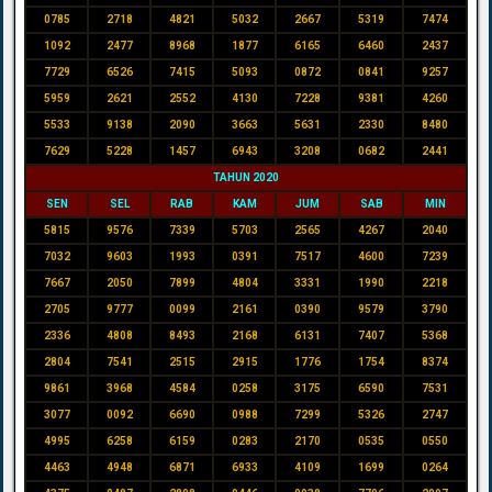
0785
2718
4821
5032
2667
5319
7474
1092
2477
8968
1877
6165
6460
2437
7729
6526
7415
5093
0872
0841
9257
5959
2621
2552
4130
7228
9381
4260
5533
9138
2090
3663
5631
2330
8480
7629
5228
1457
6943
3208
0682
2441
TAHUN 2020
SEN
SEL
RAB
KAM
JUM
SAB
MIN
5815
9576
7339
5703
2565
4267
2040
7032
9603
1993
0391
7517
4600
7239
7667
2050
7899
4804
3331
1990
2218
2705
9777
0099
2161
0390
9579
3790
2336
4808
8493
2168
6131
7407
5368
2804
7541
2515
2915
1776
1754
8374
9861
3968
4584
0258
3175
6590
7531
3077
0092
6690
0988
7299
5326
2747
4995
6258
6159
0283
2170
0535
0550
4463
4948
6871
6933
4109
1699
0264