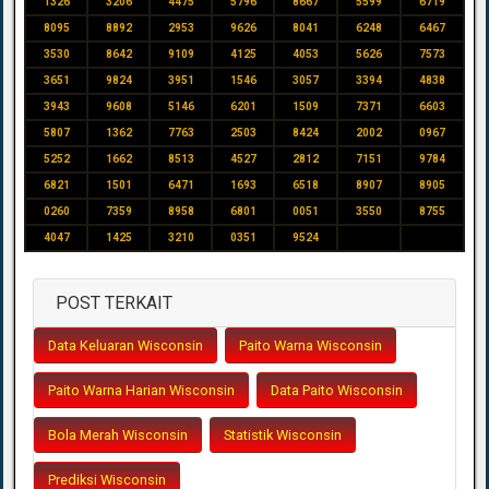
1326
3206
4475
5796
8667
5599
6719
8095
8892
2953
9626
8041
6248
6467
3530
8642
9109
4125
4053
5626
7573
3651
9824
3951
1546
3057
3394
4838
3943
9608
5146
6201
1509
7371
6603
5807
1362
7763
2503
8424
2002
0967
5252
1662
8513
4527
2812
7151
9784
6821
1501
6471
1693
6518
8907
8905
0260
7359
8958
6801
0051
3550
8755
4047
1425
3210
0351
9524
POST TERKAIT
Data Keluaran Wisconsin
Paito Warna Wisconsin
Paito Warna Harian Wisconsin
Data Paito Wisconsin
Bola Merah Wisconsin
Statistik Wisconsin
Prediksi Wisconsin