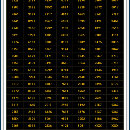
5328
2189
4834
6717
8834
0804
5004
8205
2082
6352
6094
9220
5672
6017
7861
3589
8917
4018
6263
5245
7782
3041
8281
2567
6979
0639
9428
3468
2248
2066
2292
7133
4658
1325
6516
6823
1279
1805
6038
9565
5908
4151
9774
6989
3000
8109
0982
3476
3836
3153
8602
8061
9144
9584
8003
8042
9500
6029
8471
7352
1945
5267
8735
8150
4159
5495
3616
0664
7504
6753
3190
6930
1592
0741
5749
4946
1958
5684
7294
1634
7568
2838
7990
1161
6217
0947
6987
7634
2640
6894
5170
9172
8303
6360
7681
4752
1023
0439
4974
5906
0690
4810
5673
7525
2164
5115
1645
2213
2935
5192
0257
0362
7453
2411
6326
7618
9376
4237
0360
8554
2370
5201
9598
0052
6186
5962
7103
6091
2336
9121
3261
XXXX
XXXX