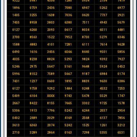
9322
5987
4356
1280
5934
2154
1419
1896
0759
2436
7080
6947
5262
6977
1405
3255
1638
7036
0620
7737
2921
7455
8958
3803
6380
7511
4943
5679
0127
6260
2093
0617
8034
6511
4481
2700
8563
1522
7952
8730
5279
0346
1588
4883
4101
7281
6111
7614
9628
6490
1616
3456
6566
8440
9501
5856
4035
8238
8824
5293
9824
9392
7927
5246
2975
5647
5161
9648
5924
0452
5996
8152
7589
5667
9187
6984
0174
7431
1237
0600
1895
8839
9630
0386
6127
9758
9292
1484
0248
4532
7253
5409
6104
XXXX
9743
5478
5529
1747
2667
8422
8155
7665
3302
9725
1578
5306
1913
7796
0242
6244
2037
2954
0402
2489
3029
4169
2568
6137
7856
3613
6363
2074
5242
1525
1261
3212
2710
3289
2864
0163
7298
5355
6531