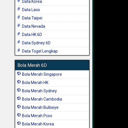
Data Korea
Data Laos
Data Taipei
Data Nevada
Data HK 6D
Data Sydney 6D
Data Togel Lengkap
Bola Merah 6D
Bola Merah Singapore
Bola Merah HK
Bola Merah Sydney
Bola Merah Cambodia
Bola Merah Bullseye
Bola Merah Pcso
Bola Merah Korea