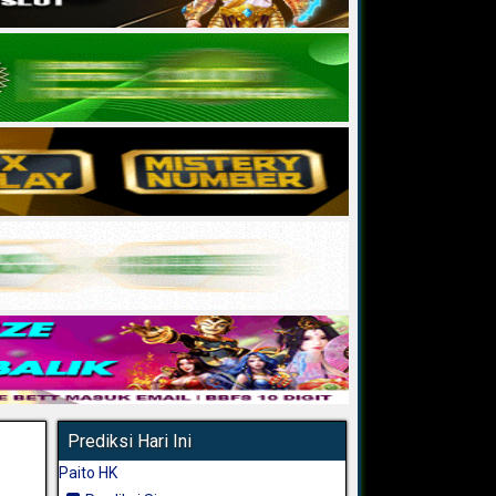
Prediksi Hari Ini
Paito HK