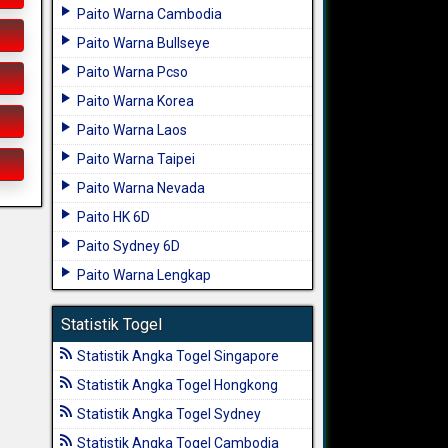
Paito Warna Cambodia
Paito Warna Bullseye
Paito Warna Pcso
Paito Warna Korea
Paito Warna Laos
Paito Warna Taipei
Paito Warna Nevada
Paito HK 6D
Paito Sydney 6D
Paito Warna Lengkap
Statistik Togel
Statistik Angka Togel Singapore
Statistik Angka Togel Hongkong
Statistik Angka Togel Sydney
Statistik Angka Togel Cambodia