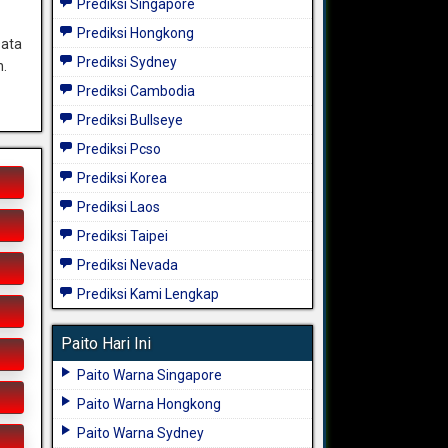
Prediksi Singapore
Prediksi Hongkong
Data
Prediksi Sydney
n.
Prediksi Cambodia
Prediksi Bullseye
Prediksi Pcso
Prediksi Korea
Prediksi Laos
Prediksi Taipei
Prediksi Nevada
Prediksi Kami Lengkap
Paito Hari Ini
Paito Warna Singapore
Paito Warna Hongkong
Paito Warna Sydney