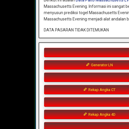
Berikut ini adalah
Data Paito Massachusetts Ev
Massachusetts Evening. Informasi ini sangat 
menyusun prediksi togel Massachusetts Evenin
Massachusetts Evening menjadi alat andalan
DATA PASARAN TIDAK DITEMUKAN
Generator LN
Rekap Angka CT
Rekap Angka 4D