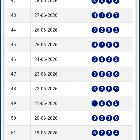
42
28-06-2026
3
3
7
3
43
27-06-2026
4
1
3
7
44
26-06-2026
3
2
5
2
45
25-06-2026
4
7
0
5
46
24-06-2026
5
0
2
2
47
23-06-2026
3
0
5
6
48
22-06-2026
3
2
8
9
49
21-06-2026
1
0
9
5
50
20-06-2026
9
5
3
6
51
19-06-2026
5
2
2
4