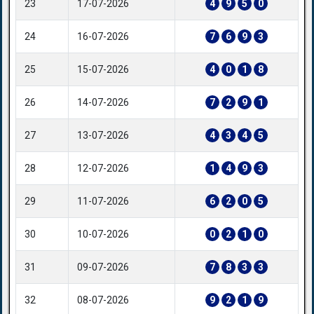
23
17-07-2026
4
9
5
0
24
16-07-2026
7
6
9
3
25
15-07-2026
4
0
1
8
26
14-07-2026
7
2
9
1
27
13-07-2026
4
3
4
5
28
12-07-2026
1
4
9
3
29
11-07-2026
6
2
0
5
30
10-07-2026
0
2
1
0
31
09-07-2026
7
8
3
3
32
08-07-2026
9
2
1
9