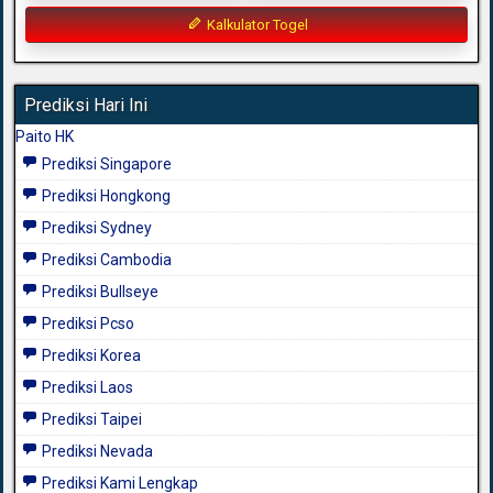
Kalkulator Togel
Prediksi Hari Ini
Paito HK
Prediksi Singapore
Prediksi Hongkong
Prediksi Sydney
Prediksi Cambodia
Prediksi Bullseye
Prediksi Pcso
Prediksi Korea
Prediksi Laos
Prediksi Taipei
Prediksi Nevada
Prediksi Kami Lengkap