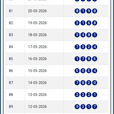
81
20-05-2026
8
1
9
8
82
19-05-2026
3
1
6
8
83
18-05-2026
3
4
8
1
84
17-05-2026
7
3
2
4
85
16-05-2026
1
7
8
5
86
15-05-2026
5
0
5
4
87
14-05-2026
7
8
2
0
88
13-05-2026
2
2
2
1
89
12-05-2026
9
3
1
7