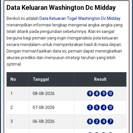
Data Keluaran Washington Dc Midday
Berikut ini adalah
Data Keluaran Togel Washington Dc Midday
menampilkan informasi lengkap mengenai angka-angka yang
telah ditarik pada pengundian sebelumnya. Alat ini sangat
berguna bagi pemain yang ingin menganalisis pola keluaran
secara mendalam untuk memperkirakan hasil di masa depan.
Dengan memanfaatkan data ini, pemain dapat meningkatkan
akurasi prediksi dan menyusun strategi taruhan yang lebih
optimal.
No
Tanggal
Result
1
08-08-2026
9
8
9
0
2
07-08-2026
3
5
4
0
3
06-08-2026
8
2
4
7