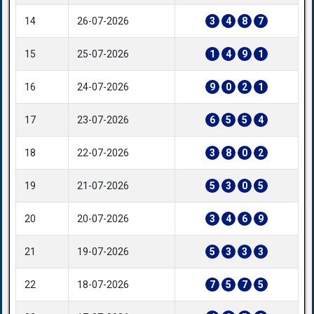
14
26-07-2026
3
4
8
7
15
25-07-2026
1
4
9
1
16
24-07-2026
9
0
2
1
17
23-07-2026
6
5
5
4
18
22-07-2026
3
8
0
2
19
21-07-2026
5
3
0
5
20
20-07-2026
3
4
6
9
21
19-07-2026
5
3
3
3
22
18-07-2026
7
5
7
5