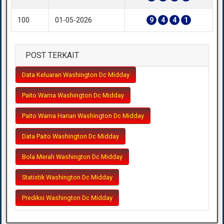
100
01-05-2026
9
4
4
1
POST TERKAIT
Data Keluaran Washington Dc Midday
Paito Warna Washington Dc Midday
Paito Warna Harian Washington Dc Midday
Data Paito Washington Dc Midday
Bola Merah Washington Dc Midday
Statistik Washington Dc Midday
Prediksi Washington Dc Midday