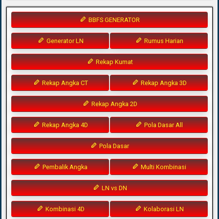
BBFS GENERATOR
Generator LN
Rumus Harian
Rekap Kumat
Rekap Angka CT
Rekap Angka 3D
Rekap Angka 2D
Rekap Angka 4D
Pola Dasar All
Pola Dasar
Pembalik Angka
Multi Kombinasi
LN vs DN
Kombinasi 4D
Kolaborasi LN