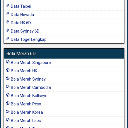
Data Taipei
Data Nevada
Data HK 6D
Data Sydney 6D
Data Togel Lengkap
Bola Merah 6D
Bola Merah Singapore
Bola Merah HK
Bola Merah Sydney
Bola Merah Cambodia
Bola Merah Bullseye
Bola Merah Pcso
Bola Merah Korea
Bola Merah Laos