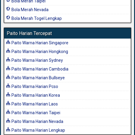
Bola Merah Taipei
Bola Merah Nevada
Bola Merah Togel Lengkap
Paito Harian Tercepat
Paito Warna Harian Singapore
Paito Warna Harian Hongkong
Paito Warna Harian Sydney
Paito Warna Harian Cambodia
Paito Warna Harian Bullseye
Paito Warna Harian Pcso
Paito Warna Harian Korea
Paito Warna Harian Laos
Paito Warna Harian Taipei
Paito Warna Harian Nevada
Paito Warna Harian Lengkap