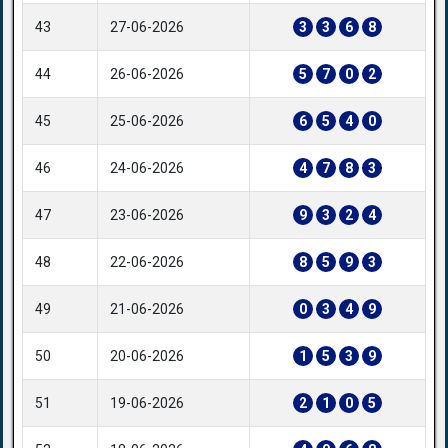
43
27-06-2026
3
3
6
8
44
26-06-2026
5
7
0
2
45
25-06-2026
6
5
4
0
46
24-06-2026
4
7
8
3
47
23-06-2026
9
3
2
4
48
22-06-2026
8
5
9
3
49
21-06-2026
0
3
4
9
50
20-06-2026
1
5
3
9
51
19-06-2026
2
1
0
5