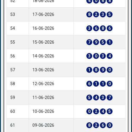
52
18-06-2026
4
0
6
8
53
17-06-2026
8
2
3
5
54
16-06-2026
3
6
8
6
55
15-06-2026
7
9
5
1
56
14-06-2026
3
0
3
4
57
13-06-2026
1
8
9
0
58
12-06-2026
6
1
1
0
59
11-06-2026
5
4
3
7
60
10-06-2026
0
2
4
5
61
09-06-2026
8
2
6
0