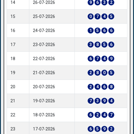
14
26-07-2026
9
6
3
2
15
25-07-2026
0
7
4
5
16
24-07-2026
1
5
6
6
17
23-07-2026
3
8
5
6
18
22-07-2026
6
7
4
9
19
21-07-2026
2
8
0
5
20
20-07-2026
2
4
6
8
21
19-07-2026
7
3
9
4
22
18-07-2026
6
2
4
7
23
17-07-2026
6
5
9
2