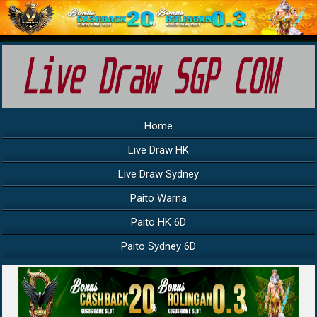
Home
Live Draw HK
Live Draw Sydney
Paito Warna
Paito HK 6D
Paito Sydney 6D