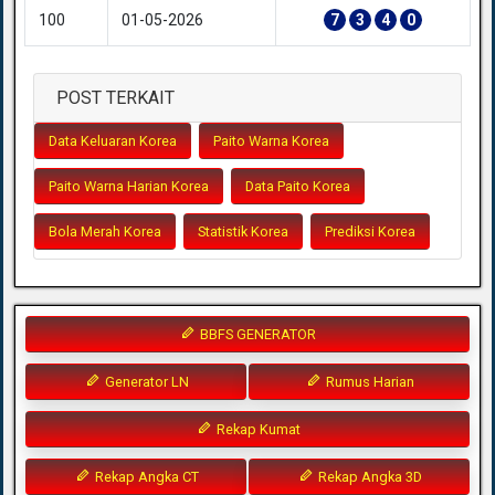
100
01-05-2026
7
3
4
0
POST TERKAIT
Data Keluaran Korea
Paito Warna Korea
Paito Warna Harian Korea
Data Paito Korea
Bola Merah Korea
Statistik Korea
Prediksi Korea
BBFS GENERATOR
Generator LN
Rumus Harian
Rekap Kumat
Rekap Angka CT
Rekap Angka 3D