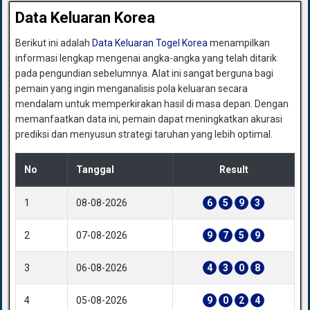
Data Keluaran Korea
Berikut ini adalah
Data Keluaran Togel Korea
menampilkan
informasi lengkap mengenai angka-angka yang telah ditarik
pada pengundian sebelumnya. Alat ini sangat berguna bagi
pemain yang ingin menganalisis pola keluaran secara
mendalam untuk memperkirakan hasil di masa depan. Dengan
memanfaatkan data ini, pemain dapat meningkatkan akurasi
prediksi dan menyusun strategi taruhan yang lebih optimal.
No
Tanggal
Result
1
08-08-2026
6
5
9
3
2
07-08-2026
9
7
5
9
3
06-08-2026
4
3
0
8
4
05-08-2026
9
0
2
4