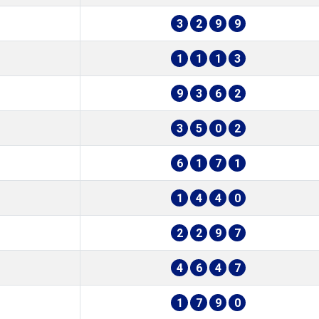
3
2
9
9
1
1
1
3
9
3
6
2
3
5
0
2
6
1
7
1
1
4
4
0
2
2
9
7
4
6
4
7
1
7
9
0