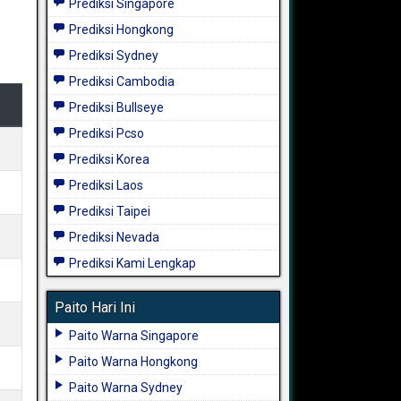
Prediksi Singapore
Prediksi Hongkong
Prediksi Sydney
Prediksi Cambodia
Prediksi Bullseye
Prediksi Pcso
Prediksi Korea
Prediksi Laos
Prediksi Taipei
Prediksi Nevada
Prediksi Kami Lengkap
Paito Hari Ini
Paito Warna Singapore
Paito Warna Hongkong
Paito Warna Sydney