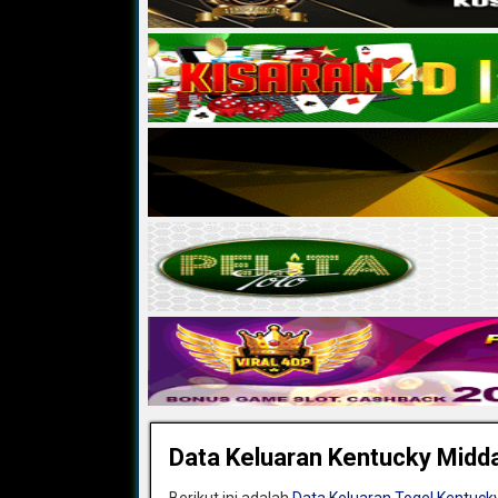
Data Keluaran Kentucky Midd