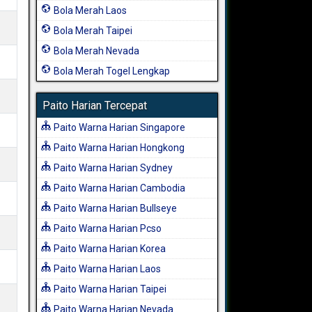
Bola Merah Laos
Bola Merah Taipei
Bola Merah Nevada
Bola Merah Togel Lengkap
Paito Harian Tercepat
Paito Warna Harian Singapore
Paito Warna Harian Hongkong
Paito Warna Harian Sydney
Paito Warna Harian Cambodia
Paito Warna Harian Bullseye
Paito Warna Harian Pcso
Paito Warna Harian Korea
Paito Warna Harian Laos
Paito Warna Harian Taipei
Paito Warna Harian Nevada