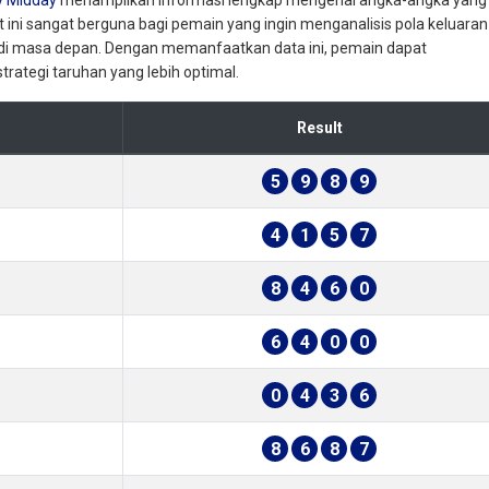
y Midday
menampilkan informasi lengkap mengenai angka-angka yang
t ini sangat berguna bagi pemain yang ingin menganalisis pola keluaran
di masa depan. Dengan memanfaatkan data ini, pemain dapat
rategi taruhan yang lebih optimal.
Result
5
9
8
9
4
1
5
7
8
4
6
0
6
4
0
0
0
4
3
6
8
6
8
7