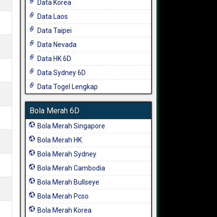
Data Korea
Data Laos
Data Taipei
Data Nevada
Data HK 6D
Data Sydney 6D
Data Togel Lengkap
Bola Merah 6D
Bola Merah Singapore
Bola Merah HK
Bola Merah Sydney
Bola Merah Cambodia
Bola Merah Bullseye
Bola Merah Pcso
Bola Merah Korea