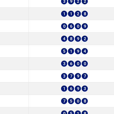
3
9
2
2
1
1
2
8
0
6
0
9
4
8
9
2
5
1
9
4
3
6
0
0
3
7
9
7
1
6
9
3
7
5
0
8
0
5
1
8