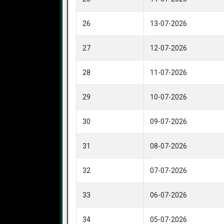
26
13-07-2026
27
12-07-2026
28
11-07-2026
29
10-07-2026
30
09-07-2026
31
08-07-2026
32
07-07-2026
33
06-07-2026
34
05-07-2026