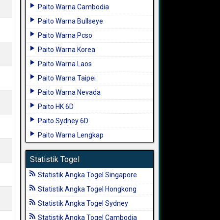
Paito Warna Cambodia
Paito Warna Bullseye
Paito Warna Pcso
Paito Warna Korea
Paito Warna Laos
Paito Warna Taipei
Paito Warna Nevada
Paito HK 6D
Paito Sydney 6D
Paito Warna Lengkap
Statistik Togel
Statistik Angka Togel Singapore
Statistik Angka Togel Hongkong
Statistik Angka Togel Sydney
Statistik Angka Togel Cambodia