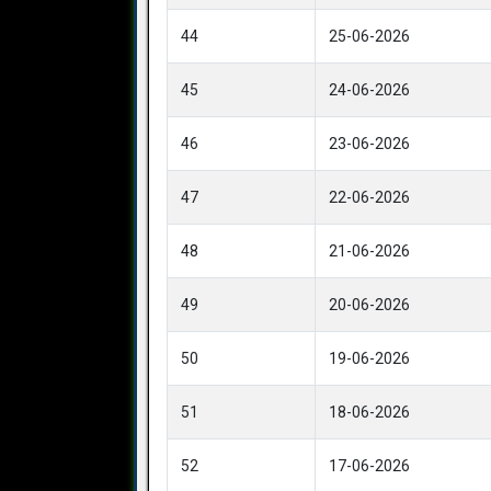
44
25-06-2026
45
24-06-2026
46
23-06-2026
47
22-06-2026
48
21-06-2026
49
20-06-2026
50
19-06-2026
51
18-06-2026
52
17-06-2026