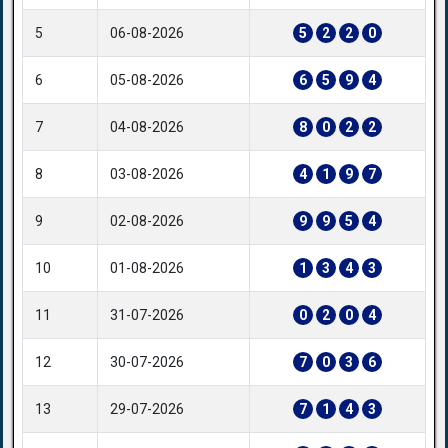
5
06-08-2026
5
2
2
0
6
05-08-2026
6
5
9
4
7
04-08-2026
8
0
2
2
8
03-08-2026
4
1
9
7
9
02-08-2026
9
9
5
4
10
01-08-2026
1
3
4
3
11
31-07-2026
0
2
0
4
12
30-07-2026
7
0
3
6
13
29-07-2026
7
1
4
3