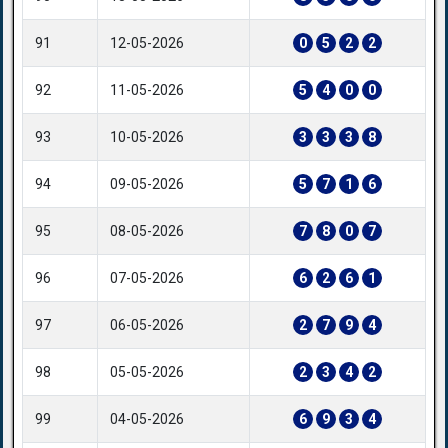
91
12-05-2026
0
5
2
2
92
11-05-2026
5
4
0
0
93
10-05-2026
3
3
3
8
94
09-05-2026
5
7
1
6
95
08-05-2026
7
8
0
7
96
07-05-2026
6
2
6
1
97
06-05-2026
2
7
9
4
98
05-05-2026
2
3
4
2
99
04-05-2026
6
9
3
4