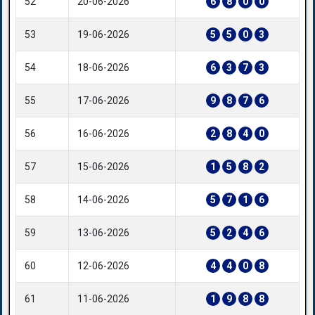
52
20-06-2026
6
8
0
0
53
19-06-2026
5
5
0
3
54
18-06-2026
6
3
7
3
55
17-06-2026
9
8
7
6
56
16-06-2026
2
8
4
0
57
15-06-2026
1
5
8
2
58
14-06-2026
5
7
1
6
59
13-06-2026
5
2
4
6
60
12-06-2026
4
4
0
8
61
11-06-2026
1
9
8
8