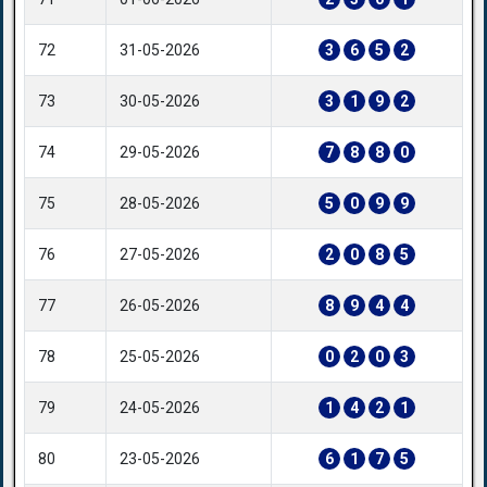
72
31-05-2026
3
6
5
2
73
30-05-2026
3
1
9
2
74
29-05-2026
7
8
8
0
75
28-05-2026
5
0
9
9
76
27-05-2026
2
0
8
5
77
26-05-2026
8
9
4
4
78
25-05-2026
0
2
0
3
79
24-05-2026
1
4
2
1
80
23-05-2026
6
1
7
5