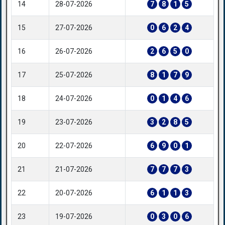
14
28-07-2026
7
8
1
5
15
27-07-2026
0
6
2
4
16
26-07-2026
2
6
5
0
17
25-07-2026
8
1
7
9
18
24-07-2026
0
1
4
6
19
23-07-2026
3
2
8
5
20
22-07-2026
6
9
0
1
21
21-07-2026
7
7
7
3
22
20-07-2026
6
1
1
3
23
19-07-2026
0
3
0
6