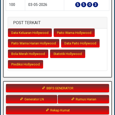
100
03-05-2026
5
5
0
3
POST TERKAIT
Data Keluaran Hollywood
Paito Warna Hollywood
Paito Warna Harian Hollywood
Data Paito Hollywood
Bola Merah Hollywood
Statistik Hollywood
Prediksi Hollywood
BBFS GENERATOR
Generator LN
Rumus Harian
Rekap Kumat