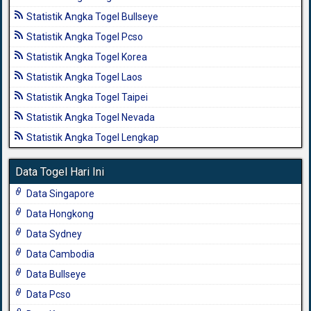
Statistik Angka Togel Bullseye
Statistik Angka Togel Pcso
Statistik Angka Togel Korea
Statistik Angka Togel Laos
Statistik Angka Togel Taipei
Statistik Angka Togel Nevada
Statistik Angka Togel Lengkap
Data Togel Hari Ini
Data Singapore
Data Hongkong
Data Sydney
Data Cambodia
Data Bullseye
Data Pcso