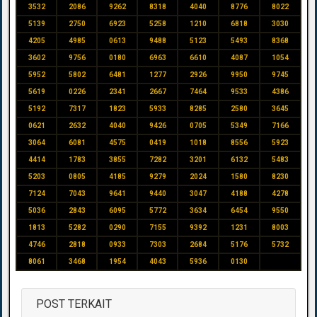
3532
2086
9262
8318
4040
8776
8022
5139
2750
6923
5258
1210
6818
3030
4205
4985
0613
9488
5123
5493
8368
3602
9756
0180
6963
6610
4087
1054
5952
5802
6481
1277
2926
9950
9745
5619
0226
2341
2667
7464
9533
4386
5192
7317
1823
5933
8285
2580
3645
0621
2632
4040
9426
0705
5349
7166
3064
6081
4575
0419
1018
8556
5923
4414
1783
3855
7282
3201
6132
5483
5203
0805
4185
9279
2024
1580
8230
7124
7043
9641
9440
3047
4188
4278
5036
2843
6095
5772
3634
6454
9550
1813
5282
0290
7155
9392
1231
8003
4746
2818
0933
7303
2684
5176
5732
8061
3468
1954
4043
5936
0130
POST TERKAIT