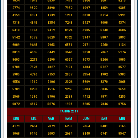
7034
1643
0539
7411
5866
2681
8210
2774
9822
3890
7952
1097
1859
9305
4259
0051
1739
1281
0818
8714
5991
7318
4845
1354
7248
5727
9008
4374
5410
1193
9419
8924
3905
5740
4606
5142
9372
5629
0323
3947
5807
2893
6089
9645
7963
6551
2971
7260
1134
8819
4865
6449
3648
9028
7067
5274
8603
2213
6290
6057
9073
5266
1880
0788
7328
4827
7101
1384
5727
8577
2985
4790
7153
2937
2354
1902
5383
9556
1912
7106
2026
5609
8370
2868
5709
8250
1516
9265
5383
6036
9658
2569
1390
5706
2389
4412
7871
4250
0872
4817
5676
1998
8685
7846
0756
TAHUN 2019
SEN
SEL
RAB
KAM
JUM
SAB
MIN
4179
2464
2079
6250
7364
0481
7165
1068
9146
2003
2684
8148
0741
8547