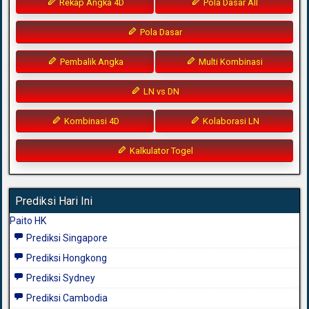
Rekap Angka 4D
Pola Dasar All
Pola Dasar
Pembalik Angka
Multi Kombinasi
LN vs DN
Kombinasi 4D
Kolaborasi LN
Kalkulator Togel
Prediksi Hari Ini
Paito HK
Prediksi Singapore
Prediksi Hongkong
Prediksi Sydney
Prediksi Cambodia