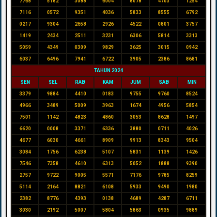
7768
5182
3088
6004
8078
4703
1254
7116
0572
9351
4036
5833
8555
6792
0217
9304
2658
2926
4522
0801
3757
1419
2434
2511
3231
6306
5814
3313
5059
4349
0309
9829
3625
3015
0942
6037
6496
7941
6722
3905
2386
8681
TAHUN 2024
SEN
SEL
RAB
KAM
JUM
SAB
MIN
3379
9884
4410
0183
9755
9760
8524
4966
3489
5009
3963
1674
4956
5854
7501
1142
4823
4860
3053
8628
1497
6620
0008
3371
6336
3880
0711
4026
4677
6030
4661
8909
9913
8343
9504
3084
1756
6238
5107
5831
1139
1426
7546
7358
4610
6313
5052
1888
9390
2757
9722
9005
5571
7176
9785
8259
5114
2164
8821
6108
5933
9490
1980
2382
8776
4393
0138
4689
4287
6711
3030
2192
5007
5804
5863
0935
9889