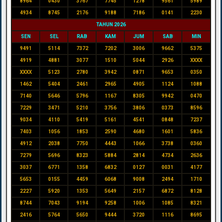
8964
0430
3767
7745
1278
9561
5989
4934
8745
2176
9188
7186
0141
2230
TAHUN 2026
SEN
SEL
RAB
KAM
JUM
SAB
MIN
9491
5114
7372
7202
3006
9662
5375
4919
4881
3077
1510
5044
2926
XXXX
XXXX
5123
2780
3942
0871
9653
0350
1462
5404
2461
2965
4905
1124
1088
7140
5646
5796
1167
8305
9942
0470
7229
3471
5210
3756
3806
0373
8596
9034
4110
5419
5161
4541
0848
7237
7403
1056
1853
2590
4680
1601
5836
4912
2038
7750
4443
1066
3738
0360
7279
5696
8323
5884
2814
4734
2636
3037
6771
1358
6832
0127
0031
4177
5653
0155
4459
6068
9008
2494
1710
2227
5920
1353
5649
2157
6872
8128
8744
7043
9194
9258
1006
1085
8321
2416
5764
5650
9444
3720
1116
8695