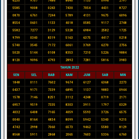
6235
9757
7486
8640
1133
0996
2797
5585
9008
0243
7430
7054
4431
8727
0870
6761
7244
5789
4131
9675
6096
8554
0601
1133
4018
0585
9117
2748
5582
7277
3129
5328
6984
2582
1725
9799
0340
8319
5163
6375
4417
0218
5740
3545
7172
6061
3769
6270
2756
5020
5144
0108
8353
7210
5226
9884
8120
9096
4793
2892
7281
5816
3983
TAHUN 2022
SEN
SEL
RAB
KAM
JUM
SAB
MIN
1848
0111
7602
9674
6127
6368
2273
0437
9171
7339
6895
1137
9883
0944
1578
7146
8251
3112
4248
0719
2171
6957
9519
7335
8303
3911
1797
0329
4032
6408
7165
4059
5593
3726
6575
0040
8164
4834
8099
5942
5340
9215
4742
2998
7060
6573
9462
5580
8129
8568
5911
2868
2065
7603
5336
6760