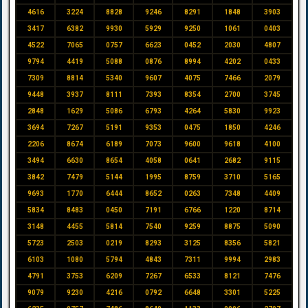
4616
3224
8828
9246
8291
1848
3903
3417
6382
9930
5929
9250
1061
0403
4522
7065
0757
6623
0452
2030
4807
9794
4419
5088
0876
8994
4202
0433
7309
8814
5340
9607
4075
7466
2079
9448
3937
8111
7393
8354
2700
3745
2848
1629
5086
6793
4264
5830
9923
3694
7267
5191
9353
0475
1850
4246
2206
8674
6189
7073
9600
9618
4100
3494
6630
8654
4058
0641
2682
9115
3842
7479
5144
1995
8759
3710
5165
9693
1770
6444
8652
0263
7348
4409
5834
8483
0450
7191
6766
1220
8714
3148
4455
5814
7540
9259
8875
5090
5723
2503
0219
8293
3125
8356
5821
6103
1080
5794
4843
7311
9994
2983
4791
3753
6209
7267
6533
8121
7476
9079
9230
4216
0792
6648
3301
5225