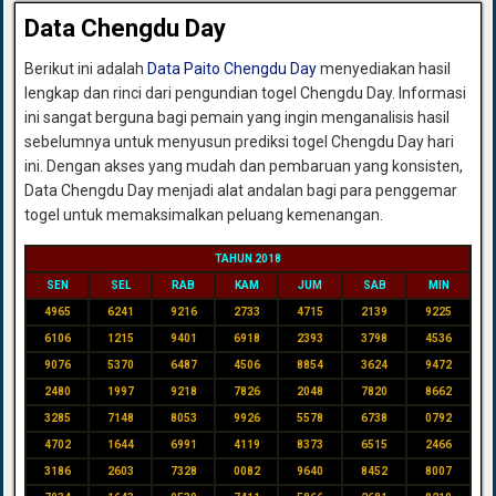
Data Chengdu Day
Berikut ini adalah
Data Paito Chengdu Day
menyediakan hasil
lengkap dan rinci dari pengundian togel Chengdu Day. Informasi
ini sangat berguna bagi pemain yang ingin menganalisis hasil
sebelumnya untuk menyusun prediksi togel Chengdu Day hari
ini. Dengan akses yang mudah dan pembaruan yang konsisten,
Data Chengdu Day menjadi alat andalan bagi para penggemar
togel untuk memaksimalkan peluang kemenangan.
TAHUN 2018
SEN
SEL
RAB
KAM
JUM
SAB
MIN
4965
6241
9216
2733
4715
2139
9225
6106
1215
9401
6918
2393
3798
4536
9076
5370
6487
4506
8854
3624
9472
2480
1997
9218
7826
2048
7820
8662
3285
7148
8053
9926
5578
6738
0792
4702
1644
6991
4119
8373
6515
2466
3186
2603
7328
0082
9640
8452
8007