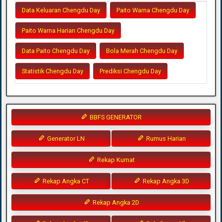
Data Keluaran Chengdu Day
Paito Warna Chengdu Day
Paito Warna Harian Chengdu Day
Data Paito Chengdu Day
Bola Merah Chengdu Day
Statistik Chengdu Day
Prediksi Chengdu Day
BBFS GENERATOR
Generator LN
Rumus Harian
Rekap Kumat
Rekap Angka CT
Rekap Angka 3D
Rekap Angka 2D