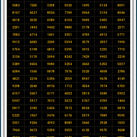
3682
7265
3258
5020
1695
5124
8091
8167
6027
8556
7769
0064
3134
8046
6018
2020
0380
6102
9690
5405
0047
2201
1842
9442
9880
3178
0383
2371
7082
6714
1601
3351
4709
6913
5771
9913
6083
2269
5394
4579
2097
1990
3754
5198
6813
5395
3015
3235
7713
2136
3170
3094
8242
7429
9903
2218
3289
0656
9080
3254
2663
5250
5037
6384
1560
0878
7076
3320
4008
2786
4821
2218
5296
2559
8947
9678
4149
9298
2040
8976
1712
4504
7974
0703
6157
3607
6171
6502
3814
4240
5902
5947
3917
7013
3672
5767
4709
1464
5817
2183
5436
7072
8024
1628
0874
5223
1067
3476
6176
5019
7089
9595
3351
9206
4392
8583
3660
2928
1033
7964
4672
9204
3553
6120
9075
4668