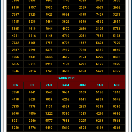
7104
0859
9443
1140
4085
5461
3836
9118
8757
3950
4706
2029
4663
2662
7687
3320
7925
8961
4195
7429
3213
1715
5239
4484
3826
0398
6562
2994
5385
4619
7844
4972
2650
3105
5753
4741
9416
1148
6710
2051
7354
5193
7932
3168
4755
0706
1887
5678
7320
2687
9698
8373
2917
7060
6332
0840
5056
8845
5646
4612
2524
6225
8496
6365
5715
8991
7178
6291
6122
2825
5546
7814
1743
3630
6153
5429
6372
TAHUN 2021
SEN
SEL
RAB
KAM
JUM
SAB
MIN
3358
4041
9540
9654
3169
5126
1010
4478
5629
9859
6262
0611
6838
5042
7835
4379
4131
6059
2853
9515
8390
6798
4556
3222
5390
1013
4210
0996
8021
2246
5577
7881
3225
8218
5861
3248
5776
6490
5610
6524
4199
6366