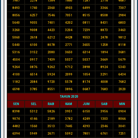
7987
2278
1384
1660
7287
2716
4687
8493
1740
2360
4903
6499
3366
7307
8056
6257
7546
7051
8515
8508
2984
5640
9055
7401
4202
0811
8431
6803
3260
9008
4423
3204
7239
8873
3463
5060
2618
6212
4428
9553
2478
9812
5440
6100
8078
2771
3655
1258
8118
5316
3152
2080
3650
6314
1894
3681
4504
0917
7439
5037
5037
3669
5679
9264
0876
9262
9712
3898
8924
5343
4100
6514
5924
2099
1054
3291
6434
1182
2084
9720
5578
8174
4008
7682
6598
3785
8551
3896
0687
7683
2020
TAHUN 2020
SEN
SEL
RAB
KAM
JUM
SAB
MIN
8398
5312
5826
3951
6150
3956
0904
9074
4146
2189
3782
4249
1303
8066
4482
1560
3513
7445
4393
2346
3041
6394
5949
2671
5092
7801
6761
7251