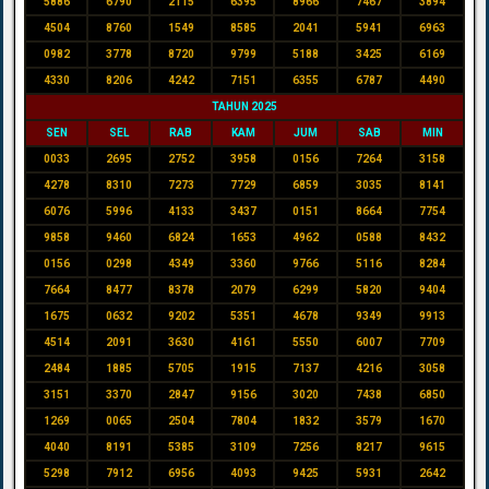
5886
6790
2115
6395
8966
7467
3894
4504
8760
1549
8585
2041
5941
6963
0982
3778
8720
9799
5188
3425
6169
4330
8206
4242
7151
6355
6787
4490
TAHUN 2025
SEN
SEL
RAB
KAM
JUM
SAB
MIN
0033
2695
2752
3958
0156
7264
3158
4278
8310
7273
7729
6859
3035
8141
6076
5996
4133
3437
0151
8664
7754
9858
9460
6824
1653
4962
0588
8432
0156
0298
4349
3360
9766
5116
8284
7664
8477
8378
2079
6299
5820
9404
1675
0632
9202
5351
4678
9349
9913
4514
2091
3630
4161
5550
6007
7709
2484
1885
5705
1915
7137
4216
3058
3151
3370
2847
9156
3020
7438
6850
1269
0065
2504
7804
1832
3579
1670
4040
8191
5385
3109
7256
8217
9615
5298
7912
6956
4093
9425
5931
2642