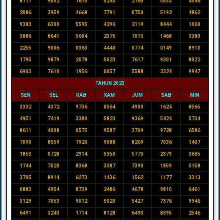
8717
9052
7675
5240
2165
0533
4546
2086
3959
4668
7791
0750
5192
4862
9383
6300
5595
4296
2119
8444
1060
3886
8641
5604
2375
7015
1468
3380
2255
9006
0363
4440
0774
0149
8913
1795
9879
2078
5023
7617
9301
8022
6903
7610
1956
0057
5588
2324
9947
TAHUN 2023
SEN
SEL
RAB
KAM
JUM
SAB
MIN
3332
4372
9736
0564
4900
1624
8565
4951
7419
3380
5823
9369
5424
5734
8611
4008
0575
9587
3709
9728
6586
7090
8559
7920
9088
8269
7036
1407
1853
0728
2914
5350
5773
2379
3605
1744
7020
8368
3387
7390
1859
5158
3705
8914
6273
1436
1562
1177
3313
0883
4954
8739
2486
4678
9810
6461
3129
7053
9012
5020
5427
7376
9946
6491
3243
1714
8128
6493
8395
2546