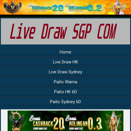
Home
Live Draw HK
Live Draw Sydney
Paito Warna
Paito HK 6D
Paito Sydney 6D