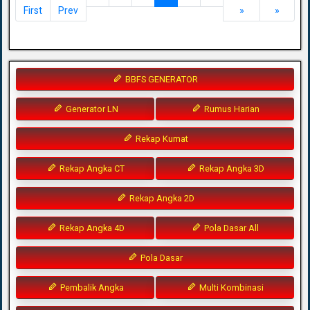
First
Prev
»
»
BBFS GENERATOR
Generator LN
Rumus Harian
Rekap Kumat
Rekap Angka CT
Rekap Angka 3D
Rekap Angka 2D
Rekap Angka 4D
Pola Dasar All
Pola Dasar
Pembalik Angka
Multi Kombinasi