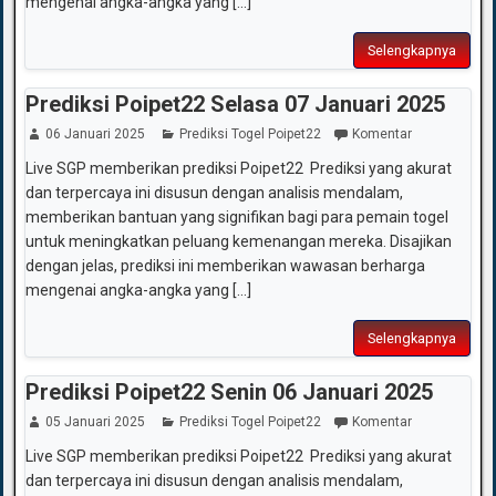
mengenai angka-angka yang [...]
Selengkapnya
Prediksi Poipet22 Selasa 07 Januari 2025
06 Januari 2025
Prediksi Togel Poipet22
Komentar
Live SGP memberikan prediksi Poipet22 Prediksi yang akurat
dan terpercaya ini disusun dengan analisis mendalam,
memberikan bantuan yang signifikan bagi para pemain togel
untuk meningkatkan peluang kemenangan mereka. Disajikan
dengan jelas, prediksi ini memberikan wawasan berharga
mengenai angka-angka yang [...]
Selengkapnya
Prediksi Poipet22 Senin 06 Januari 2025
05 Januari 2025
Prediksi Togel Poipet22
Komentar
Live SGP memberikan prediksi Poipet22 Prediksi yang akurat
dan terpercaya ini disusun dengan analisis mendalam,