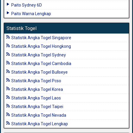
Paito Sydney 6D
Paito Warna Lengkap
Statistik Togel
Statistik Angka Togel Singapore
Statistik Angka Togel Hongkong
Statistik Angka Togel Sydney
Statistik Angka Togel Cambodia
Statistik Angka Togel Bullseye
Statistik Angka Togel Pcso
Statistik Angka Togel Korea
Statistik Angka Togel Laos
Statistik Angka Togel Taipei
Statistik Angka Togel Nevada
Statistik Angka Togel Lengkap