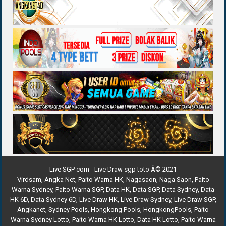
Live SGP com - Live Draw sgp toto Â© 2021
Virdsam
,
Angka Net
,
Paito Warna HK
,
Nagasaon
,
Naga Saon
,
Paito
Warna Sydney
,
Paito Warna SGP
,
Data HK
,
Data SGP
,
Data Sydney
,
Data
HK 6D
,
Data Sydney 6D
,
Live Draw HK
,
Live Draw Sydney
,
Live Draw SGP
,
Angkanet
,
Sydney Pools
,
Hongkong Pools
,
HongkongPools
,
Paito
Warna Sydney Lotto
,
Paito Warna HK Lotto
,
Data HK Lotto
,
Paito Warna