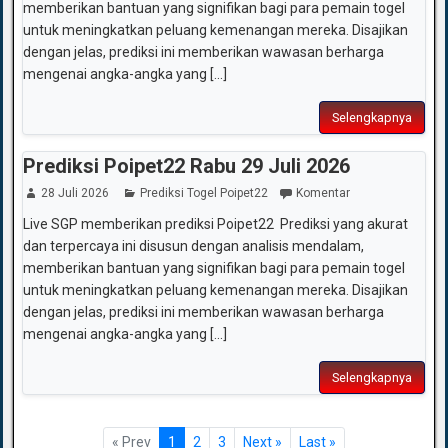
memberikan bantuan yang signifikan bagi para pemain togel
untuk meningkatkan peluang kemenangan mereka. Disajikan
dengan jelas, prediksi ini memberikan wawasan berharga
mengenai angka-angka yang [...]
Selengkapnya
Prediksi Poipet22 Rabu 29 Juli 2026
28 Juli 2026
Prediksi Togel Poipet22
Komentar
Live SGP memberikan prediksi Poipet22 Prediksi yang akurat
dan terpercaya ini disusun dengan analisis mendalam,
memberikan bantuan yang signifikan bagi para pemain togel
untuk meningkatkan peluang kemenangan mereka. Disajikan
dengan jelas, prediksi ini memberikan wawasan berharga
mengenai angka-angka yang [...]
Selengkapnya
« Prev
1
2
3
Next »
Last »