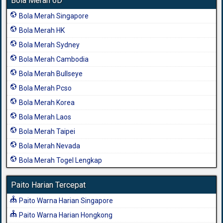
Bola Merah 6D
Bola Merah Singapore
Bola Merah HK
Bola Merah Sydney
Bola Merah Cambodia
Bola Merah Bullseye
Bola Merah Pcso
Bola Merah Korea
Bola Merah Laos
Bola Merah Taipei
Bola Merah Nevada
Bola Merah Togel Lengkap
Paito Harian Tercepat
Paito Warna Harian Singapore
Paito Warna Harian Hongkong