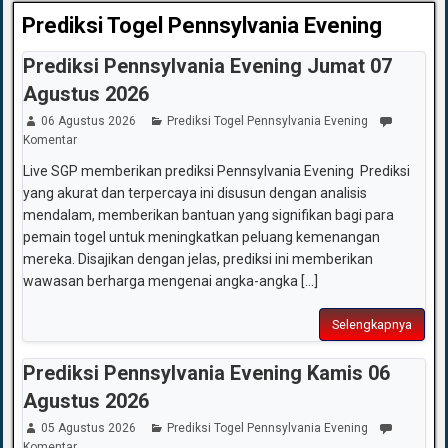
Prediksi Togel Pennsylvania Evening
Prediksi Pennsylvania Evening Jumat 07
Agustus 2026
06 Agustus 2026
Prediksi Togel Pennsylvania Evening
Komentar
Live SGP memberikan prediksi Pennsylvania Evening Prediksi
yang akurat dan terpercaya ini disusun dengan analisis
mendalam, memberikan bantuan yang signifikan bagi para
pemain togel untuk meningkatkan peluang kemenangan
mereka. Disajikan dengan jelas, prediksi ini memberikan
wawasan berharga mengenai angka-angka [...]
Selengkapnya
Prediksi Pennsylvania Evening Kamis 06
Agustus 2026
05 Agustus 2026
Prediksi Togel Pennsylvania Evening
Komentar