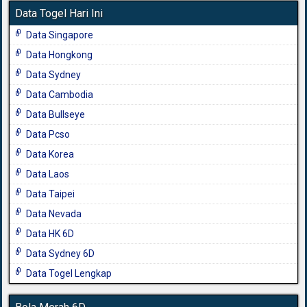
Data Togel Hari Ini
Data Singapore
Data Hongkong
Data Sydney
Data Cambodia
Data Bullseye
Data Pcso
Data Korea
Data Laos
Data Taipei
Data Nevada
Data HK 6D
Data Sydney 6D
Data Togel Lengkap