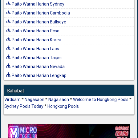
Paito Warna Harian Sydney
Paito Warna Harian Cambodia
Paito Warna Harian Bullseye
Paito Warna Harian Pcso
Paito Warna Harian Korea
Paito Warna Harian Laos
Paito Warna Harian Taipei
Paito Warna Harian Nevada
Paito Warna Harian Lengkap
Sahabat
Virdsam
*
Nagasaon
*
Naga saon
*
Welcome to Hongkong Pools
*
Sydney Pools Today
*
Hongkong Pools