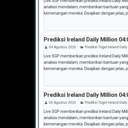
Live SGP memberikan prediksi Ireland Daily Mil
analisis mendalam, memberikan bantuan yang 
kemenangan mereka. Disajikan dengan jelas, pr
Prediksi Ireland Daily Million 0
04 Agustus 2026
Prediksi Togel Ireland Daily
Live SGP memberikan prediksi Ireland Daily Mil
analisis mendalam, memberikan bantuan yang 
kemenangan mereka. Disajikan dengan jelas, pr
Prediksi Ireland Daily Million 0
03 Agustus 2026
Prediksi Togel Ireland Daily
Live SGP memberikan prediksi Ireland Daily Mil
analisis mendalam, memberikan bantuan yang 
kemenangan mereka. Disajikan dengan jelas, pr