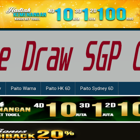
y
Paito Warna
Paito HK 6D
Paito Sydney 6D