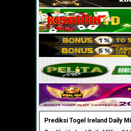
Prediksi Togel Ireland Daily M