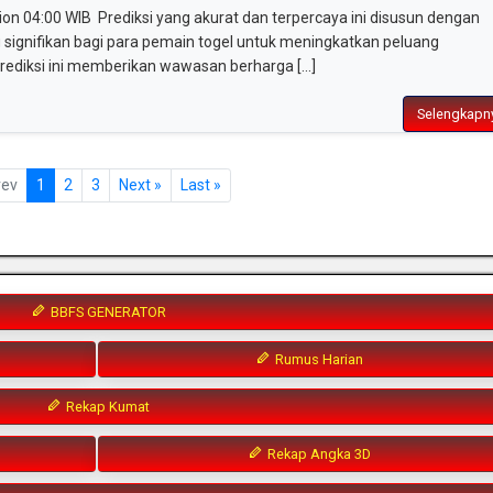
lion 04:00 WIB Prediksi yang akurat dan terpercaya ini disusun dengan
signifikan bagi para pemain togel untuk meningkatkan peluang
ediksi ini memberikan wawasan berharga [...]
Selengkapn
rev
1
2
3
Next »
Last »
BBFS GENERATOR
Rumus Harian
Rekap Kumat
Rekap Angka 3D