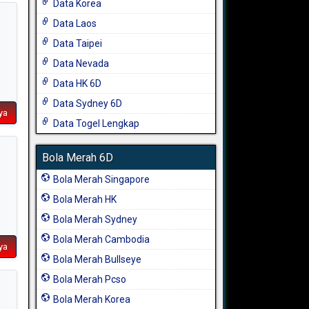
Data Korea
Data Laos
Data Taipei
Data Nevada
Data HK 6D
Data Sydney 6D
ya
Data Togel Lengkap
Bola Merah 6D
Bola Merah Singapore
Bola Merah HK
Bola Merah Sydney
Bola Merah Cambodia
ya
Bola Merah Bullseye
Bola Merah Pcso
Bola Merah Korea