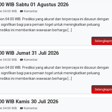
4:00 WIB Sabtu 01 Agustus 2026
ion 04:00 WIB
Komentar
lion 04:00 WIB Prediksi yang akurat dan terpercaya ini disusun dengan
signifikan bagi para pemain togel untuk meningkatkan peluang
ediksi ini memberikan wawasan berharga [...]
Selengkapn
4:00 WIB Jumat 31 Juli 2026
ion 04:00 WIB
Komentar
lion 04:00 WIB Prediksi yang akurat dan terpercaya ini disusun dengan
signifikan bagi para pemain togel untuk meningkatkan peluang
ediksi ini memberikan wawasan berharga [...]
Selengkapn
4:00 WIB Kamis 30 Juli 2026
ion 04:00 WIB
Komentar