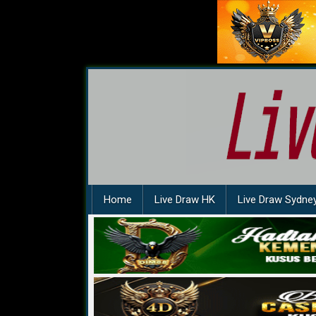
Home
Live Draw HK
Live Draw Sydne