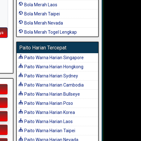
Bola Merah Laos
Bola Merah Taipei
Bola Merah Nevada
Bola Merah Togel Lengkap
ya
Paito Harian Tercepat
Paito Warna Harian Singapore
Paito Warna Harian Hongkong
Paito Warna Harian Sydney
Paito Warna Harian Cambodia
Paito Warna Harian Bullseye
Paito Warna Harian Pcso
Paito Warna Harian Korea
Paito Warna Harian Laos
Paito Warna Harian Taipei
Paito Warna Harian Nevada