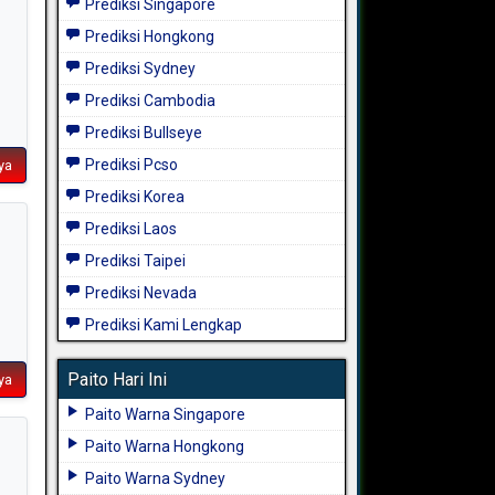
Prediksi Singapore
Prediksi Hongkong
Prediksi Sydney
Prediksi Cambodia
Prediksi Bullseye
Prediksi Pcso
ya
Prediksi Korea
Prediksi Laos
Prediksi Taipei
Prediksi Nevada
Prediksi Kami Lengkap
Paito Hari Ini
ya
Paito Warna Singapore
Paito Warna Hongkong
Paito Warna Sydney