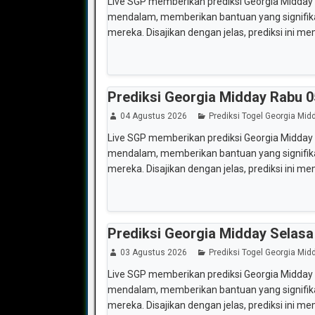
Live SGP memberikan prediksi Georgia Midday P
mendalam, memberikan bantuan yang signifik
mereka. Disajikan dengan jelas, prediksi ini 
Prediksi Georgia Midday Rabu 
04 Agustus 2026
Prediksi Togel Georgia Mid
Live SGP memberikan prediksi Georgia Midday P
mendalam, memberikan bantuan yang signifik
mereka. Disajikan dengan jelas, prediksi ini 
Prediksi Georgia Midday Selasa
03 Agustus 2026
Prediksi Togel Georgia Mid
Live SGP memberikan prediksi Georgia Midday P
mendalam, memberikan bantuan yang signifik
mereka. Disajikan dengan jelas, prediksi ini 