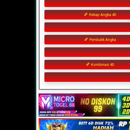
Rekap Angka 4D
Pembalik Angka
Kombinasi 4D