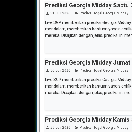
Prediksi Georgia Midday Sabtu 
31 Juli 2026
Prediksi Togel Georgia Midday
Live SGP memberikan prediksi Georgia Midday P
mendalam, memberikan bantuan yang signifik
mereka. Disajikan dengan jelas, prediksi ini 
Prediksi Georgia Midday Jumat 
30 Juli 2026
Prediksi Togel Georgia Midday
Live SGP memberikan prediksi Georgia Midday P
mendalam, memberikan bantuan yang signifik
mereka. Disajikan dengan jelas, prediksi ini 
Prediksi Georgia Midday Kamis 
29 Juli 2026
Prediksi Togel Georgia Midday