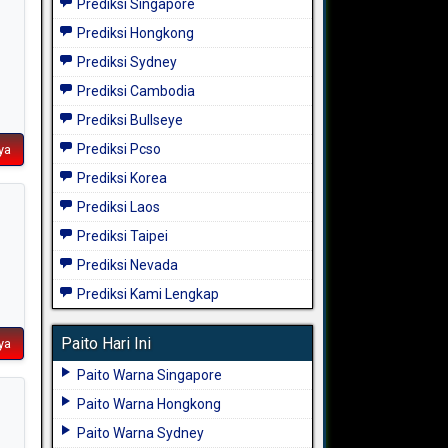
Prediksi Singapore
Prediksi Hongkong
Prediksi Sydney
Prediksi Cambodia
Prediksi Bullseye
Prediksi Pcso
ya
Prediksi Korea
Prediksi Laos
Prediksi Taipei
Prediksi Nevada
Prediksi Kami Lengkap
Paito Hari Ini
ya
Paito Warna Singapore
Paito Warna Hongkong
Paito Warna Sydney