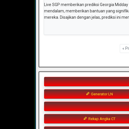
Live SGP memberikan prediksi Georgia Midday P
mendalam, memberikan bantuan yang signifik
mereka. Disajikan dengan jelas, prediksi ini 
« P
Generator LN
Rekap Angka CT