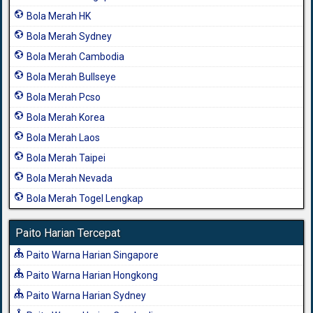
Bola Merah HK
Bola Merah Sydney
Bola Merah Cambodia
Bola Merah Bullseye
Bola Merah Pcso
Bola Merah Korea
Bola Merah Laos
Bola Merah Taipei
Bola Merah Nevada
Bola Merah Togel Lengkap
Paito Harian Tercepat
Paito Warna Harian Singapore
Paito Warna Harian Hongkong
Paito Warna Harian Sydney