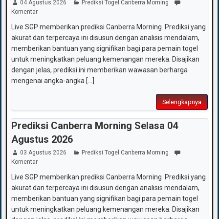
04 Agustus 2026
Prediksi Togel Canberra Morning
Komentar
Live SGP memberikan prediksi Canberra Morning Prediksi yang
akurat dan terpercaya ini disusun dengan analisis mendalam,
memberikan bantuan yang signifikan bagi para pemain togel
untuk meningkatkan peluang kemenangan mereka. Disajikan
dengan jelas, prediksi ini memberikan wawasan berharga
mengenai angka-angka [...]
Selengkapnya
Prediksi Canberra Morning Selasa 04
Agustus 2026
03 Agustus 2026
Prediksi Togel Canberra Morning
Komentar
Live SGP memberikan prediksi Canberra Morning Prediksi yang
akurat dan terpercaya ini disusun dengan analisis mendalam,
memberikan bantuan yang signifikan bagi para pemain togel
untuk meningkatkan peluang kemenangan mereka. Disajikan