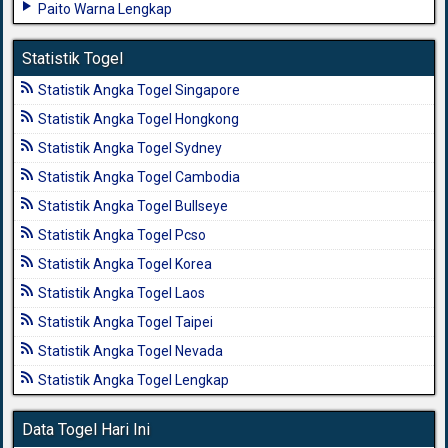
Paito Warna Lengkap
Statistik Togel
Statistik Angka Togel Singapore
Statistik Angka Togel Hongkong
Statistik Angka Togel Sydney
Statistik Angka Togel Cambodia
Statistik Angka Togel Bullseye
Statistik Angka Togel Pcso
Statistik Angka Togel Korea
Statistik Angka Togel Laos
Statistik Angka Togel Taipei
Statistik Angka Togel Nevada
Statistik Angka Togel Lengkap
Data Togel Hari Ini