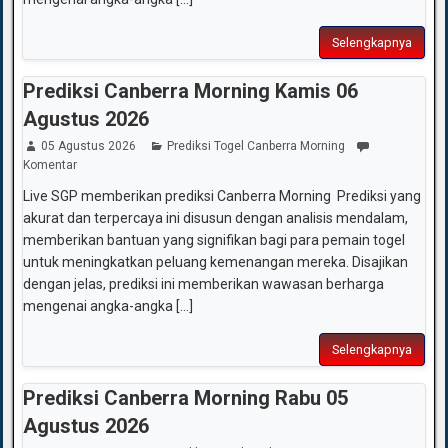
Selengkapnya
Prediksi Canberra Morning Kamis 06
Agustus 2026
05 Agustus 2026
Prediksi Togel Canberra Morning
Komentar
Live SGP memberikan prediksi Canberra Morning Prediksi yang
akurat dan terpercaya ini disusun dengan analisis mendalam,
memberikan bantuan yang signifikan bagi para pemain togel
untuk meningkatkan peluang kemenangan mereka. Disajikan
dengan jelas, prediksi ini memberikan wawasan berharga
mengenai angka-angka [...]
Selengkapnya
Prediksi Canberra Morning Rabu 05
Agustus 2026