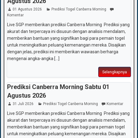
Agustus 2026
01 Agustus 2026
Prediksi Togel Canberra Morning
Komentar
Live SGP memberikan prediksi Canberra Morning Prediksi yang
akurat dan terpercaya ini disusun dengan analisis mendalam,
memberikan bantuan yang signifikan bagi para pemain togel
untuk meningkatkan peluang kemenangan mereka. Disajikan
dengan jelas, prediksi ini memberikan wawasan berharga
mengenai angka-angka [...]
Selengkapnya
Prediksi Canberra Morning Sabtu 01
Agustus 2026
31 Juli 2026
Prediksi Togel Canberra Morning
Komentar
Live SGP memberikan prediksi Canberra Morning Prediksi yang
akurat dan terpercaya ini disusun dengan analisis mendalam,
memberikan bantuan yang signifikan bagi para pemain togel
untuk meningkatkan peluang kemenangan mereka. Disajikan