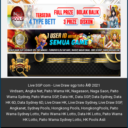
Live SGP com - Live Draw sgp toto Â© 2021
Virdsam
,
Angka Net
,
Paito Warna HK
,
Nagasaon
,
Naga Saon
,
Paito
Warna Sydney
,
Paito Warna SGP
,
Data HK
,
Data SGP
,
Data Sydney
,
Data
HK 6D
,
Data Sydney 6D
,
Live Draw HK
,
Live Draw Sydney
,
Live Draw SGP
,
Angkanet
,
Sydney Pools
,
Hongkong Pools
,
HongkongPools
,
Paito
Warna Sydney Lotto
,
Paito Warna HK Lotto
,
Data HK Lotto
,
Paito Warna
HK Lotto
,
Paito Warna Sydney Lotto
,
HK Pools Asli