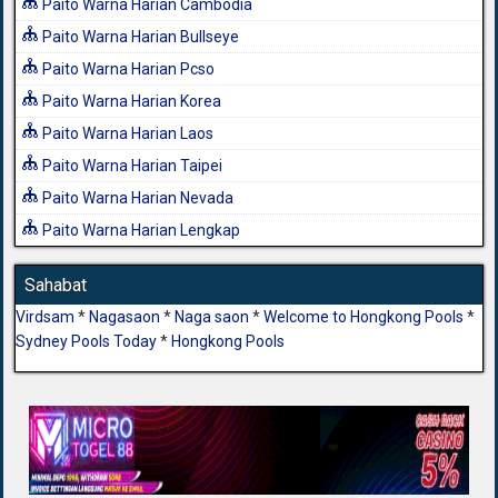
Paito Warna Harian Cambodia
Paito Warna Harian Bullseye
Paito Warna Harian Pcso
Paito Warna Harian Korea
Paito Warna Harian Laos
Paito Warna Harian Taipei
Paito Warna Harian Nevada
Paito Warna Harian Lengkap
Sahabat
Virdsam
*
Nagasaon
*
Naga saon
*
Welcome to Hongkong Pools
*
Sydney Pools Today
*
Hongkong Pools