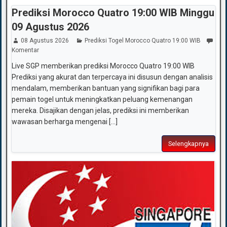
Prediksi Morocco Quatro 19:00 WIB Minggu
09 Agustus 2026
08 Agustus 2026
Prediksi Togel Morocco Quatro 19:00 WIB
Komentar
Live SGP memberikan prediksi Morocco Quatro 19:00 WIB
Prediksi yang akurat dan terpercaya ini disusun dengan analisis
mendalam, memberikan bantuan yang signifikan bagi para
pemain togel untuk meningkatkan peluang kemenangan
mereka. Disajikan dengan jelas, prediksi ini memberikan
wawasan berharga mengenai [...]
Selengkapnya