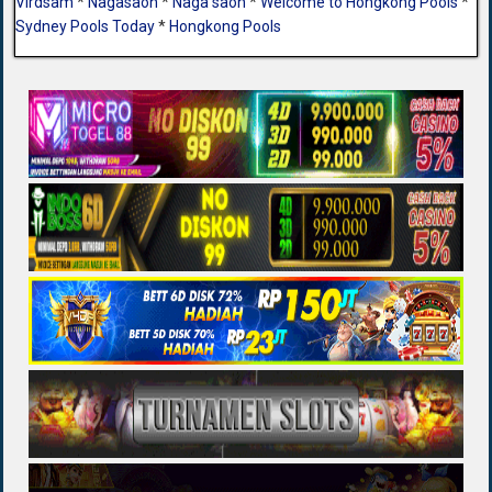
Virdsam
*
Nagasaon
*
Naga saon
*
Welcome to Hongkong Pools
*
Sydney Pools Today
*
Hongkong Pools