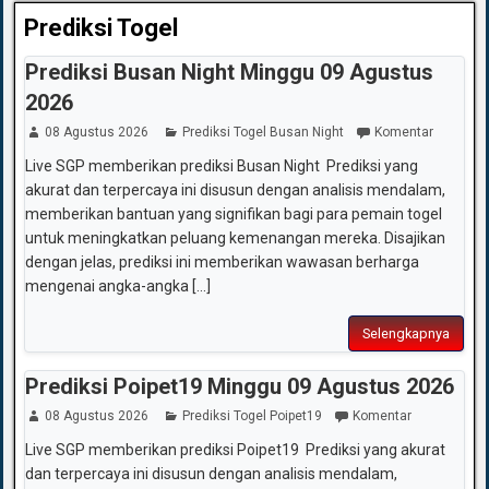
Prediksi Togel
Prediksi Busan Night Minggu 09 Agustus
2026
08 Agustus 2026
Prediksi Togel Busan Night
Komentar
Live SGP memberikan prediksi Busan Night Prediksi yang
akurat dan terpercaya ini disusun dengan analisis mendalam,
memberikan bantuan yang signifikan bagi para pemain togel
untuk meningkatkan peluang kemenangan mereka. Disajikan
dengan jelas, prediksi ini memberikan wawasan berharga
mengenai angka-angka [...]
Selengkapnya
Prediksi Poipet19 Minggu 09 Agustus 2026
08 Agustus 2026
Prediksi Togel Poipet19
Komentar
Live SGP memberikan prediksi Poipet19 Prediksi yang akurat
dan terpercaya ini disusun dengan analisis mendalam,