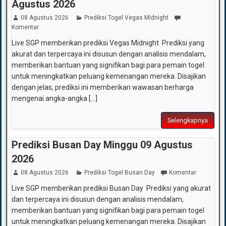
Agustus 2026
08 Agustus 2026
Prediksi Togel Vegas Midnight
Komentar
Live SGP memberikan prediksi Vegas Midnight Prediksi yang
akurat dan terpercaya ini disusun dengan analisis mendalam,
memberikan bantuan yang signifikan bagi para pemain togel
untuk meningkatkan peluang kemenangan mereka. Disajikan
dengan jelas, prediksi ini memberikan wawasan berharga
mengenai angka-angka [...]
Selengkapnya
Prediksi Busan Day Minggu 09 Agustus
2026
08 Agustus 2026
Prediksi Togel Busan Day
Komentar
Live SGP memberikan prediksi Busan Day Prediksi yang akurat
dan terpercaya ini disusun dengan analisis mendalam,
memberikan bantuan yang signifikan bagi para pemain togel
untuk meningkatkan peluang kemenangan mereka. Disajikan