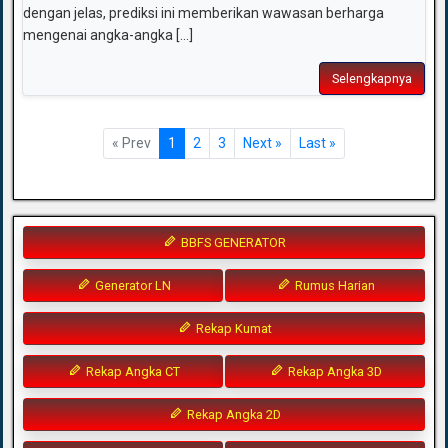
dengan jelas, prediksi ini memberikan wawasan berharga
mengenai angka-angka [...]
Selengkapnya
« Prev
1
2
3
Next »
Last »
BBFS GENERATOR
Generator LN
Rumus Harian
Rekap Kumat
Rekap Angka CT
Rekap Angka 3D
Rekap Angka 2D