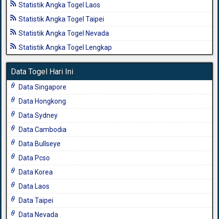
Statistik Angka Togel Laos
Statistik Angka Togel Taipei
Statistik Angka Togel Nevada
Statistik Angka Togel Lengkap
Data Togel Hari Ini
Data Singapore
Data Hongkong
Data Sydney
Data Cambodia
Data Bullseye
Data Pcso
Data Korea
Data Laos
Data Taipei
Data Nevada