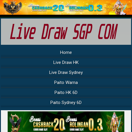
Home
Live Draw HK
Live Draw Sydney
Paito Warna
Paito HK 6D
Paito Sydney 6D