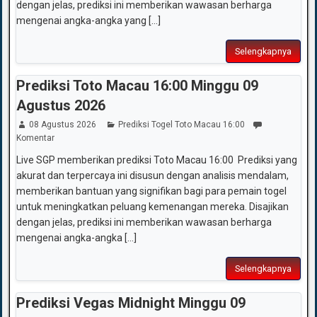
dengan jelas, prediksi ini memberikan wawasan berharga
mengenai angka-angka yang [...]
Selengkapnya
Prediksi Toto Macau 16:00 Minggu 09
Agustus 2026
08 Agustus 2026
Prediksi Togel Toto Macau 16:00
Komentar
Live SGP memberikan prediksi Toto Macau 16:00 Prediksi yang
akurat dan terpercaya ini disusun dengan analisis mendalam,
memberikan bantuan yang signifikan bagi para pemain togel
untuk meningkatkan peluang kemenangan mereka. Disajikan
dengan jelas, prediksi ini memberikan wawasan berharga
mengenai angka-angka [...]
Selengkapnya
Prediksi Vegas Midnight Minggu 09