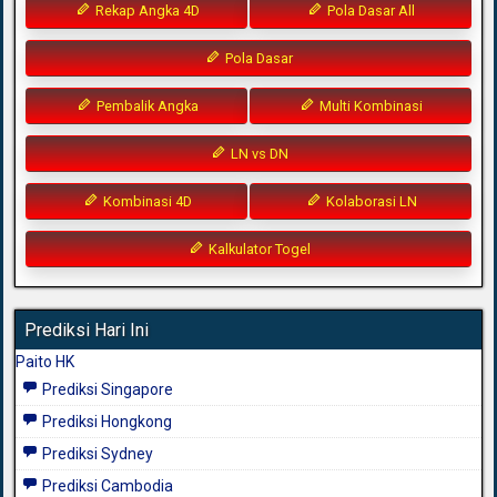
Rekap Angka 4D
Pola Dasar All
Pola Dasar
Pembalik Angka
Multi Kombinasi
LN vs DN
Kombinasi 4D
Kolaborasi LN
Kalkulator Togel
Prediksi Hari Ini
Paito HK
Prediksi Singapore
Prediksi Hongkong
Prediksi Sydney
Prediksi Cambodia