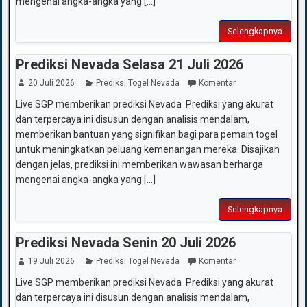
mengenai angka-angka yang [...]
Selengkapnya
Prediksi Nevada Selasa 21 Juli 2026
20 Juli 2026
Prediksi Togel Nevada
Komentar
Live SGP memberikan prediksi Nevada Prediksi yang akurat
dan terpercaya ini disusun dengan analisis mendalam,
memberikan bantuan yang signifikan bagi para pemain togel
untuk meningkatkan peluang kemenangan mereka. Disajikan
dengan jelas, prediksi ini memberikan wawasan berharga
mengenai angka-angka yang [...]
Selengkapnya
Prediksi Nevada Senin 20 Juli 2026
19 Juli 2026
Prediksi Togel Nevada
Komentar
Live SGP memberikan prediksi Nevada Prediksi yang akurat
dan terpercaya ini disusun dengan analisis mendalam,