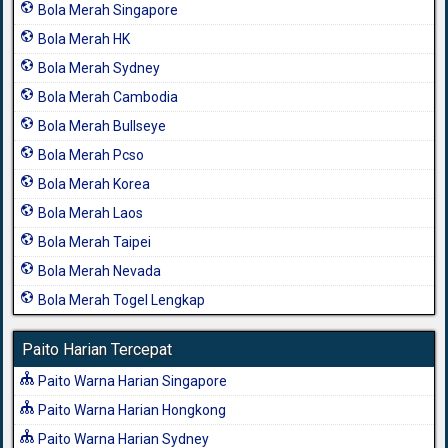
Bola Merah Singapore
Bola Merah HK
Bola Merah Sydney
Bola Merah Cambodia
Bola Merah Bullseye
Bola Merah Pcso
Bola Merah Korea
Bola Merah Laos
Bola Merah Taipei
Bola Merah Nevada
Bola Merah Togel Lengkap
Paito Harian Tercepat
Paito Warna Harian Singapore
Paito Warna Harian Hongkong
Paito Warna Harian Sydney