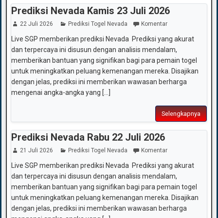
Prediksi Nevada Kamis 23 Juli 2026
22 Juli 2026
Prediksi Togel Nevada
Komentar
Live SGP memberikan prediksi Nevada Prediksi yang akurat
dan terpercaya ini disusun dengan analisis mendalam,
memberikan bantuan yang signifikan bagi para pemain togel
untuk meningkatkan peluang kemenangan mereka. Disajikan
dengan jelas, prediksi ini memberikan wawasan berharga
mengenai angka-angka yang [...]
Selengkapnya
Prediksi Nevada Rabu 22 Juli 2026
21 Juli 2026
Prediksi Togel Nevada
Komentar
Live SGP memberikan prediksi Nevada Prediksi yang akurat
dan terpercaya ini disusun dengan analisis mendalam,
memberikan bantuan yang signifikan bagi para pemain togel
untuk meningkatkan peluang kemenangan mereka. Disajikan
dengan jelas, prediksi ini memberikan wawasan berharga