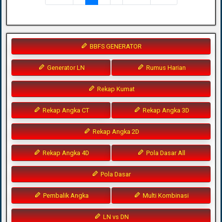
BBFS GENERATOR
Generator LN
Rumus Harian
Rekap Kumat
Rekap Angka CT
Rekap Angka 3D
Rekap Angka 2D
Rekap Angka 4D
Pola Dasar All
Pola Dasar
Pembalik Angka
Multi Kombinasi
LN vs DN