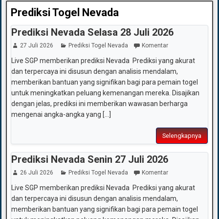
Prediksi Togel Nevada
Prediksi Nevada Selasa 28 Juli 2026
27 Juli 2026
Prediksi Togel Nevada
Komentar
Live SGP memberikan prediksi Nevada Prediksi yang akurat
dan terpercaya ini disusun dengan analisis mendalam,
memberikan bantuan yang signifikan bagi para pemain togel
untuk meningkatkan peluang kemenangan mereka. Disajikan
dengan jelas, prediksi ini memberikan wawasan berharga
mengenai angka-angka yang [...]
Selengkapnya
Prediksi Nevada Senin 27 Juli 2026
26 Juli 2026
Prediksi Togel Nevada
Komentar
Live SGP memberikan prediksi Nevada Prediksi yang akurat
dan terpercaya ini disusun dengan analisis mendalam,
memberikan bantuan yang signifikan bagi para pemain togel