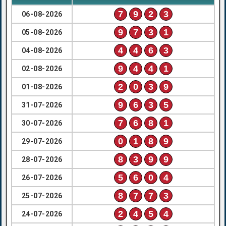
7
9
2
3
06-08-2026
9
7
3
1
05-08-2026
4
4
6
3
04-08-2026
9
4
4
1
02-08-2026
2
0
3
9
01-08-2026
9
6
3
5
31-07-2026
7
6
8
1
30-07-2026
0
1
8
9
29-07-2026
8
3
9
9
28-07-2026
5
6
0
4
26-07-2026
8
7
7
3
25-07-2026
2
4
5
4
24-07-2026