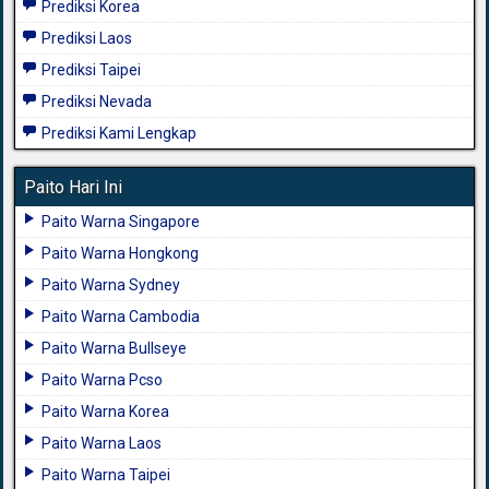
Prediksi Korea
Prediksi Laos
Prediksi Taipei
Prediksi Nevada
Prediksi Kami Lengkap
Paito Hari Ini
Paito Warna Singapore
Paito Warna Hongkong
Paito Warna Sydney
Paito Warna Cambodia
Paito Warna Bullseye
Paito Warna Pcso
Paito Warna Korea
Paito Warna Laos
Paito Warna Taipei