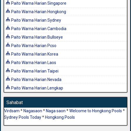
Paito Warna Harian Singapore
Paito Warna Harian Hongkong
Paito Warna Harian Sydney
Paito Warna Harian Cambodia
Paito Warna Harian Bullseye
Paito Warna Harian Pcso
Paito Warna Harian Korea
Paito Warna Harian Laos
Paito Warna Harian Taipei
Paito Warna Harian Nevada
Paito Warna Harian Lengkap
Sahabat
Virdsam
*
Nagasaon
*
Naga saon
*
Welcome to Hongkong Pools
*
Sydney Pools Today
*
Hongkong Pools