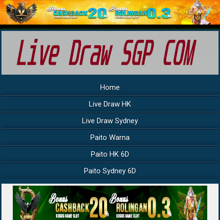
Home
Live Draw HK
Live Draw Sydney
Paito Warna
Paito HK 6D
Paito Sydney 6D