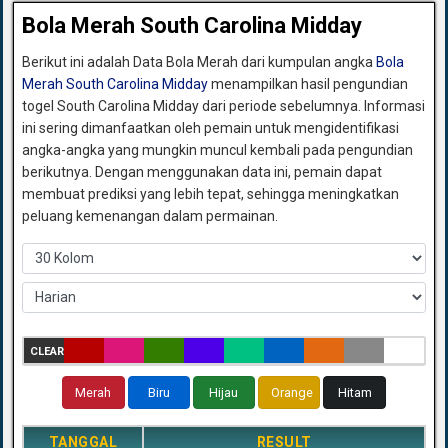
Bola Merah South Carolina Midday
Berikut ini adalah Data Bola Merah dari kumpulan angka
Bola
Merah South Carolina Midday
menampilkan hasil pengundian
togel South Carolina Midday dari periode sebelumnya. Informasi
ini sering dimanfaatkan oleh pemain untuk mengidentifikasi
angka-angka yang mungkin muncul kembali pada pengundian
berikutnya. Dengan menggunakan data ini, pemain dapat
membuat prediksi yang lebih tepat, sehingga meningkatkan
peluang kemenangan dalam permainan.
CLEAR
Merah
Biru
Hijau
Orange
Hitam
TANGGAL
RESULT