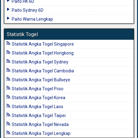
Paito HK 6D
Paito Sydney 6D
Paito Warna Lengkap
Statistik Togel
Statistik Angka Togel Singapore
Statistik Angka Togel Hongkong
Statistik Angka Togel Sydney
Statistik Angka Togel Cambodia
Statistik Angka Togel Bullseye
Statistik Angka Togel Pcso
Statistik Angka Togel Korea
Statistik Angka Togel Laos
Statistik Angka Togel Taipei
Statistik Angka Togel Nevada
Statistik Angka Togel Lengkap