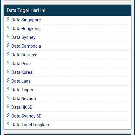
Data Togel Hari Ini
Data Singapore
Data Hongkong
Data Sydney
Data Cambodia
Data Bullseye
Data Pcso
Data Korea
Data Laos
Data Taipei
Data Nevada
Data HK 6D
Data Sydney 6D
Data Togel Lengkap