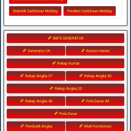
Statistik Caribbean Midday
Prediksi Caribbean Midday
BBFS GENERATOR
Generator LN
Rumus Harian
Rekap Kumat
Rekap Angka CT
Rekap Angka 3D
Rekap Angka 2D
Rekap Angka 4D
Pola Dasar All
Pola Dasar
Pembalik Angka
Multi Kombinasi