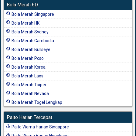
Bola Merah 6D
Bola Merah Singapore
Bola Merah HK
Bola Merah Sydney
Bola Merah Cambodia
Bola Merah Bullseye
Bola Merah Pcso
Bola Merah Korea
Bola Merah Laos
Bola Merah Taipei
Bola Merah Nevada
Bola Merah Togel Lengkap
Paito Harian Tercepat
Paito Warna Harian Singapore
Paito Warna Harian Hongkong