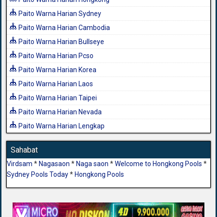
Paito Warna Harian Sydney
Paito Warna Harian Cambodia
Paito Warna Harian Bullseye
Paito Warna Harian Pcso
Paito Warna Harian Korea
Paito Warna Harian Laos
Paito Warna Harian Taipei
Paito Warna Harian Nevada
Paito Warna Harian Lengkap
Sahabat
Virdsam
*
Nagasaon
*
Naga saon
*
Welcome to Hongkong Pools
*
Sydney Pools Today
*
Hongkong Pools