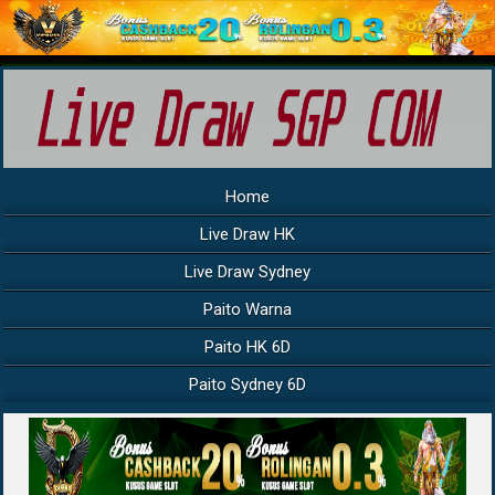
Home
Live Draw HK
Live Draw Sydney
Paito Warna
Paito HK 6D
Paito Sydney 6D