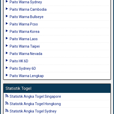
Paito Warna Sydney
Paito Warna Cambodia
Paito Warna Bullseye
Paito Warna Pcso
Paito Warna Korea
Paito Warna Laos
Paito Warna Taipei
Paito Warna Nevada
Paito HK 6D
Paito Sydney 6D
Paito Warna Lengkap
Statistik Togel
Statistik Angka Togel Singapore
Statistik Angka Togel Hongkong
Statistik Angka Togel Sydney