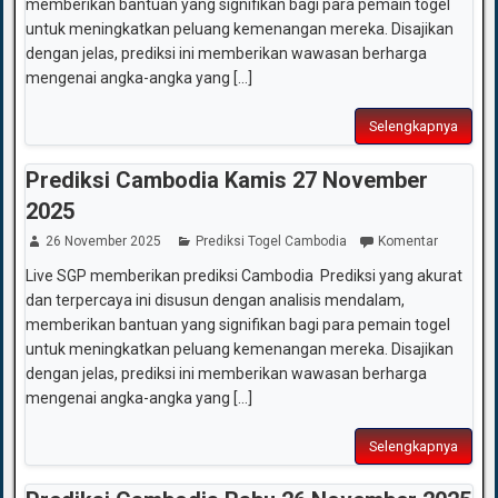
memberikan bantuan yang signifikan bagi para pemain togel
untuk meningkatkan peluang kemenangan mereka. Disajikan
dengan jelas, prediksi ini memberikan wawasan berharga
mengenai angka-angka yang [...]
Selengkapnya
Prediksi Cambodia Kamis 27 November
2025
26 November 2025
Prediksi Togel Cambodia
Komentar
Live SGP memberikan prediksi Cambodia Prediksi yang akurat
dan terpercaya ini disusun dengan analisis mendalam,
memberikan bantuan yang signifikan bagi para pemain togel
untuk meningkatkan peluang kemenangan mereka. Disajikan
dengan jelas, prediksi ini memberikan wawasan berharga
mengenai angka-angka yang [...]
Selengkapnya