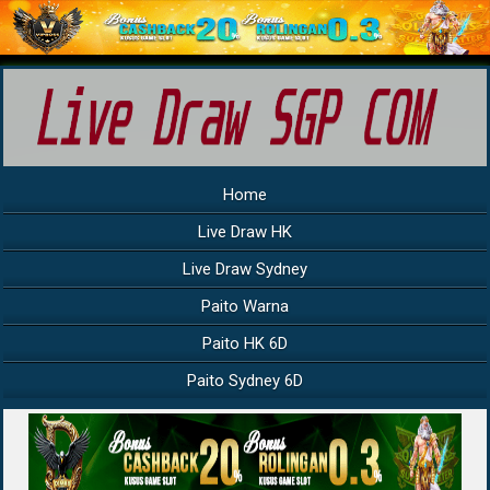
Home
Live Draw HK
Live Draw Sydney
Paito Warna
Paito HK 6D
Paito Sydney 6D