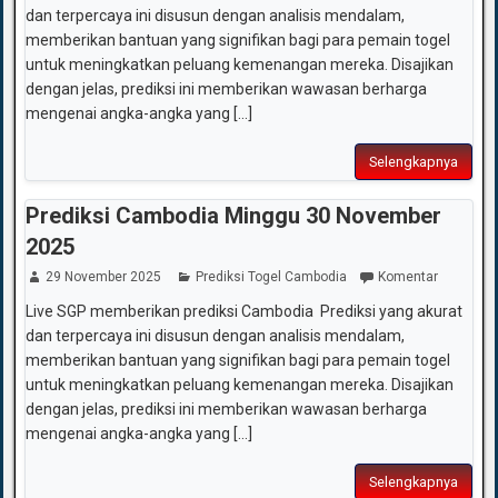
dan terpercaya ini disusun dengan analisis mendalam,
memberikan bantuan yang signifikan bagi para pemain togel
untuk meningkatkan peluang kemenangan mereka. Disajikan
dengan jelas, prediksi ini memberikan wawasan berharga
mengenai angka-angka yang [...]
Selengkapnya
Prediksi Cambodia Minggu 30 November
2025
29 November 2025
Prediksi Togel Cambodia
Komentar
Live SGP memberikan prediksi Cambodia Prediksi yang akurat
dan terpercaya ini disusun dengan analisis mendalam,
memberikan bantuan yang signifikan bagi para pemain togel
untuk meningkatkan peluang kemenangan mereka. Disajikan
dengan jelas, prediksi ini memberikan wawasan berharga
mengenai angka-angka yang [...]
Selengkapnya