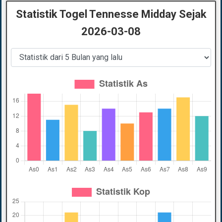
Statistik Togel Tennesse Midday Sejak
2026-03-08