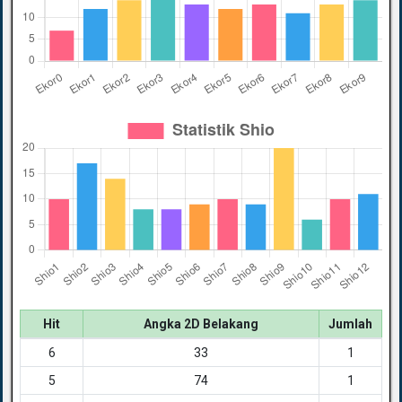
Hit
Angka 2D Belakang
Jumlah
6
33
1
5
74
1