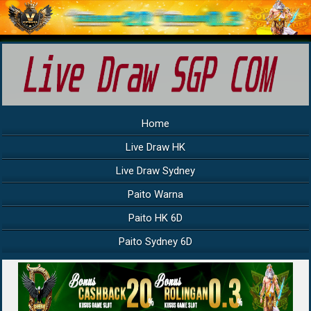
Home
Live Draw HK
Live Draw Sydney
Paito Warna
Paito HK 6D
Paito Sydney 6D