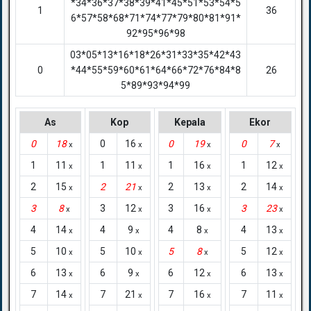
*34*36*37*38*39*41*45*51*53*54*5
1
36
6*57*58*68*71*74*77*79*80*81*91*
92*95*96*98
03*05*13*16*18*26*31*33*35*42*43
0
*44*55*59*60*61*64*66*72*76*84*8
26
5*89*93*94*99
As
Kop
Kepala
Ekor
0
18
0
16
0
19
0
7
x
x
x
x
1
11
1
11
1
16
1
12
x
x
x
x
2
15
2
21
2
13
2
14
x
x
x
x
3
8
3
12
3
16
3
23
x
x
x
x
4
14
4
9
4
8
4
13
x
x
x
x
5
10
5
10
5
8
5
12
x
x
x
x
6
13
6
9
6
12
6
13
x
x
x
x
7
14
7
21
7
16
7
11
x
x
x
x