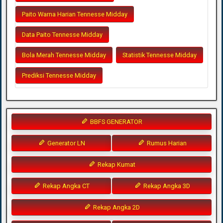
Paito Warna Harian Tennesse Midday
Data Paito Tennesse Midday
Bola Merah Tennesse Midday
Statistik Tennesse Midday
Prediksi Tennesse Midday
BBFS GENERATOR
Generator LN
Rumus Harian
Rekap Kumat
Rekap Angka CT
Rekap Angka 3D
Rekap Angka 2D