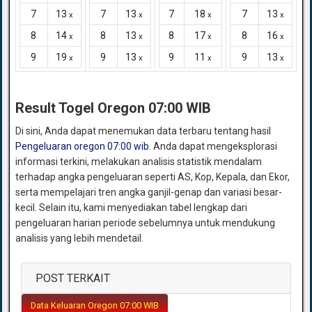
7
13
7
13
7
18
7
13
x
x
x
x
8
14
8
13
8
17
8
16
x
x
x
x
9
19
9
13
9
11
9
13
x
x
x
x
Result Togel Oregon 07:00 WIB
Di sini, Anda dapat menemukan data terbaru tentang hasil
Pengeluaran oregon 07:00 wib
. Anda dapat mengeksplorasi
informasi terkini, melakukan analisis statistik mendalam
terhadap angka pengeluaran seperti AS, Kop, Kepala, dan Ekor,
serta mempelajari tren angka ganjil-genap dan variasi besar-
kecil. Selain itu, kami menyediakan tabel lengkap dari
pengeluaran harian periode sebelumnya untuk mendukung
analisis yang lebih mendetail.
POST TERKAIT
Data Keluaran Oregon 07:00 WIB