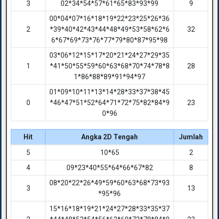
3
02*34*54*57*61*65*83*93*99
9
00*04*07*16*18*19*22*23*25*26*36
2
*39*40*42*43*44*48*49*53*58*62*6
32
6*67*69*73*76*77*79*80*87*95*98
03*06*12*15*17*20*21*24*27*29*35
1
*41*50*55*59*60*63*68*70*74*78*8
28
1*86*88*89*91*94*97
01*09*10*11*13*14*28*33*37*38*45
0
*46*47*51*52*64*71*72*75*82*84*9
23
0*96
Hit
Angka 2D Tengah
Jumlah
5
10*65
2
4
09*23*40*55*64*66*67*82
8
08*20*22*26*49*59*60*63*68*73*93
3
13
*95*96
15*16*18*19*21*24*27*28*33*35*37