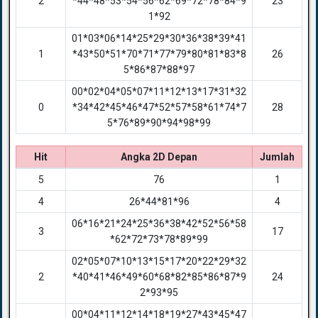
2
*44*48*53*54*56*62*69*72*78*84*9
23
1*92
01*03*06*14*25*29*30*36*38*39*41
1
*43*50*51*70*71*77*79*80*81*83*8
26
5*86*87*88*97
00*02*04*05*07*11*12*13*17*31*32
0
*34*42*45*46*47*52*57*58*61*74*7
28
5*76*89*90*94*98*99
Hit
Angka 2D Depan
Jumlah
5
76
1
4
26*44*81*96
4
06*16*21*24*25*36*38*42*52*56*58
3
17
*62*72*73*78*89*99
02*05*07*10*13*15*17*20*22*29*32
2
*40*41*46*49*60*68*82*85*86*87*9
24
2*93*95
00*04*11*12*14*18*19*27*43*45*47