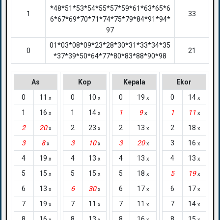
*48*51*53*54*55*57*59*61*63*65*6
1
33
6*67*69*70*71*74*75*79*84*91*94*
97
01*03*08*09*23*28*30*31*33*34*35
0
21
*37*39*50*64*77*80*83*88*90*98
As
Kop
Kepala
Ekor
0
11
0
10
0
19
0
14
x
x
x
x
1
16
1
14
1
9
1
11
x
x
x
x
2
20
2
23
2
13
2
18
x
x
x
x
3
8
3
10
3
20
3
16
x
x
x
x
4
19
4
13
4
13
4
13
x
x
x
x
5
15
5
15
5
18
5
19
x
x
x
x
6
13
6
30
6
17
6
17
x
x
x
x
7
19
7
11
7
11
7
14
x
x
x
x
8
16
8
13
8
16
8
15
x
x
x
x