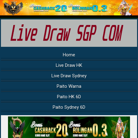
Home
Live Draw HK
Live Draw Sydney
Paito Warna
Paito HK 6D
Paito Sydney 6D