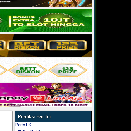
Prediksi Hari Ini
Paito HK