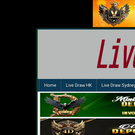
Home
Live Draw HK
Live Draw Sydne