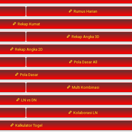
Rumus Harian
Rekap Kumat
Rekap Angka 3D
Rekap Angka 2D
Pola Dasar All
Pola Dasar
Multi Kombinasi
LN vs DN
Kolaborasi LN
Kalkulator Togel