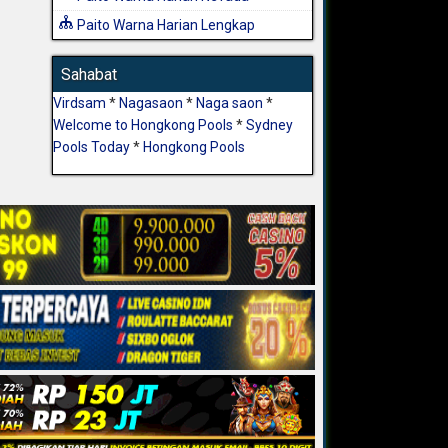
Paito Warna Harian Lengkap
Sahabat
Virdsam
*
Nagasaon
*
Naga saon
*
Welcome to Hongkong Pools
*
Sydney
Pools Today
*
Hongkong Pools