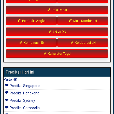
Pola Dasar
Pembalik Angka
Multi Kombinasi
LN vs DN
Kombinasi 4D
Kolaborasi LN
Kalkulator Togel
Prediksi Hari Ini
Paito HK
Prediksi Singapore
Prediksi Hongkong
Prediksi Sydney
Prediksi Cambodia