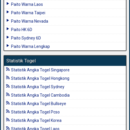
Paito Warna Laos
Paito Warna Taipei
Paito Warna Nevada
Paito HK 6D
Paito Sydney 6D
Paito Warna Lengkap
Statistik Togel
Statistik Angka Togel Singapore
Statistik Angka Togel Hongkong
Statistik Angka Togel Sydney
Statistik Angka Togel Cambodia
Statistik Angka Togel Bullseye
Statistik Angka Togel Pcso
Statistik Angka Togel Korea
Statistik Angka Togel Laos