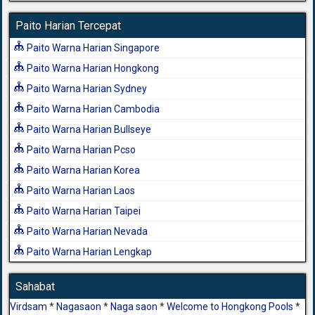
Paito Harian Tercepat
Paito Warna Harian Singapore
Paito Warna Harian Hongkong
Paito Warna Harian Sydney
Paito Warna Harian Cambodia
Paito Warna Harian Bullseye
Paito Warna Harian Pcso
Paito Warna Harian Korea
Paito Warna Harian Laos
Paito Warna Harian Taipei
Paito Warna Harian Nevada
Paito Warna Harian Lengkap
Sahabat
Virdsam
*
Nagasaon
*
Naga saon
*
Welcome to Hongkong Pools
*