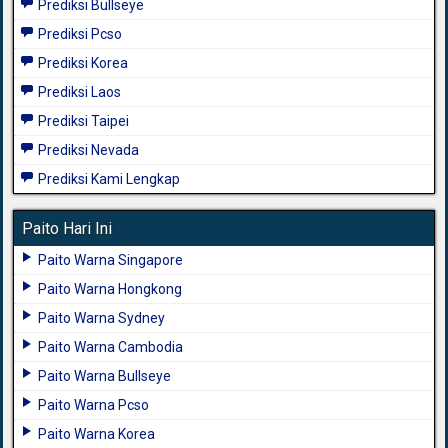
Prediksi Bullseye
Prediksi Pcso
Prediksi Korea
Prediksi Laos
Prediksi Taipei
Prediksi Nevada
Prediksi Kami Lengkap
Paito Hari Ini
Paito Warna Singapore
Paito Warna Hongkong
Paito Warna Sydney
Paito Warna Cambodia
Paito Warna Bullseye
Paito Warna Pcso
Paito Warna Korea