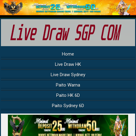
Home
Live Draw HK
Live Draw Sydney
Paito Warna
Paito HK 6D
Paito Sydney 6D