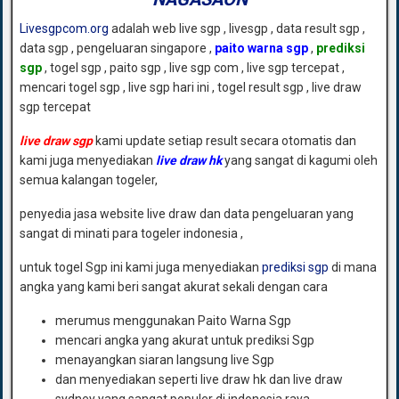
Livesgpcom.org
adalah web live sgp , livesgp , data result sgp ,
data sgp , pengeluaran singapore ,
paito warna sgp
,
prediksi
sgp
, togel sgp , paito sgp , live sgp com , live sgp tercepat ,
mencari togel sgp , live sgp hari ini , togel result sgp , live draw
sgp tercepat
live draw sgp
kami update setiap result secara otomatis dan
kami juga menyediakan
live draw hk
yang sangat di kagumi oleh
semua kalangan togeler,
penyedia jasa website live draw dan data pengeluaran yang
sangat di minati para togeler indonesia ,
untuk togel Sgp ini kami juga menyediakan
prediksi sgp
di mana
angka yang kami beri sangat akurat sekali dengan cara
merumus menggunakan Paito Warna Sgp
mencari angka yang akurat untuk prediksi Sgp
menayangkan siaran langsung live Sgp
dan menyediakan seperti live draw hk dan live draw
sydney yang sangat populer di indonesia raya