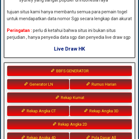
tujuan situs kami hanya membantu semua para pemain togel
untuk mendapatkan data nomor Sgp secara lengkap dan akurat
Peringatan :
perlu di ketahui bahwa situs ini bukan situs
perjudian , hanya penyedia data sgp dan penyedia live draw sgp
Live Draw HK
BBFS GENERATOR
Generator LN
Rumus Harian
Rekap Kumat
Rekap Angka CT
Rekap Angka 3D
Rekap Angka 2D
Rekap Angka 4D
Pola Dasar All