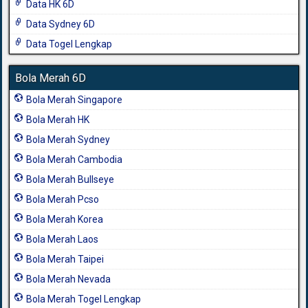
Data HK 6D
Data Sydney 6D
Data Togel Lengkap
Bola Merah 6D
Bola Merah Singapore
Bola Merah HK
Bola Merah Sydney
Bola Merah Cambodia
Bola Merah Bullseye
Bola Merah Pcso
Bola Merah Korea
Bola Merah Laos
Bola Merah Taipei
Bola Merah Nevada
Bola Merah Togel Lengkap