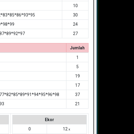
10
2*83*85*86*93*95
30
0*98*99
24
87*89*92*97
27
Jumlah
1
5
19
17
77*82*85*89*91*94*95*96*98
37
93
21
Ekor
0
12
x