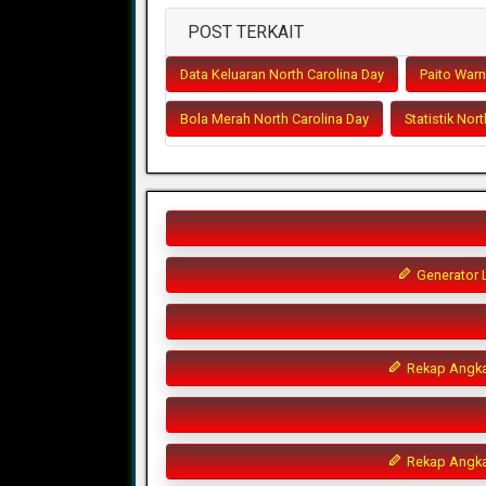
POST TERKAIT
Data Keluaran North Carolina Day
Paito Warn
Bola Merah North Carolina Day
Statistik Nor
Generator 
Rekap Angka
Rekap Angka