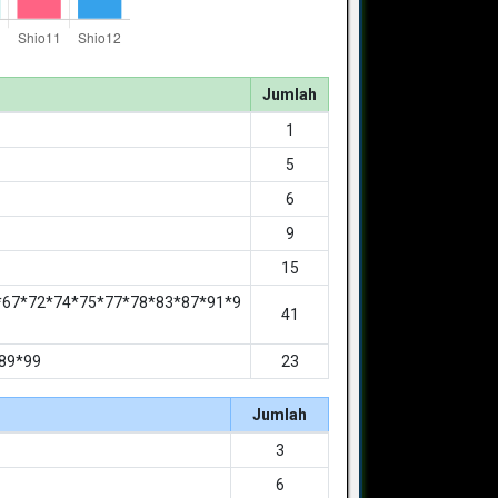
Jumlah
1
5
6
9
15
*67*72*74*75*77*78*83*87*91*9
41
89*99
23
Jumlah
3
6