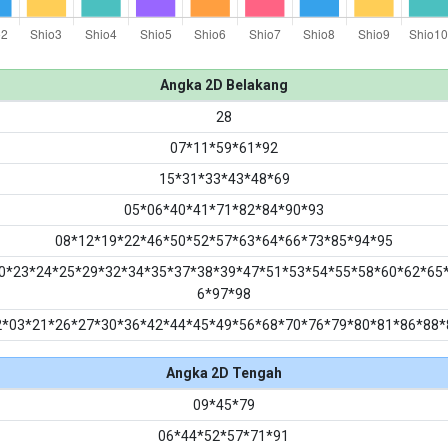
Angka 2D Belakang
28
07*11*59*61*92
15*31*33*43*48*69
05*06*40*41*71*82*84*90*93
08*12*19*22*46*50*52*57*63*64*66*73*85*94*95
0*23*24*25*29*32*34*35*37*38*39*47*51*53*54*55*58*60*62*65
6*97*98
2*03*21*26*27*30*36*42*44*45*49*56*68*70*76*79*80*81*86*88*
Angka 2D Tengah
09*45*79
06*44*52*57*71*91