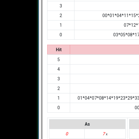
3
2
00*01*04*11*15*
1
07*12*
0
03*05*08*1
Hit
5
4
3
2
1
01*04*07*08*14*19*23*29*3
0
0
As
0
7
x