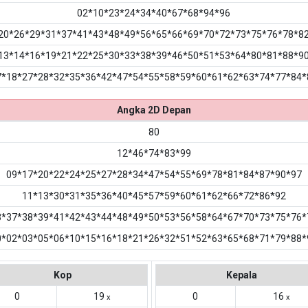
02*10*23*24*34*40*67*68*94*96
20*26*29*31*37*41*43*48*49*56*65*66*69*70*72*73*75*76*78*8
13*14*16*19*21*22*25*30*33*38*39*46*50*51*53*64*80*81*88*9
7*18*27*28*32*35*36*42*47*54*55*58*59*60*61*62*63*74*77*84*
Angka 2D Depan
80
12*46*74*83*99
09*17*20*22*24*25*27*28*34*47*54*55*69*78*81*84*87*90*97
11*13*30*31*35*36*40*45*57*59*60*61*62*66*72*86*92
3*37*38*39*41*42*43*44*48*49*50*53*56*58*64*67*70*73*75*76*
0*02*03*05*06*10*15*16*18*21*26*32*51*52*63*65*68*71*79*88*
Kop
Kepala
0
19
0
16
x
x