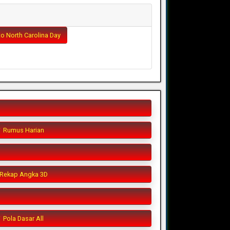
to North Carolina Day
Rumus Harian
Rekap Angka 3D
Pola Dasar All