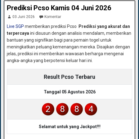
Prediksi Pcso Kamis 04 Juni 2026
03 Juni 2026
Komentar
Live SGP
memberikan prediksi Pcso
Prediksi yang akurat dan
terpercaya
ini disusun dengan analisis mendalam, memberikan
bantuan yang signifikan bagi para pemain togel untuk
meningkatkan peluang kemenangan mereka. Disajikan dengan
jelas, prediksi ini memberikan wawasan berharga mengenai
angka-angka yang berpotensi keluar hari ini.
Result Pcso Terbaru
Tanggal 05 Agustus 2026
2
8
8
4
Selamat untuk yang Jackpot!!!