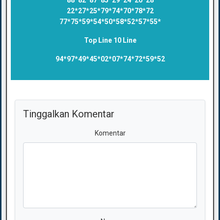
22*27*25*79*74*70*78*72
77*75*59*54*50*58*52*57*55*
Top Line 10 Line
94*97*49*45*02*07*74*72*59*52
Tinggalkan Komentar
Komentar