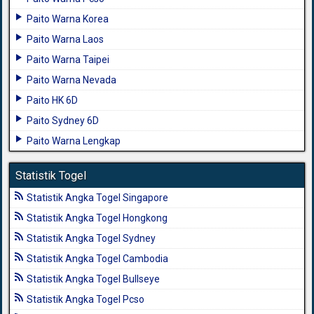
Paito Warna Korea
Paito Warna Laos
Paito Warna Taipei
Paito Warna Nevada
Paito HK 6D
Paito Sydney 6D
Paito Warna Lengkap
Statistik Togel
Statistik Angka Togel Singapore
Statistik Angka Togel Hongkong
Statistik Angka Togel Sydney
Statistik Angka Togel Cambodia
Statistik Angka Togel Bullseye
Statistik Angka Togel Pcso