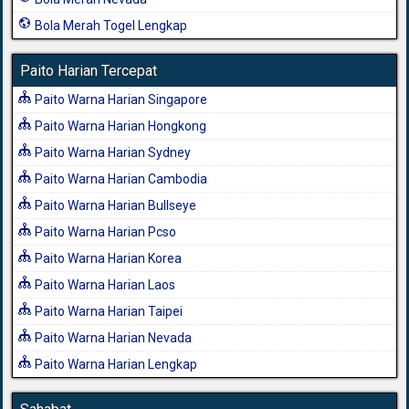
Bola Merah Togel Lengkap
Paito Harian Tercepat
Paito Warna Harian Singapore
Paito Warna Harian Hongkong
Paito Warna Harian Sydney
Paito Warna Harian Cambodia
Paito Warna Harian Bullseye
Paito Warna Harian Pcso
Paito Warna Harian Korea
Paito Warna Harian Laos
Paito Warna Harian Taipei
Paito Warna Harian Nevada
Paito Warna Harian Lengkap