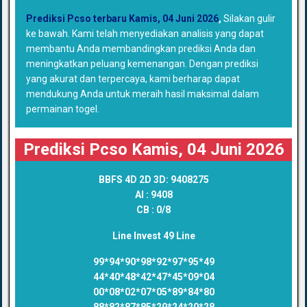
Prediksi Pcso terbaru Kamis, 04 Juni 2026
,
Silakan gulir
ke bawah. Kami telah menyediakan analisis yang dapat
membantu Anda membandingkan prediksi Anda dan
meningkatkan peluang kemenangan. Dengan prediksi
yang akurat dan terpercaya, kami berharap dapat
mendukung Anda untuk meraih hasil maksimal dalam
permainan togel.
Prediksi Pcso Kamis, 04 Juni 2026
BBFS 4D 2D 3D:
9408275
AI :
9408
CB : 0/8
Line Invest 49 Line
99*94*90*98*92*97*95*49
44*40*48*42*47*45*09*04
00*08*02*07*05*89*84*80
88*82*87*85*29*24*20*28