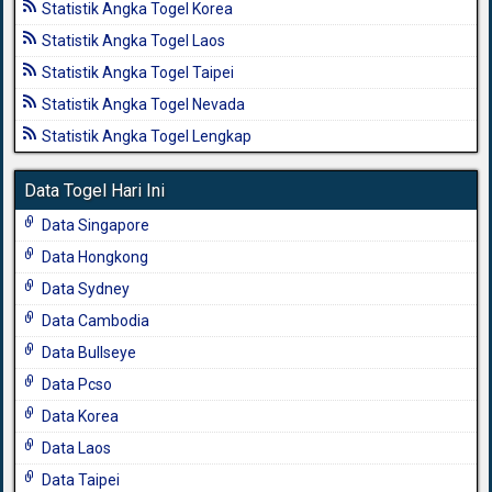
Statistik Angka Togel Korea
Statistik Angka Togel Laos
Statistik Angka Togel Taipei
Statistik Angka Togel Nevada
Statistik Angka Togel Lengkap
Data Togel Hari Ini
Data Singapore
Data Hongkong
Data Sydney
Data Cambodia
Data Bullseye
Data Pcso
Data Korea
Data Laos
Data Taipei