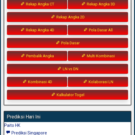
Rekap Angka CT
Rekap Angka 3D
Rekap Angka 2D
Rekap Angka 4D
Pola Dasar All
Pola Dasar
Pembalik Angka
Multi Kombinasi
LN vs DN
Kombinasi 4D
Kolaborasi LN
Kalkulator Togel
Prediksi Hari Ini
Paito HK
Prediksi Singapore