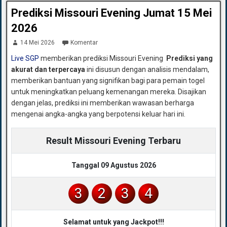
Prediksi Missouri Evening Jumat 15 Mei
2026
14 Mei 2026
Komentar
Live SGP
memberikan prediksi Missouri Evening
Prediksi yang
akurat dan terpercaya
ini disusun dengan analisis mendalam,
memberikan bantuan yang signifikan bagi para pemain togel
untuk meningkatkan peluang kemenangan mereka. Disajikan
dengan jelas, prediksi ini memberikan wawasan berharga
mengenai angka-angka yang berpotensi keluar hari ini.
Result Missouri Evening Terbaru
Tanggal 09 Agustus 2026
3
2
3
4
Selamat untuk yang Jackpot!!!