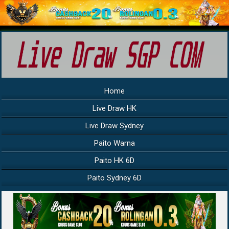
Home
Live Draw HK
Live Draw Sydney
Paito Warna
Paito HK 6D
Paito Sydney 6D