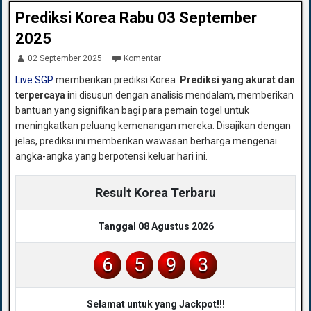
Prediksi Korea Rabu 03 September
2025
02 September 2025
Komentar
Live SGP
memberikan prediksi Korea
Prediksi yang akurat dan
terpercaya
ini disusun dengan analisis mendalam, memberikan
bantuan yang signifikan bagi para pemain togel untuk
meningkatkan peluang kemenangan mereka. Disajikan dengan
jelas, prediksi ini memberikan wawasan berharga mengenai
angka-angka yang berpotensi keluar hari ini.
Result Korea Terbaru
Tanggal 08 Agustus 2026
6
5
9
3
Selamat untuk yang Jackpot!!!