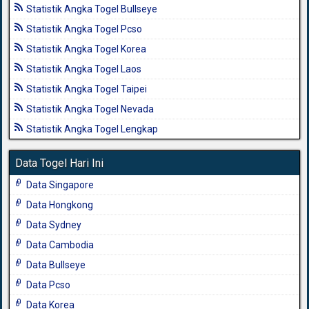
Statistik Angka Togel Bullseye
Statistik Angka Togel Pcso
Statistik Angka Togel Korea
Statistik Angka Togel Laos
Statistik Angka Togel Taipei
Statistik Angka Togel Nevada
Statistik Angka Togel Lengkap
Data Togel Hari Ini
Data Singapore
Data Hongkong
Data Sydney
Data Cambodia
Data Bullseye
Data Pcso
Data Korea