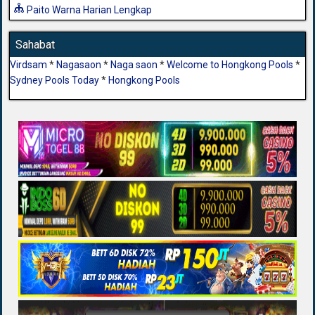
Paito Warna Harian Lengkap
Sahabat
Virdsam
*
Nagasaon
*
Naga saon
*
Welcome to Hongkong Pools
*
Sydney Pools Today
*
Hongkong Pools