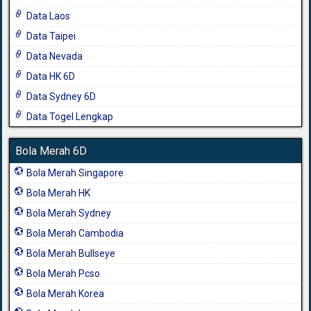
Data Laos
Data Taipei
Data Nevada
Data HK 6D
Data Sydney 6D
Data Togel Lengkap
Bola Merah 6D
Bola Merah Singapore
Bola Merah HK
Bola Merah Sydney
Bola Merah Cambodia
Bola Merah Bullseye
Bola Merah Pcso
Bola Merah Korea