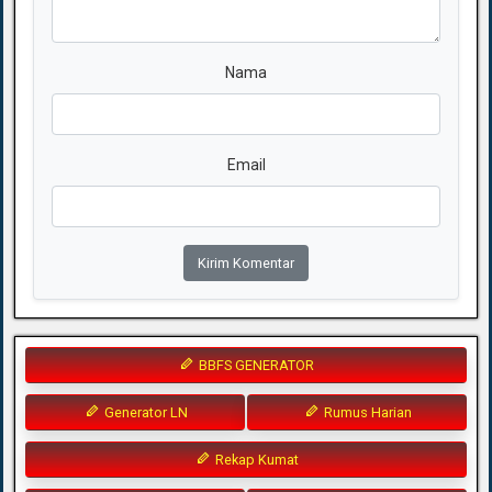
Nama
Email
Kirim Komentar
BBFS GENERATOR
Generator LN
Rumus Harian
Rekap Kumat