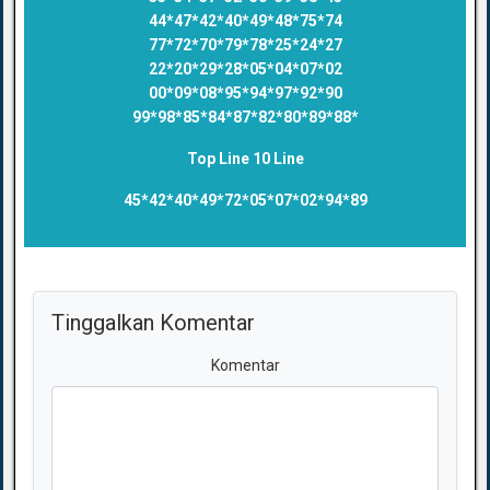
44*47*42*40*49*48*75*74
77*72*70*79*78*25*24*27
22*20*29*28*05*04*07*02
00*09*08*95*94*97*92*90
99*98*85*84*87*82*80*89*88*
Top Line 10 Line
45*42*40*49*72*05*07*02*94*89
Tinggalkan Komentar
Komentar