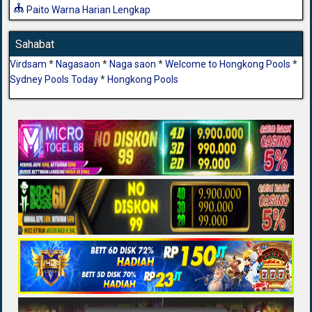
Paito Warna Harian Lengkap
Sahabat
Virdsam
*
Nagasaon
*
Naga saon
*
Welcome to Hongkong Pools
*
Sydney Pools Today
*
Hongkong Pools