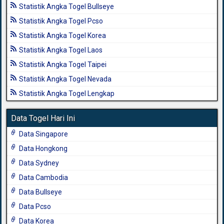
Statistik Angka Togel Bullseye
Statistik Angka Togel Pcso
Statistik Angka Togel Korea
Statistik Angka Togel Laos
Statistik Angka Togel Taipei
Statistik Angka Togel Nevada
Statistik Angka Togel Lengkap
Data Togel Hari Ini
Data Singapore
Data Hongkong
Data Sydney
Data Cambodia
Data Bullseye
Data Pcso
Data Korea