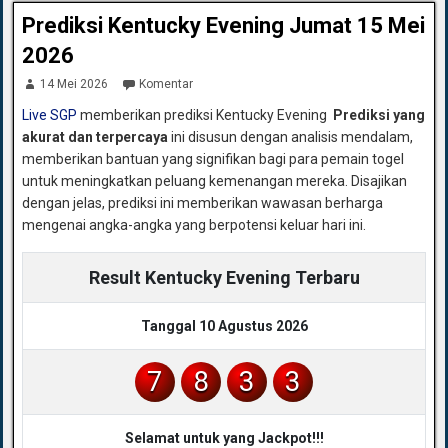
Prediksi Kentucky Evening Jumat 15 Mei
2026
14 Mei 2026
Komentar
Live SGP
memberikan prediksi Kentucky Evening
Prediksi yang
akurat dan terpercaya
ini disusun dengan analisis mendalam,
memberikan bantuan yang signifikan bagi para pemain togel
untuk meningkatkan peluang kemenangan mereka. Disajikan
dengan jelas, prediksi ini memberikan wawasan berharga
mengenai angka-angka yang berpotensi keluar hari ini.
Result Kentucky Evening Terbaru
Tanggal 10 Agustus 2026
7
8
3
3
Selamat untuk yang Jackpot!!!