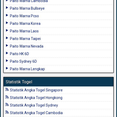
Paito Warna Cambodia
Paito Warna Bullseye
Paito Warna Pcso
Paito Warna Korea
Paito Warna Laos
Paito Warna Taipei
Paito Warna Nevada
Paito HK 6D
Paito Sydney 6D
Paito Warna Lengkap
Statistik Togel
Statistik Angka Togel Singapore
Statistik Angka Togel Hongkong
Statistik Angka Togel Sydney
Statistik Angka Togel Cambodia