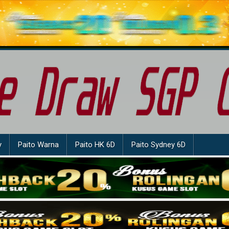
y
Paito Warna
Paito HK 6D
Paito Sydney 6D