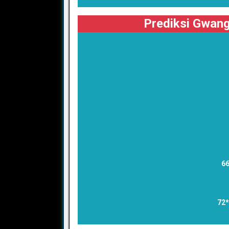
Prediksi Gwang
6
72