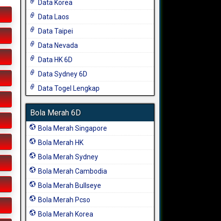
Data Korea
Data Laos
Data Taipei
Data Nevada
Data HK 6D
Data Sydney 6D
Data Togel Lengkap
Bola Merah 6D
Bola Merah Singapore
Bola Merah HK
Bola Merah Sydney
Bola Merah Cambodia
Bola Merah Bullseye
Bola Merah Pcso
Bola Merah Korea