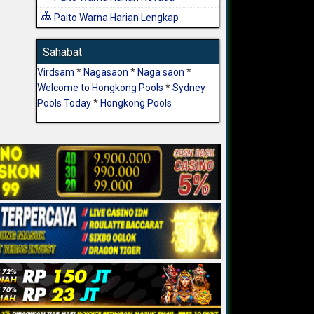
Paito Warna Harian Lengkap
Sahabat
Virdsam
*
Nagasaon
*
Naga saon
*
Welcome to Hongkong Pools
*
Sydney
Pools Today
*
Hongkong Pools