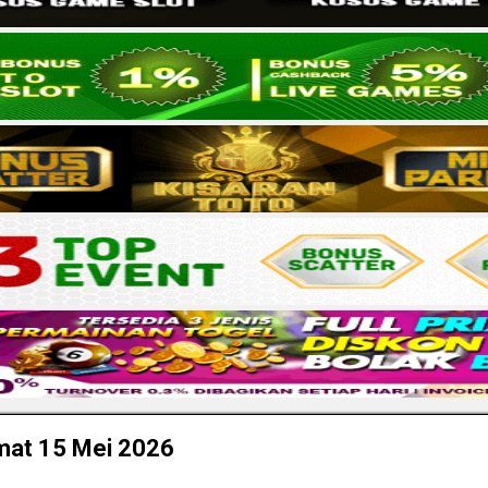
mat 15 Mei 2026