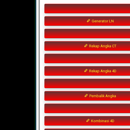
Generator LN
Rekap Angka CT
Rekap Angka 4D
Pembalik Angka
Kombinasi 4D