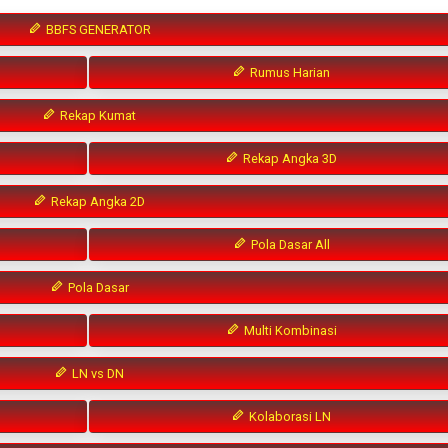
BBFS GENERATOR
Rumus Harian
Rekap Kumat
Rekap Angka 3D
Rekap Angka 2D
Pola Dasar All
Pola Dasar
Multi Kombinasi
LN vs DN
Kolaborasi LN