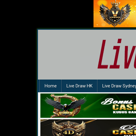
Home
Live Draw HK
Live Draw Sydne