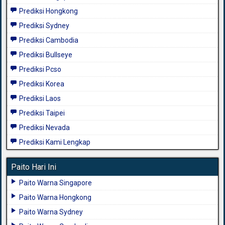
Prediksi Hongkong
Prediksi Sydney
Prediksi Cambodia
Prediksi Bullseye
Prediksi Pcso
Prediksi Korea
Prediksi Laos
Prediksi Taipei
Prediksi Nevada
Prediksi Kami Lengkap
Paito Hari Ini
Paito Warna Singapore
Paito Warna Hongkong
Paito Warna Sydney