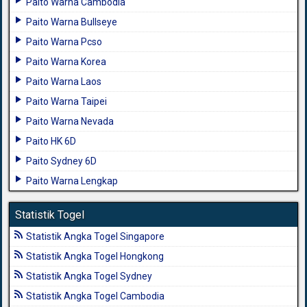
Paito Warna Cambodia
Paito Warna Bullseye
Paito Warna Pcso
Paito Warna Korea
Paito Warna Laos
Paito Warna Taipei
Paito Warna Nevada
Paito HK 6D
Paito Sydney 6D
Paito Warna Lengkap
Statistik Togel
Statistik Angka Togel Singapore
Statistik Angka Togel Hongkong
Statistik Angka Togel Sydney
Statistik Angka Togel Cambodia