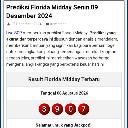
Prediksi Florida Midday Senin 09
Desember 2024
08 Desember 2024
Komentar
Live SGP
memberikan prediksi Florida Midday
Prediksi yang
akurat dan terpercaya
ini disusun dengan analisis mendalam,
memberikan bantuan yang signifikan bagi para pemain togel
untuk meningkatkan peluang kemenangan mereka. Disajikan
dengan jelas, prediksi ini memberikan wawasan berharga
mengenai angka-angka yang berpotensi keluar hari ini.
Result Florida Midday Terbaru
Tanggal 06 Agustus 2026
3
9
0
7
Selamat untuk yang Jackpot!!!