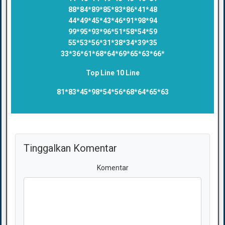
88*84*89*85*83*86*41*48
44*49*45*43*46*91*98*94
99*95*93*96*51*58*54*59
55*53*56*31*38*34*39*35
33*36*61*68*64*69*65*63*66*
Top Line 10 Line
81*83*45*98*54*56*68*64*65*63
Tinggalkan Komentar
Komentar