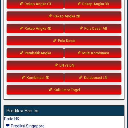
Rekap Angka CT
Rekap Angka 3D
Rekap Angka 2D
Rekap Angka 4D
Pola Dasar All
Pola Dasar
Pembalik Angka
Multi Kombinasi
LN vs DN
Kombinasi 4D
Kolaborasi LN
Kalkulator Togel
Prediksi Hari Ini
Paito HK
Prediksi Singapore