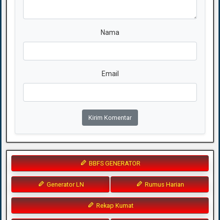
Nama
Email
Kirim Komentar
BBFS GENERATOR
Generator LN
Rumus Harian
Rekap Kumat