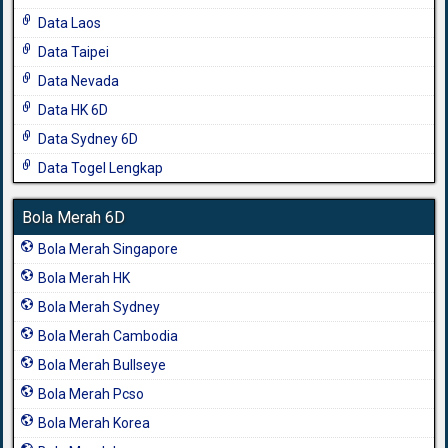
Data Laos
Data Taipei
Data Nevada
Data HK 6D
Data Sydney 6D
Data Togel Lengkap
Bola Merah 6D
Bola Merah Singapore
Bola Merah HK
Bola Merah Sydney
Bola Merah Cambodia
Bola Merah Bullseye
Bola Merah Pcso
Bola Merah Korea