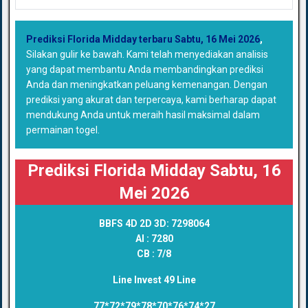
Prediksi Florida Midday terbaru Sabtu, 16 Mei 2026
,
Silakan gulir ke bawah. Kami telah menyediakan analisis
yang dapat membantu Anda membandingkan prediksi
Anda dan meningkatkan peluang kemenangan. Dengan
prediksi yang akurat dan terpercaya, kami berharap dapat
mendukung Anda untuk meraih hasil maksimal dalam
permainan togel.
Prediksi Florida Midday Sabtu, 16
Mei 2026
BBFS 4D 2D 3D:
7298064
AI :
7280
CB : 7/8
Line Invest 49 Line
77*72*79*78*70*76*74*27