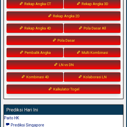
Rekap Angka CT
Rekap Angka 3D
Rekap Angka 2D
Rekap Angka 4D
Pola Dasar All
Pola Dasar
Pembalik Angka
Multi Kombinasi
LN vs DN
Kombinasi 4D
Kolaborasi LN
Kalkulator Togel
Prediksi Hari Ini
Paito HK
Prediksi Singapore