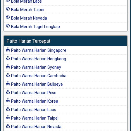
Bola Merah Laos
Bola Merah Taipei
Bola Merah Nevada
Bola Merah Togel Lengkap
Paito Harian Tercepat
Paito Warna Harian Singapore
Paito Warna Harian Hongkong
Paito Warna Harian Sydney
Paito Warna Harian Cambodia
Paito Warna Harian Bullseye
Paito Warna Harian Pcso
Paito Warna Harian Korea
Paito Warna Harian Laos
Paito Warna Harian Taipei
Paito Warna Harian Nevada