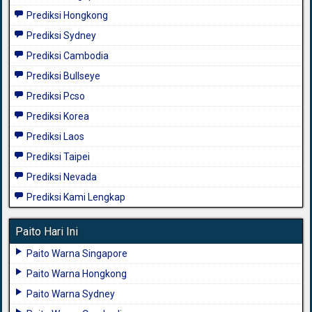
Prediksi Hongkong
Prediksi Sydney
Prediksi Cambodia
Prediksi Bullseye
Prediksi Pcso
Prediksi Korea
Prediksi Laos
Prediksi Taipei
Prediksi Nevada
Prediksi Kami Lengkap
Paito Hari Ini
Paito Warna Singapore
Paito Warna Hongkong
Paito Warna Sydney