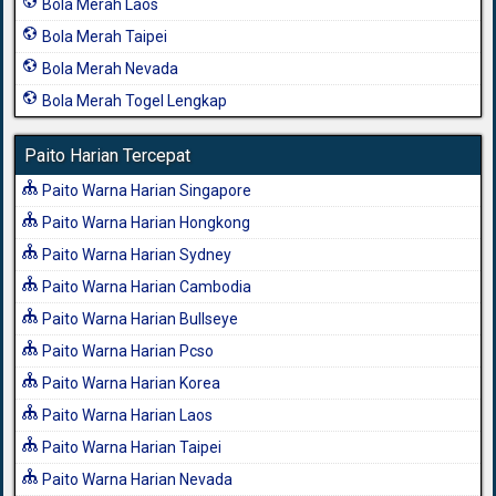
Bola Merah Laos
Bola Merah Taipei
Bola Merah Nevada
Bola Merah Togel Lengkap
Paito Harian Tercepat
Paito Warna Harian Singapore
Paito Warna Harian Hongkong
Paito Warna Harian Sydney
Paito Warna Harian Cambodia
Paito Warna Harian Bullseye
Paito Warna Harian Pcso
Paito Warna Harian Korea
Paito Warna Harian Laos
Paito Warna Harian Taipei
Paito Warna Harian Nevada