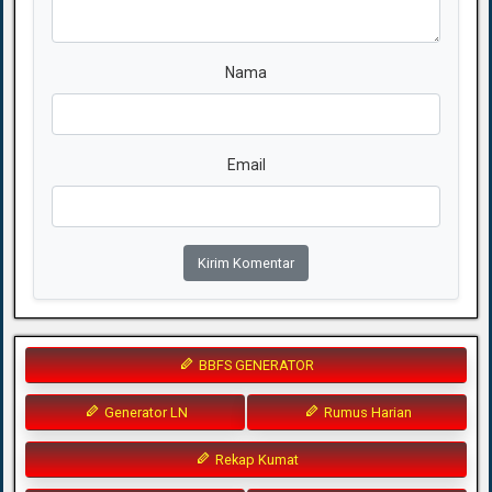
Nama
Email
Kirim Komentar
BBFS GENERATOR
Generator LN
Rumus Harian
Rekap Kumat