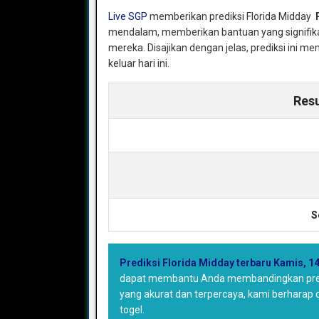
Live SGP
memberikan prediksi Florida Midday
mendalam, memberikan bantuan yang signifik
mereka. Disajikan dengan jelas, prediksi ini
keluar hari ini.
Resu
S
Prediksi Florida Midday terbaru Kamis, 1
dapat membantu Anda membandingkan predi
yang akurat dan terpercaya, kami berhara
togel.