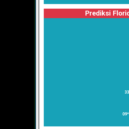
Prediksi Flor
3
09