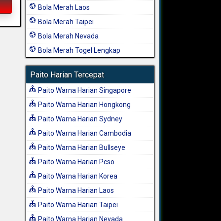
Bola Merah Laos
Bola Merah Taipei
Bola Merah Nevada
Bola Merah Togel Lengkap
Paito Harian Tercepat
Paito Warna Harian Singapore
Paito Warna Harian Hongkong
Paito Warna Harian Sydney
Paito Warna Harian Cambodia
Paito Warna Harian Bullseye
Paito Warna Harian Pcso
Paito Warna Harian Korea
Paito Warna Harian Laos
Paito Warna Harian Taipei
Paito Warna Harian Nevada