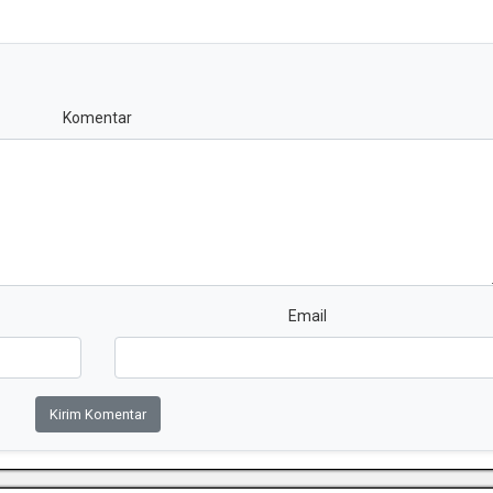
Komentar
Email
Kirim Komentar