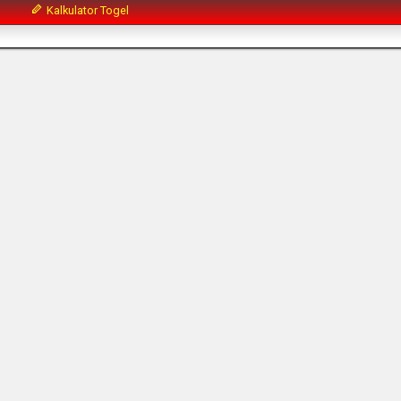
Kalkulator Togel