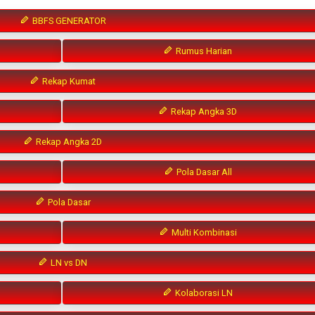
BBFS GENERATOR
Rumus Harian
Rekap Kumat
Rekap Angka 3D
Rekap Angka 2D
Pola Dasar All
Pola Dasar
Multi Kombinasi
LN vs DN
Kolaborasi LN