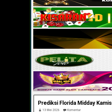
Prediksi Florida Midday Kami
13 Mei 2026
Komentar