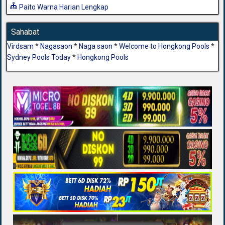
Paito Warna Harian Lengkap
Sahabat
Virdsam
*
Nagasaon
*
Naga saon
*
Welcome to Hongkong Pools
*
Sydney Pools Today
*
Hongkong Pools