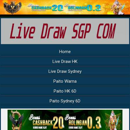
Home
Live Draw HK
Live Draw Sydney
Paito Warna
Paito HK 6D
Paito Sydney 6D