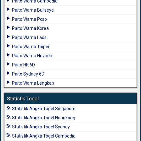
Paito Warna Cambodia
Paito Warna Bullseye
Paito Warna Pcso
Paito Warna Korea
Paito Warna Laos
Paito Warna Taipei
Paito Warna Nevada
Paito HK 6D
Paito Sydney 6D
Paito Warna Lengkap
Statistik Togel
Statistik Angka Togel Singapore
Statistik Angka Togel Hongkong
Statistik Angka Togel Sydney
Statistik Angka Togel Cambodia