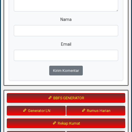
Nama
Email
Kirim Komentar
BBFS GENERATOR
Generator LN
Rumus Harian
Rekap Kumat