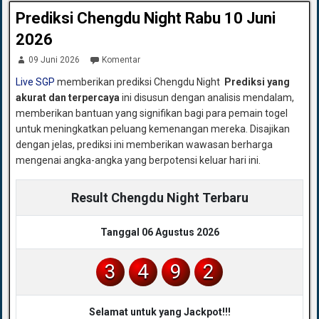
Prediksi Chengdu Night Rabu 10 Juni
2026
09 Juni 2026
Komentar
Live SGP
memberikan prediksi Chengdu Night
Prediksi yang
akurat dan terpercaya
ini disusun dengan analisis mendalam,
memberikan bantuan yang signifikan bagi para pemain togel
untuk meningkatkan peluang kemenangan mereka. Disajikan
dengan jelas, prediksi ini memberikan wawasan berharga
mengenai angka-angka yang berpotensi keluar hari ini.
Result Chengdu Night Terbaru
Tanggal 06 Agustus 2026
3
4
9
2
Selamat untuk yang Jackpot!!!