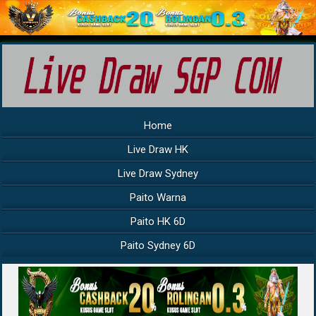
Home
Live Draw HK
Live Draw Sydney
Paito Warna
Paito HK 6D
Paito Sydney 6D