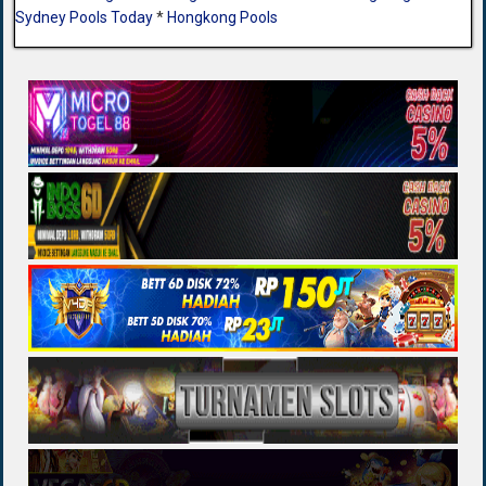
Sydney Pools Today
*
Hongkong Pools