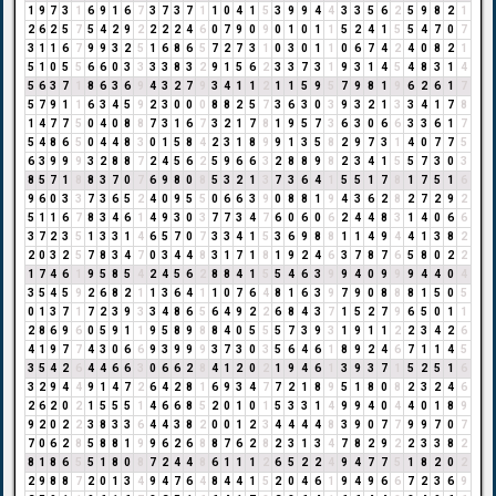
1
9
7
3
1
6
9
1
6
7
3
7
3
7
1
1
0
4
1
5
3
9
9
4
4
3
3
5
6
2
5
9
8
2
1
2
6
2
5
7
5
4
2
9
2
2
2
2
4
6
0
7
9
0
9
0
1
0
1
1
5
2
4
1
5
5
4
7
0
7
3
1
1
6
7
9
9
3
2
5
1
6
8
6
5
7
2
7
3
1
0
3
0
1
1
0
6
7
4
2
4
0
8
2
1
5
1
0
5
5
6
6
0
3
3
3
3
8
3
2
9
1
5
6
2
3
3
7
3
1
9
3
1
4
5
4
8
3
1
4
5
6
3
7
1
8
6
3
6
9
4
3
2
7
9
3
4
1
1
2
1
1
5
9
5
7
9
8
1
9
6
2
6
1
7
5
7
9
1
1
6
3
4
5
9
2
3
0
0
0
8
8
2
5
7
3
6
3
0
3
9
3
2
1
3
3
4
1
7
8
1
4
7
7
5
0
4
0
8
8
7
3
1
6
7
3
2
1
7
8
1
9
5
7
3
6
3
0
6
6
3
3
6
1
7
5
4
8
6
5
0
4
4
8
3
0
1
5
8
4
2
3
1
8
9
9
1
3
5
8
2
9
7
3
1
4
0
7
7
5
6
3
9
9
9
3
2
8
8
7
2
4
5
6
2
5
9
6
6
3
2
8
8
9
8
2
3
4
1
5
5
7
3
0
3
8
5
7
1
8
8
3
7
0
7
6
9
8
0
8
5
3
2
1
3
7
3
6
4
1
5
5
1
7
8
1
7
5
1
6
9
6
0
3
3
7
3
6
5
2
4
0
9
5
5
0
6
6
3
9
0
8
8
1
9
4
3
6
2
8
2
7
2
9
2
5
1
1
6
7
8
3
4
6
1
4
9
3
0
3
7
7
3
4
7
6
0
6
0
6
2
4
4
8
3
1
4
0
6
6
3
7
2
3
5
1
3
3
1
4
6
5
7
0
7
3
3
4
1
5
3
6
9
8
8
1
1
4
9
4
4
1
3
8
2
2
0
3
2
5
7
8
3
4
7
0
3
4
4
8
3
1
7
1
8
1
9
2
4
6
3
7
8
7
6
5
8
0
2
2
1
7
4
6
1
9
5
8
5
4
2
4
5
6
2
8
8
4
1
5
5
4
6
3
9
9
4
0
9
9
9
4
4
0
4
3
5
4
5
9
2
6
8
2
1
1
3
6
4
1
1
0
7
6
4
8
1
6
3
9
7
9
0
8
8
8
1
5
0
5
0
1
3
7
1
7
2
3
9
3
3
4
8
6
5
6
4
9
2
2
6
8
4
3
7
1
5
2
7
9
6
5
0
1
1
2
8
6
9
6
0
5
9
1
1
9
5
8
9
8
8
4
0
5
5
5
7
3
9
3
1
9
1
1
2
2
3
4
2
6
4
1
9
7
7
4
3
0
6
6
9
3
9
9
9
3
7
3
0
3
5
6
4
6
1
8
9
2
4
6
7
1
1
4
5
3
5
4
2
6
4
4
6
6
3
0
6
6
2
8
4
1
2
0
2
1
9
4
6
1
3
9
3
7
1
5
2
5
1
6
3
2
9
4
4
9
1
4
7
2
6
4
2
8
1
6
9
3
4
7
7
2
1
8
9
5
1
8
0
8
2
3
2
4
6
2
6
2
0
2
1
5
5
5
1
4
6
6
8
5
2
0
1
0
1
5
3
3
1
4
9
9
4
0
4
4
0
1
8
9
9
2
0
2
2
3
8
3
3
6
4
4
3
8
2
0
0
1
2
3
4
4
4
4
8
3
9
0
7
7
9
9
7
0
7
7
0
6
2
8
5
8
8
1
9
9
6
2
6
8
8
7
6
2
8
2
3
1
3
4
7
8
2
9
2
2
3
3
8
2
8
1
8
6
5
5
1
8
0
8
7
2
4
4
8
6
1
1
1
2
6
5
2
2
4
9
4
7
7
5
1
8
2
0
2
2
9
8
8
7
2
0
1
3
4
9
4
7
6
4
8
4
4
1
5
2
0
4
6
1
9
4
9
6
6
7
2
3
6
9