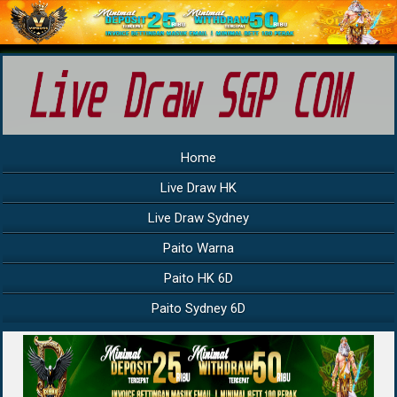
Home
Live Draw HK
Live Draw Sydney
Paito Warna
Paito HK 6D
Paito Sydney 6D