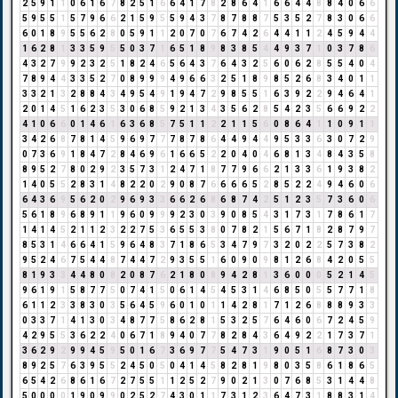
2
5
9
1
1
0
6
1
6
7
8
2
5
1
6
6
4
1
7
8
2
8
6
4
1
6
6
4
4
8
8
4
0
6
6
5
9
5
5
1
5
7
9
6
6
2
1
5
9
5
5
9
4
3
7
8
7
8
8
7
5
3
5
2
7
8
3
0
6
6
6
0
1
8
9
5
5
6
2
8
0
5
9
1
1
2
0
7
0
7
6
7
4
2
6
4
4
1
1
2
4
5
9
4
4
1
6
2
8
1
3
3
5
9
5
5
0
3
7
1
6
5
1
8
9
8
3
8
5
4
4
9
3
7
1
0
3
7
8
6
4
3
2
7
9
9
2
3
2
5
1
8
2
4
6
5
6
4
3
7
6
4
3
2
5
6
0
6
2
8
5
5
4
0
4
7
8
9
4
4
3
3
5
2
7
0
8
9
9
9
4
9
6
6
3
2
5
1
8
9
8
5
2
6
8
3
4
0
1
1
3
3
2
1
3
2
8
8
4
3
4
9
5
4
9
1
9
4
7
2
9
8
5
5
1
6
3
9
2
2
9
4
6
4
1
2
0
1
4
5
1
6
2
3
5
3
0
6
8
5
9
2
1
3
4
3
5
6
2
8
5
4
2
3
5
6
6
9
2
2
4
1
0
6
6
0
1
4
6
1
6
3
6
8
5
7
5
1
1
2
2
1
1
5
6
0
8
6
4
1
1
0
9
1
1
3
4
2
6
8
7
8
1
4
5
9
6
9
7
7
7
8
7
8
6
4
4
9
4
4
9
5
3
3
6
3
0
7
2
9
0
7
3
6
9
1
8
4
7
2
8
4
6
9
6
1
6
6
5
2
2
0
4
0
4
6
8
1
3
4
8
4
3
5
8
8
9
5
2
7
8
0
2
9
2
3
5
7
3
1
2
4
7
1
8
7
7
9
6
6
2
1
3
3
6
1
9
3
8
2
1
4
0
5
5
2
8
3
1
4
8
2
2
0
2
9
0
8
7
6
6
6
6
5
2
8
5
2
2
4
9
4
6
0
6
6
4
3
6
9
5
6
2
0
2
9
6
9
3
3
6
6
2
6
8
6
8
7
4
2
5
1
2
3
5
7
3
6
0
6
5
6
1
8
9
6
8
9
1
1
9
6
0
9
9
9
2
3
0
3
9
0
8
5
4
3
1
7
3
1
7
8
6
1
7
1
4
1
4
5
2
1
1
2
3
2
2
7
5
3
6
5
5
3
8
0
7
8
2
1
5
6
7
1
8
2
8
7
9
7
8
5
3
1
4
6
6
4
1
5
9
6
4
8
3
7
1
8
6
5
3
4
7
9
7
3
2
0
2
2
5
7
3
8
2
9
5
2
4
6
7
5
4
4
8
7
4
4
7
2
9
3
5
5
1
6
0
9
0
9
8
1
2
6
8
4
2
0
5
5
8
1
9
3
3
4
4
8
0
8
2
0
8
7
6
2
1
8
0
8
9
4
2
8
1
3
6
0
0
0
5
2
1
4
5
9
6
1
9
1
5
8
7
7
5
0
7
4
1
5
0
6
1
4
5
4
5
3
1
4
6
8
5
0
5
5
7
7
1
8
6
1
1
2
3
3
8
3
0
3
5
6
4
5
9
6
0
1
0
1
1
4
2
8
1
7
1
2
6
8
8
8
9
3
3
0
3
3
7
1
4
1
3
0
3
4
8
7
7
5
8
6
2
8
1
5
3
2
5
7
6
4
6
0
6
7
2
4
5
9
4
2
9
5
5
3
6
2
2
4
0
6
7
1
8
9
4
0
7
7
8
2
8
4
3
6
4
9
2
2
1
7
3
7
1
3
6
2
9
2
9
9
4
5
9
5
0
1
6
7
3
6
9
7
7
5
4
7
3
1
9
0
5
1
6
8
7
3
0
3
8
9
2
5
7
6
3
9
5
5
2
4
5
0
5
0
4
1
4
5
8
2
8
1
9
8
0
3
5
8
6
1
8
6
5
6
5
4
2
6
8
6
1
6
7
2
7
5
5
1
1
2
5
2
7
9
0
2
1
3
0
7
6
8
5
3
1
4
4
8
5
0
0
0
0
1
9
0
9
9
0
2
5
2
7
4
3
0
1
1
7
3
1
2
3
6
4
7
3
1
8
8
3
1
4