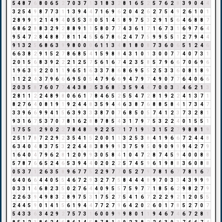
5
4
8
7
6
8
0
6
5
2
7
0
3
7
1
3
1
8
3
2
8
1
6
5
2
5
7
6
2
8
3
9
0
4
4
3
2
5
4
9
8
7
7
3
1
1
3
9
4
4
7
1
6
9
6
2
0
4
2
6
2
7
5
4
9
2
6
1
0
1
2
8
9
9
9
2
1
4
9
4
0
5
5
3
8
0
5
1
4
5
8
9
7
5
3
2
9
1
5
6
4
6
8
8
7
6
8
6
2
8
8
3
2
9
2
8
8
9
1
1
5
8
0
7
7
4
3
6
1
7
1
6
7
3
1
6
9
7
6
4
9
5
4
7
2
8
4
8
8
7
8
1
1
4
5
5
6
7
8
6
2
4
7
7
5
9
9
5
5
1
2
7
9
4
4
9
1
3
2
5
6
8
6
3
9
9
8
0
0
0
6
1
1
3
4
8
1
8
0
8
7
3
6
0
6
5
1
2
4
6
6
6
3
8
2
9
1
5
2
7
8
6
8
5
4
1
5
9
8
8
4
3
1
0
1
3
0
0
7
7
4
0
7
3
1
2
0
1
5
6
8
3
9
2
2
2
1
2
5
7
5
6
1
6
7
4
2
3
5
8
5
7
9
6
6
7
0
6
9
6
1
9
6
3
9
2
2
0
1
1
9
6
5
1
6
3
3
7
8
6
8
6
9
5
5
2
5
3
3
6
0
8
1
8
9
1
1
2
2
4
3
7
9
6
6
6
9
5
0
5
4
7
9
6
6
9
4
7
9
7
4
9
0
7
7
6
4
0
6
6
2
0
3
5
8
7
6
0
7
7
4
4
3
8
2
5
3
6
8
5
3
5
9
4
4
7
0
0
3
3
4
6
2
1
3
2
8
1
1
2
2
4
8
9
8
0
6
6
1
7
8
4
6
5
2
5
5
4
7
2
8
1
9
2
2
4
1
3
7
1
8
2
7
6
4
0
8
1
9
1
9
2
4
4
8
3
5
9
4
4
6
3
8
7
6
8
8
5
8
4
1
7
3
4
7
3
3
9
6
6
9
9
4
1
5
6
3
9
3
3
3
8
7
0
7
6
8
5
0
5
7
4
1
2
3
7
3
2
8
1
9
3
1
6
7
5
3
7
0
7
8
1
6
2
8
8
7
8
5
4
3
1
7
9
7
5
3
2
2
4
0
1
5
5
1
1
7
5
5
1
2
9
0
2
2
7
8
4
8
3
9
2
2
5
7
1
7
1
9
1
3
1
5
2
7
9
8
8
1
9
2
5
1
7
8
7
2
2
9
2
3
5
4
1
5
2
0
0
1
1
3
2
5
3
8
4
1
9
6
6
7
2
4
4
8
6
3
4
0
4
8
3
7
5
3
2
2
4
4
8
3
8
9
9
9
3
7
5
9
5
0
9
0
9
9
9
4
2
7
9
1
6
4
0
4
7
9
6
2
8
1
2
0
9
9
3
0
5
8
4
1
0
4
7
2
8
7
4
5
9
4
0
0
8
8
5
7
8
7
6
6
5
2
4
6
5
3
9
4
4
0
2
0
2
2
5
7
4
5
9
6
1
9
8
8
3
6
0
8
8
0
5
3
7
1
2
6
3
5
8
9
6
7
7
5
2
2
9
7
7
0
5
2
7
9
7
8
1
6
7
7
8
1
6
7
6
4
0
6
6
4
4
0
5
5
4
6
7
2
9
3
2
7
7
5
8
4
4
4
8
9
7
0
3
3
4
3
9
9
9
0
3
3
1
4
6
8
2
3
5
0
2
7
6
4
4
0
9
5
5
7
5
9
7
7
1
8
5
6
2
9
8
2
7
9
2
2
6
3
9
4
9
8
3
2
8
9
7
5
3
1
7
5
2
7
5
4
1
6
7
2
2
2
9
2
1
2
0
5
5
2
4
4
5
9
0
1
4
1
5
6
1
9
4
4
7
7
2
7
9
6
4
2
0
2
6
0
1
7
8
5
2
7
0
7
5
4
3
3
6
3
4
2
9
2
7
5
7
3
1
6
0
0
9
9
9
8
0
1
1
9
4
6
7
4
6
7
2
8
1