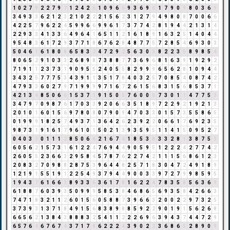
1
0
2
7
9
2
2
7
9
7
1
2
4
2
6
1
0
9
6
6
9
3
6
9
6
1
7
9
0
9
8
0
3
6
9
3
4
9
3
3
6
2
1
2
3
2
1
0
2
2
2
1
5
6
2
3
1
2
7
9
4
9
8
0
8
7
0
0
6
6
4
2
2
5
7
9
6
2
2
4
5
9
9
6
6
9
9
6
1
7
3
7
7
4
2
8
1
9
4
4
2
1
3
1
4
2
2
9
3
3
4
1
3
3
6
4
9
6
4
1
6
5
1
1
2
1
6
1
8
9
1
6
3
2
5
1
4
0
4
4
9
5
4
8
3
6
1
7
2
9
3
7
7
1
8
6
7
6
2
8
4
8
7
7
5
7
2
8
5
4
6
9
3
0
3
5
0
4
6
1
6
1
8
0
8
6
5
8
3
2
4
7
2
9
2
5
6
3
0
3
8
2
2
3
5
8
9
8
5
4
8
0
6
5
2
9
1
0
3
3
2
6
8
9
8
7
3
8
8
7
7
3
6
9
6
8
1
6
3
9
1
9
2
9
2
7
1
9
1
1
2
3
7
3
1
9
0
9
5
5
2
4
0
5
5
8
2
9
9
9
6
5
6
2
8
1
0
9
4
4
3
4
3
2
5
7
7
7
5
3
4
3
9
1
1
3
5
1
7
8
4
0
3
2
5
7
0
8
5
4
0
8
7
4
2
4
7
9
3
3
6
0
2
7
9
7
1
9
9
9
9
7
1
6
7
2
6
1
5
6
8
3
1
5
6
8
5
3
7
1
4
2
1
3
4
8
5
0
6
6
1
5
3
7
1
9
1
5
0
5
7
6
0
0
0
7
3
0
1
1
4
7
7
5
3
3
4
7
9
7
0
9
8
7
6
1
7
0
3
3
9
2
0
6
6
3
5
1
8
9
7
2
2
9
2
1
9
2
1
3
2
0
1
0
1
6
0
1
5
6
9
7
8
0
8
0
7
9
0
9
4
7
0
3
3
0
1
5
7
3
5
5
8
6
5
0
1
9
9
9
1
8
2
5
7
4
9
3
7
1
3
6
4
2
6
2
3
9
2
2
0
6
6
1
7
6
9
2
3
5
9
8
7
3
1
9
1
6
1
7
9
6
1
0
1
5
0
2
1
3
9
3
5
9
5
1
1
4
1
5
0
9
5
2
7
0
4
0
3
3
0
1
1
1
2
8
5
0
6
6
2
1
6
7
4
1
8
5
3
8
3
3
2
8
1
3
8
7
5
3
6
0
5
6
2
1
5
7
3
1
6
1
2
2
4
7
6
9
4
4
9
0
5
9
5
1
2
2
2
4
2
7
7
4
2
2
6
0
5
5
2
3
6
6
3
2
9
5
8
4
5
7
8
7
6
2
2
7
4
2
1
1
1
5
6
8
6
1
2
3
2
0
8
3
2
7
0
9
8
8
2
8
7
5
3
9
6
4
4
8
2
5
7
1
8
3
0
4
7
2
4
9
1
8
9
1
2
1
9
1
5
5
1
9
1
2
2
5
4
9
3
7
9
4
4
9
0
0
3
3
9
7
2
7
9
9
8
5
9
5
1
9
4
3
7
6
1
6
6
3
8
9
3
3
6
3
6
1
7
8
1
6
2
2
4
7
8
3
5
8
5
6
3
6
9
6
1
8
8
7
6
0
3
9
3
5
0
9
9
9
5
8
5
3
8
4
6
8
6
5
6
9
3
5
8
4
2
6
6
3
7
4
7
1
8
3
2
1
1
2
6
0
1
5
6
0
5
8
8
7
3
9
6
6
3
2
0
0
2
2
9
7
3
2
5
3
7
3
9
3
1
3
7
1
8
4
9
1
5
6
8
3
8
9
8
8
5
9
2
2
9
0
1
9
1
5
6
2
6
8
6
6
5
6
2
1
3
8
4
3
8
8
8
3
2
5
4
1
1
2
2
2
6
9
6
3
9
4
3
7
4
4
7
2
9
6
5
7
6
4
6
7
6
7
4
3
7
1
7
8
6
2
2
2
4
3
9
0
2
2
3
6
8
6
5
2
8
9
0
9