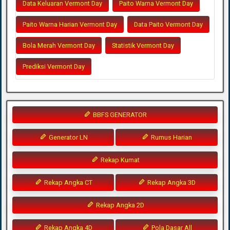
Data Keluaran Vermont Day
Paito Warna Vermont Day
Paito Warna Harian Vermont Day
Data Paito Vermont Day
Bola Merah Vermont Day
Statistik Vermont Day
Prediksi Vermont Day
BBFS GENERATOR
Generator LN
Rumus Harian
Rekap Kumat
Rekap Angka CT
Rekap Angka 3D
Rekap Angka 2D
Rekap Angka 4D
Pola Dasar All