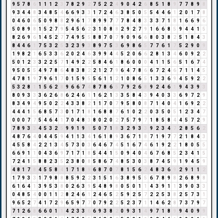
9
5
7
8
6
1
1
1
2
3
7
8
2
9
2
7
5
2
2
4
9
0
4
2
6
8
5
1
8
9
7
7
8
9
8
9
3
4
4
8
3
4
8
5
4
6
6
9
3
3
1
7
2
4
6
3
8
5
0
5
5
4
4
6
1
2
0
1
7
8
0
4
6
0
6
5
0
9
8
8
2
9
6
1
7
8
9
9
7
7
7
8
4
8
3
3
3
7
1
8
1
6
6
9
6
5
0
8
9
8
1
5
2
7
9
5
4
5
6
2
3
1
0
8
8
2
9
2
7
9
1
6
6
8
5
9
4
4
1
5
8
2
6
9
6
1
4
5
2
7
7
4
9
5
5
8
8
7
0
7
9
0
9
6
6
8
0
3
8
2
5
1
8
4
3
8
4
4
6
1
7
5
3
2
5
3
2
3
9
3
8
9
7
5
3
6
9
8
6
5
7
7
6
1
7
5
2
9
0
9
1
9
8
2
1
6
5
3
3
6
2
0
2
4
6
3
9
9
4
4
5
2
0
6
6
2
8
1
3
4
6
0
9
2
2
5
0
1
2
3
3
2
2
5
7
1
4
9
2
2
5
8
4
6
1
8
6
0
0
0
4
1
1
5
6
5
1
6
7
4
9
5
0
5
5
4
9
7
8
6
4
8
3
8
2
2
1
2
7
9
6
4
7
8
6
6
7
2
4
6
7
1
1
4
5
4
7
8
1
9
7
9
6
1
7
0
1
5
9
5
5
6
1
1
2
1
0
8
6
5
1
3
3
6
9
4
5
9
2
2
5
3
2
8
1
1
5
6
2
8
9
6
6
7
4
8
7
8
6
5
7
9
2
6
8
9
2
4
6
1
9
4
3
9
3
8
0
9
3
3
3
6
2
6
8
6
2
4
6
1
1
6
2
1
3
3
5
8
4
3
9
4
0
3
3
6
9
7
2
9
8
3
4
9
4
9
5
0
2
2
4
3
3
8
2
1
1
7
0
7
9
5
8
0
8
7
1
4
0
4
1
6
9
2
2
4
4
4
1
5
6
8
5
7
3
0
1
7
1
8
1
6
8
8
7
6
1
0
2
2
0
3
5
0
5
1
2
3
4
7
0
0
0
7
7
5
4
6
4
1
7
0
4
8
3
8
0
2
0
2
7
5
7
9
7
1
8
5
8
4
4
5
7
2
9
7
8
9
3
3
4
5
3
2
5
9
9
1
9
1
5
0
7
1
8
3
2
9
3
3
9
2
3
4
7
2
8
5
6
2
4
8
7
6
4
0
4
4
5
9
4
1
1
3
4
1
6
1
8
9
3
6
7
1
8
7
1
9
7
7
2
1
8
4
3
4
5
5
8
4
2
2
1
3
4
5
7
3
0
3
6
4
6
7
4
5
1
6
7
4
6
1
9
2
2
1
8
0
5
5
6
6
9
1
1
0
4
3
6
9
7
1
7
1
8
5
4
4
1
5
0
9
4
0
4
6
7
6
8
5
2
3
4
1
5
7
2
4
1
5
8
8
2
3
5
2
3
8
0
8
5
8
6
7
4
8
5
3
0
3
8
7
4
5
9
1
9
4
5
9
4
8
1
7
8
4
5
5
8
4
1
7
1
8
9
6
8
7
0
7
8
1
5
6
2
4
8
3
6
9
2
9
1
1
2
1
7
9
3
3
1
7
9
8
8
8
5
9
2
2
3
1
5
1
6
3
8
9
5
5
6
7
8
9
8
2
6
8
9
8
6
1
6
4
1
3
9
5
3
8
0
2
6
3
9
5
4
8
9
8
0
5
0
1
1
4
3
9
1
1
3
9
0
3
3
0
4
8
5
4
0
0
1
1
2
8
2
4
6
1
2
4
6
5
2
5
9
2
5
7
2
2
5
3
8
2
5
7
3
1
9
6
5
2
7
4
1
7
2
9
6
5
9
7
7
0
7
9
2
2
5
2
3
7
1
1
4
6
2
8
7
3
7
9
7
7
1
2
6
8
6
6
0
1
1
4
2
3
3
6
6
9
3
8
2
0
9
3
1
4
9
7
1
8
9
9
4
0
9
9