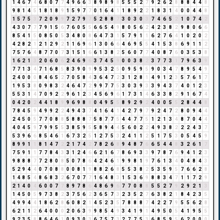
1
4
6
7
4
6
8
0
7
7
4
9
6
6
3
8
9
8
9
8
5
5
5
2
7
9
2
6
2
8
8
8
4
4
8
9
8
1
4
5
1
8
1
8
9
1
5
9
7
7
0
1
6
4
1
1
8
9
2
2
1
8
3
1
4
0
0
4
4
8
1
5
7
5
3
7
2
0
9
9
7
2
7
9
7
5
2
8
8
7
3
0
3
0
3
7
4
6
5
2
1
0
7
4
2
4
3
0
7
7
7
9
1
5
6
7
6
0
5
5
6
6
5
4
9
8
0
5
6
2
4
2
3
8
2
9
8
0
6
6
8
5
4
1
5
0
8
5
0
5
3
4
8
0
8
6
4
7
3
1
5
7
9
1
1
6
2
7
6
4
1
0
2
0
2
4
2
8
2
1
2
1
2
9
2
1
1
6
9
6
1
3
0
6
6
4
6
9
5
5
4
1
5
3
8
6
9
1
1
2
7
5
7
6
4
8
7
7
0
7
3
1
5
1
6
6
1
3
8
2
5
6
0
7
7
4
0
8
7
6
0
3
5
3
8
1
6
2
1
3
2
0
6
0
6
2
4
6
9
6
3
7
4
5
9
0
0
3
8
2
3
7
7
3
1
7
9
6
3
9
7
7
1
3
4
7
1
6
8
5
8
3
9
0
9
9
5
3
2
5
0
9
5
9
5
9
0
3
4
7
8
9
5
4
9
2
4
0
0
0
8
4
6
5
2
7
0
5
8
4
3
6
4
7
2
3
1
2
8
1
4
9
1
2
3
5
7
6
1
7
1
9
5
3
8
0
9
8
3
2
4
6
4
7
2
9
9
7
7
5
3
0
3
9
3
3
9
4
3
7
4
0
1
2
3
5
5
3
1
4
7
0
9
2
2
9
6
1
2
3
4
5
6
9
6
1
7
3
1
4
6
3
3
8
2
9
1
6
7
4
0
4
2
0
2
4
4
1
8
9
9
6
9
8
8
0
4
9
5
5
8
9
2
9
2
4
0
0
5
5
2
8
4
4
8
7
8
4
5
9
4
9
9
2
2
4
9
4
3
7
4
1
6
4
1
4
2
7
9
7
9
2
4
7
2
8
0
9
4
4
2
4
5
0
5
7
7
0
8
8
5
8
8
8
7
5
8
7
7
5
4
4
7
7
5
1
2
1
3
4
8
7
0
4
4
4
0
4
5
9
7
9
9
5
5
3
8
5
9
5
5
8
9
4
4
5
6
0
2
2
4
9
3
8
2
2
2
4
3
7
5
3
9
6
6
8
5
4
6
1
6
7
3
2
5
1
2
7
5
3
2
4
1
1
2
5
1
7
5
3
0
5
4
5
9
8
9
9
1
1
8
1
4
7
2
2
1
7
4
2
7
8
2
6
8
9
4
8
7
6
6
5
4
4
8
3
2
6
1
7
7
5
9
1
1
7
7
8
4
3
3
1
2
4
6
6
2
1
6
7
8
6
9
3
3
9
7
8
7
6
9
4
1
2
3
9
8
8
8
7
7
2
8
0
8
5
0
7
8
6
4
2
4
6
1
9
9
8
1
9
7
6
1
3
4
0
4
8
4
3
5
2
9
4
4
0
7
0
8
8
0
0
8
1
9
8
8
2
6
8
5
5
3
8
2
5
3
5
9
5
7
6
6
2
8
1
4
8
5
4
8
6
8
3
2
6
7
0
7
7
1
6
4
8
3
1
5
3
6
9
8
8
3
4
7
1
1
7
2
9
2
1
4
0
4
6
0
0
7
7
8
9
7
8
6
4
8
6
9
6
7
7
0
8
8
5
5
2
7
9
2
9
2
1
3
1
4
5
0
5
9
7
3
8
2
3
7
5
6
2
3
6
5
7
3
2
3
5
2
7
6
3
8
2
1
8
4
2
3
5
4
9
9
4
4
1
8
6
2
8
6
0
8
2
1
4
5
2
3
5
7
8
8
8
7
4
2
2
7
9
5
5
6
2
8
6
2
1
1
2
6
4
0
0
0
2
0
6
3
9
9
8
5
4
9
3
4
1
9
1
4
9
5
0
5
4
1
9
5
5
9
2
3
5
8
8
6
4
6
1
0
9
3
0
3
6
7
5
7
3
2
7
7
5
3
6
8
5
9
5
6
2
0
0
0