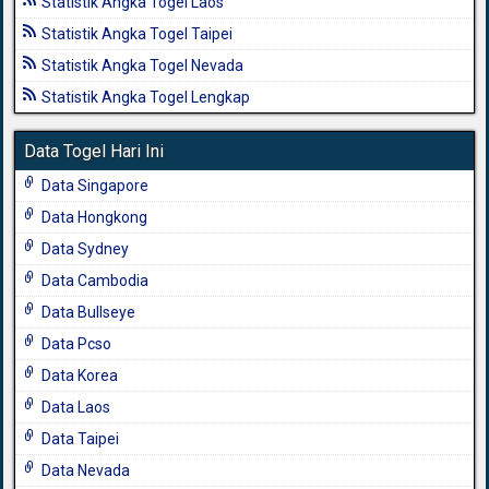
Statistik Angka Togel Laos
Statistik Angka Togel Taipei
Statistik Angka Togel Nevada
Statistik Angka Togel Lengkap
Data Togel Hari Ini
Data Singapore
Data Hongkong
Data Sydney
Data Cambodia
Data Bullseye
Data Pcso
Data Korea
Data Laos
Data Taipei
Data Nevada