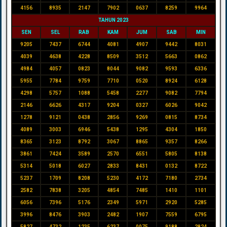
4156
8935
2147
7902
0637
8259
9964
TAHUN 2023
SEN
SEL
RAB
KAM
JUM
SAB
MIN
9205
7437
6744
4081
4907
9442
8031
4039
4638
4228
8509
3512
5663
0862
4984
4057
0823
8044
9082
9593
6336
5955
7784
9759
7710
0520
8924
6128
4298
5757
1088
5458
2277
9082
7794
2146
6626
4317
9204
0327
6026
9042
1278
9121
0438
2856
9269
0815
8734
4089
3003
6946
5438
1295
4304
1850
8365
3123
8792
3067
8865
9357
8266
3861
7424
3589
2570
6551
5805
8138
5314
5018
6027
2833
8431
0132
8722
5237
1709
8208
5230
4172
7180
2734
2582
7838
3205
4854
7485
1410
1101
6056
7396
5176
2349
5971
2920
5285
3996
8476
3903
2482
1907
7559
6795
5827
4732
1235
6237
0075
9188
2824