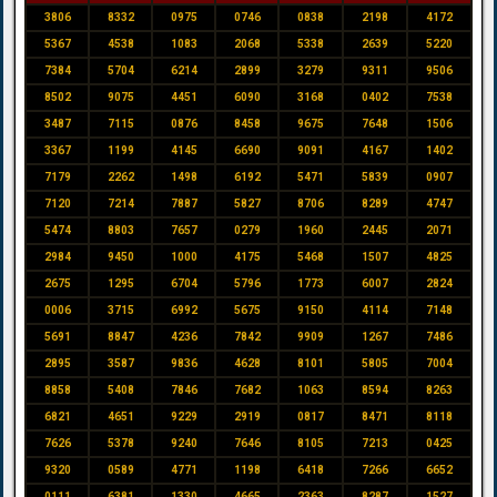
3806
8332
0975
0746
0838
2198
4172
5367
4538
1083
2068
5338
2639
5220
7384
5704
6214
2899
3279
9311
9506
8502
9075
4451
6090
3168
0402
7538
3487
7115
0876
8458
9675
7648
1506
3367
1199
4145
6690
9091
4167
1402
7179
2262
1498
6192
5471
5839
0907
7120
7214
7887
5827
8706
8289
4747
5474
8803
7657
0279
1960
2445
2071
2984
9450
1000
4175
5468
1507
4825
2675
1295
6704
5796
1773
6007
2824
0006
3715
6992
5675
9150
4114
7148
5691
8847
4236
7842
9909
1267
7486
2895
3587
9836
4628
8101
5805
7004
8858
5408
7846
7682
1063
8594
8263
6821
4651
9229
2919
0817
8471
8118
7626
5378
9240
7646
8105
7213
0425
9320
0589
4771
1198
6418
7266
6652
0111
6381
1330
4665
2363
8287
1527