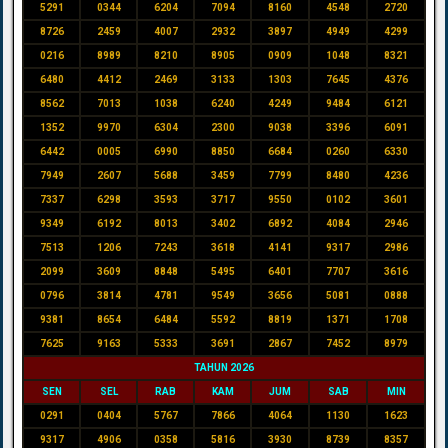
5291
0344
6204
7094
8160
4548
2720
8726
2459
4007
2932
3897
4949
4299
0216
8989
8210
8905
0909
1048
8321
6480
4412
2469
3133
1303
7645
4376
8562
7013
1038
6240
4249
9484
6121
1352
9970
6304
2300
9038
3396
6091
6442
0005
6990
8850
6684
0260
6330
7949
2607
5688
3459
7799
8480
4236
7337
6298
3593
3717
9550
0102
3601
9349
6192
8013
3402
6892
4084
2946
7513
1206
7243
3618
4141
9317
2986
2099
3609
8848
5495
6401
7707
3616
0796
3814
4781
9549
3656
5081
0888
9381
8654
6484
5592
8819
1371
1708
7625
9163
5333
3691
2867
7452
8979
TAHUN 2026
SEN
SEL
RAB
KAM
JUM
SAB
MIN
0291
0404
5767
7866
4064
1130
1623
9317
4906
0358
5816
3930
8739
8357