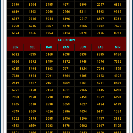
3190
8704
5785
4671
5899
2047
6831
6619
1303
0068
0466
5311
8593
9914
6987
0916
5044
6196
2217
6307
5031
0220
6745
0557
4878
3666
1902
7622
6374
8866
1954
9424
5878
7476
8781
TAHUN 2021
SEN
SEL
RAB
KAM
JUM
SAB
MIN
6382
4335
0168
9638
6839
9585
0150
6566
9592
8459
9172
1948
1076
7552
6015
5494
5103
7071
8824
7294
1575
7938
3874
7291
3664
6405
0173
4927
2419
3867
2151
4569
6761
4711
0499
6721
3420
7123
4611
2966
0145
6230
7053
2928
9798
1905
7458
8522
6273
9905
3610
8590
3659
4627
4124
6193
4749
8669
4626
3786
4034
6941
1354
9022
0974
3085
6736
1296
1437
3992
4593
6559
9083
8978
0682
0107
5125
9521
0156
8745
5522
0842
6628
9854