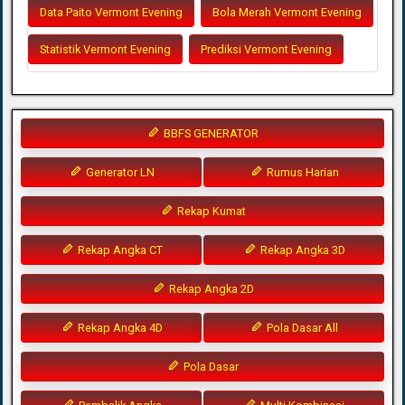
Data Paito Vermont Evening
Bola Merah Vermont Evening
Statistik Vermont Evening
Prediksi Vermont Evening
BBFS GENERATOR
Generator LN
Rumus Harian
Rekap Kumat
Rekap Angka CT
Rekap Angka 3D
Rekap Angka 2D
Rekap Angka 4D
Pola Dasar All
Pola Dasar