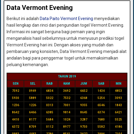
Data Vermont Evening
Berikut ini adalah
Data Paito Vermont Evening
menyediakan
hasil lengkap dan rinci dari pengundian togel Vermont Evening.
Informasi ini sangat berguna bagi pemain yang ingin
menganalisis hasil sebelumnya untuk menyusun prediksi togel
Vermont Evening hari ini. Dengan akses yang mudah dan
pembaruan yang konsisten, Data Vermont Evening menjadi alat
andalan bagi para penggemar togel untuk memaksimalkan
peluang kemenangan.
TAHUN 2019
SEN
SEL
RAB
KAM
JUM
SAB
MIN
7592
0949
6834
3692
6652
1434
4853
5930
5889
5022
7532
6368
5254
3093
1236
1226
0313
7001
9355
6546
1843
8642
6466
6385
9814
8645
6374
6421
4410
8177
5684
1024
3287
7680
5525
6372
8709
0112
8977
9750
5582
4186
0993
4493
2286
8541
3622
3996
7104