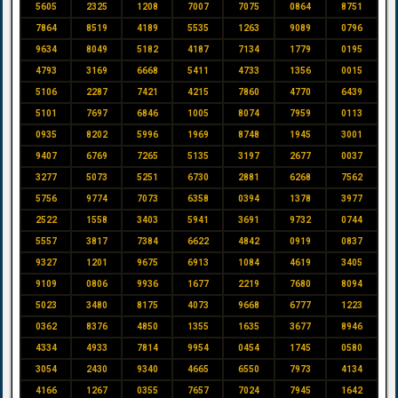
5605
2325
1208
7007
7075
0864
8751
7864
8519
4189
5535
1263
9089
0796
9634
8049
5182
4187
7134
1779
0195
4793
3169
6668
5411
4733
1356
0015
5106
2287
7421
4215
7860
4770
6439
5101
7697
6846
1005
8074
7959
0113
0935
8202
5996
1969
8748
1945
3001
9407
6769
7265
5135
3197
2677
0037
3277
5073
5251
6730
2881
6268
7562
5756
9774
7073
6358
0394
1378
3977
2522
1558
3403
5941
3691
9732
0744
5557
3817
7384
6622
4842
0919
0837
9327
1201
9675
6913
1084
4619
3405
9109
0806
9936
1677
2219
7680
8094
5023
3480
8175
4073
9668
6777
1223
0362
8376
4850
1355
1635
3677
8946
4334
4933
7814
9954
0454
1745
0580
3054
2430
9340
4665
6550
7973
4134
4166
1267
0355
7657
7024
7945
1642