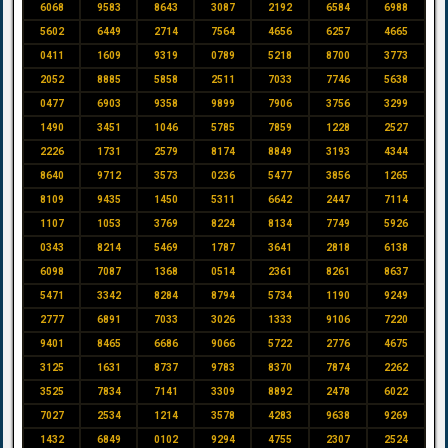
6068
9583
8643
3087
2192
6584
6988
5602
6449
2714
7564
4656
6257
4665
0411
1609
9319
0789
5218
8700
3773
2052
8885
5858
2511
7033
7746
5638
0477
6903
9358
9899
7906
3756
3299
1490
3451
1046
5785
7859
1228
2527
2226
1731
2579
8174
8849
3193
4344
8640
9712
3573
0236
5477
3856
1265
8109
9435
1450
5311
6642
2447
7114
1107
1053
3769
8224
8134
7749
5926
0343
8214
5469
1787
3641
2818
6138
6098
7087
1368
0514
2361
8261
8637
5471
3342
8284
8794
5734
1190
9249
2777
6891
7033
3026
1333
9106
7220
9401
8465
6686
9066
5722
2776
4675
3125
1631
8737
9783
8370
7874
2262
3525
7834
7141
3309
8892
2478
6022
7027
2534
1214
3578
4283
9638
9269
1432
6849
0102
9294
4755
2307
2524