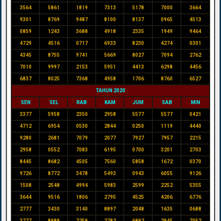
3564
5861
1819
7313
5178
7000
3664
9301
8769
9487
8100
8137
0965
4513
0859
1243
3688
4918
2335
1949
9464
4729
4516
0717
6933
8230
4274
0301
4345
8755
9741
5669
8027
7094
2762
7010
9997
2153
5951
4413
6298
4456
6837
8025
7368
4958
1706
8760
6527
TAHUN 2020
SEN
SEL
RAB
KAM
JUM
SAB
MIN
3377
5958
2350
2958
5577
5577
0421
4712
6954
0530
2844
0250
1119
4440
9280
2681
7079
2077
7927
7957
2215
2958
0552
7083
6195
0700
3201
2703
8445
8682
4505
7560
5858
1672
0370
9726
8772
3478
5493
0943
6055
9126
1508
2548
4994
5983
2599
2252
5355
3644
9516
1806
2795
4525
4206
6776
2777
3430
3140
8897
2048
1635
0688
3777
8989
7259
2782
6892
2945
7052