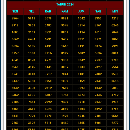
TAHUN 2024
SEN
SEL
RAB
KAM
JUM
SAB
MIN
7564
5911
3679
8981
1642
2350
4217
8919
3801
0483
9545
0814
5161
6246
1603
2109
3521
8809
9124
4613
7044
0662
6454
6731
9432
9321
3771
9063
3634
5935
4431
1616
9191
0874
2928
0157
1580
9916
8927
6002
6634
0081
4641
8578
4271
9330
9342
2237
9780
8568
4145
8445
3037
0933
7827
2564
3245
3018
5717
7041
1101
7382
9530
0437
5360
0958
2059
3159
7041
0656
8832
3358
2812
7619
5093
1842
2085
5362
6052
6307
1783
6073
7436
4752
9784
7484
2092
9409
3918
9037
4933
8865
3617
6224
3880
3404
3892
8783
6849
7729
1770
1924
4045
7401
0564
7760
3326
3418
8462
1365
8901
6277
5703
5830
8984
6994
5275
3094
3711