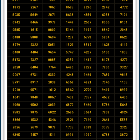
1872
2267
7063
0685
9296
2942
4772
5235
5649
2871
8693
4859
6058
7101
0942
0466
3979
1449
2607
8006
0131
0585
1615
0800
5144
9194
8847
2048
0488
5808
9694
1259
6773
5834
0620
8779
4322
5051
1329
8517
1623
4119
0400
4404
9654
5747
4207
5130
1035
5173
7327
0885
6059
1414
8178
4279
2028
6484
7764
6490
8222
7930
3327
0207
6731
6330
4248
9469
7639
9815
5791
0917
2838
6568
4821
7046
1135
9210
0571
1612
8362
2700
9419
8999
1641
9840
0067
7438
7357
4652
6450
4068
9502
3039
6870
5460
5736
5643
9582
9875
6022
2686
5684
7838
4924
8866
1532
4346
2321
7140
2641
5535
2026
2679
9879
1735
9083
3375
2325
6395
7457
1511
0991
1092
6788
3872