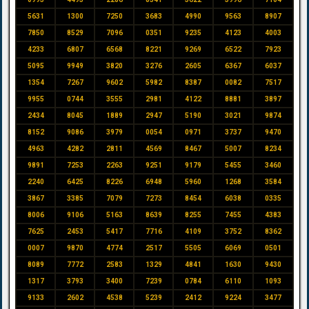
5631
1300
7250
3683
4990
9563
8907
7850
8529
7096
0351
9235
4123
4003
4233
6807
6568
8221
9269
6522
7923
5095
9949
3820
3276
2605
6367
6037
1354
7267
9602
5982
8387
0082
7517
9955
0744
3555
2981
4122
8881
3897
2434
8045
1889
2947
5190
3021
9874
8152
9086
3979
0054
0971
3737
9470
4963
4282
2811
4569
8467
5007
8234
9891
7253
2263
9251
9179
5455
3460
2240
6425
8226
6948
5960
1268
3584
3867
3385
7079
7273
8454
6038
0335
8006
9106
5163
8639
8255
7455
4383
7625
2453
5417
7716
4109
3752
8362
0007
9870
4774
2517
5505
6069
0501
8089
7772
2583
1329
4841
1630
9430
1317
3793
3400
7239
0784
6110
1093
9133
2602
4538
5239
2412
9224
3477