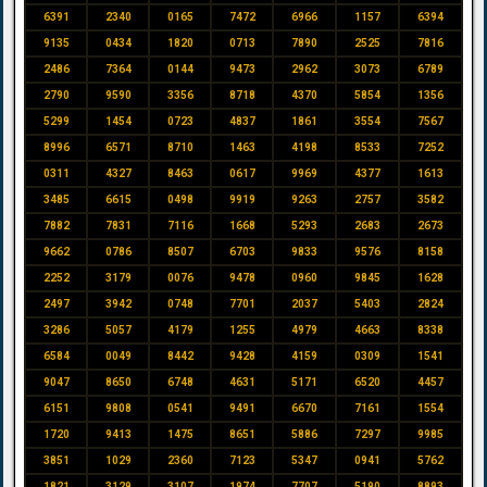
6391
2340
0165
7472
6966
1157
6394
9135
0434
1820
0713
7890
2525
7816
2486
7364
0144
9473
2962
3073
6789
2790
9590
3356
8718
4370
5854
1356
5299
1454
0723
4837
1861
3554
7567
8996
6571
8710
1463
4198
8533
7252
0311
4327
8463
0617
9969
4377
1613
3485
6615
0498
9919
9263
2757
3582
7882
7831
7116
1668
5293
2683
2673
9662
0786
8507
6703
9833
9576
8158
2252
3179
0076
9478
0960
9845
1628
2497
3942
0748
7701
2037
5403
2824
3286
5057
4179
1255
4979
4663
8338
6584
0049
8442
9428
4159
0309
1541
9047
8650
6748
4631
5171
6520
4457
6151
9808
0541
9491
6670
7161
1554
1720
9413
1475
8651
5886
7297
9985
3851
1029
2360
7123
5347
0941
5762
1821
3129
3107
1974
7707
5190
8893