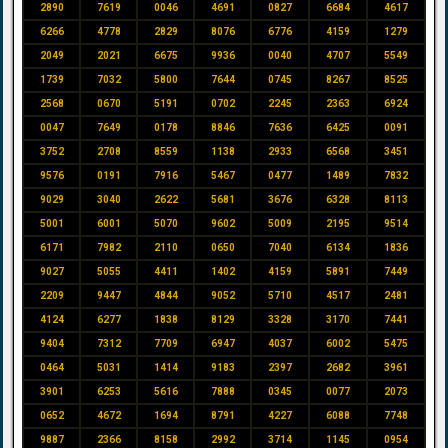
2890
7619
0046
4691
0827
6684
4617
6266
4778
2829
8076
6776
4159
1279
2049
2021
6675
9936
0040
4707
5549
1739
7032
5800
7644
0745
8267
8525
2568
0670
5191
0702
2245
2363
6924
0047
7649
0178
8846
7636
6425
0091
3752
2708
8559
1138
2933
6568
3451
9576
0191
7916
5467
0477
1489
7832
9029
3040
2622
5681
3676
6328
8113
5001
6001
5070
9602
5009
2195
9514
6171
7982
2110
0650
7040
6134
1836
9027
5055
4411
1402
4159
5891
7449
2209
9447
4844
9052
5710
4517
2481
4124
6277
1838
8129
3328
3170
7441
9404
7312
7709
6947
4037
6002
5475
0464
5031
1414
9183
2397
2682
3961
3901
6253
5616
7888
0345
0077
2073
0652
4672
1694
8791
4227
6088
7748
9887
2366
8158
2992
3714
1145
0954