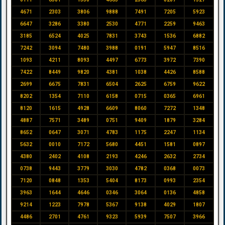
4671
2303
3806
9888
7491
7205
5923
6647
3286
3380
2530
4771
2259
9463
3185
6524
4025
7831
3743
1536
6882
7242
3094
7480
3988
0191
5947
8516
1093
4211
8093
4497
6773
3972
7390
7422
8449
9820
4381
1038
4426
8588
2699
6675
7831
6504
2625
6759
9622
8202
1354
7110
6158
0715
0365
6961
8120
1615
4928
6609
8060
7272
1348
4887
7571
3489
0751
9409
1879
3284
8652
0647
3071
4783
1175
2247
1134
5632
0010
7172
5680
4451
1581
0897
4380
2402
4108
2193
4246
2632
2734
0738
9443
3779
3030
4782
0368
0073
7120
0848
1353
5404
8173
0993
2354
3963
1644
4646
0346
3064
0136
4858
9214
1223
7978
5367
9138
4029
1807
4486
2701
4761
9323
5939
7507
3966