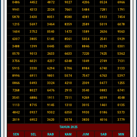
0486
4452
4872
9027
4206
0524
6966
9941
4313
2324
7661
5484
7281
1791
5870
3430
8051
8580
4381
5933
7454
1215
5697
3464
8359
2589
5019
6078
1604
3752
0540
1473
1589
2636
9563
6307
3805
5145
8561
5054
2541
5929
3488
1399
0445
6551
8846
3529
0301
0570
9013
2633
6633
7220
7425
5362
3756
6021
4237
6348
1049
2749
7131
5915
3330
6294
5706
8984
6740
3133
8996
6911
9801
5074
7547
6763
5397
0866
0493
3324
4210
2309
0477
1255
7268
8027
6476
2915
3540
0883
6741
3541
6886
1911
7311
9269
6599
4548
1113
8715
9145
1310
3015
1461
0135
4842
0937
9302
6350
9930
0186
5373
2019
6952
3620
3074
3830
4016
3779
TAHUN 2025
SEN
SEL
RAB
KAM
JUM
SAB
MIN