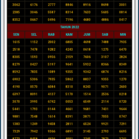
3062
6176
2777
8846
8916
8698
3001
2385
3046
5587
8314
7633
5605
0814
8352
0667
0496
7196
4680
4886
0417
TAHUN 2022
SEN
SEL
RAB
KAM
JUM
SAB
MIN
1615
1152
2002
6805
4698
7488
7935
2518
7478
9282
4243
0618
1275
6470
8305
1593
0956
2159
7606
3107
2824
8279
0427
5197
9641
5932
8366
8349
8592
7835
1089
9355
9342
6874
8216
6902
5306
7935
5862
8837
9355
1270
4190
0570
6084
8310
8243
9071
2600
6397
8091
4137
5170
1514
2536
0218
3070
3995
6742
0053
6549
2114
0720
5441
1793
0144
4661
9681
7431
9644
9881
7548
1614
8391
3871
7055
0747
1383
1249
9458
2811
6524
9921
7291
7329
7942
9366
6891
3145
2793
6695
8773
8458
4636
4001
2245
7873
3741