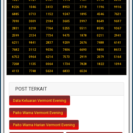
8226
1046
3413
8953
3718
1196
9916
6885
0713
1152
9247
1895
4546
7631
7090
3009
2184
3605
3997
8649
9697
2831
0218
7764
5255
5511
8595
9367
2599
2134
7734
9475
1878
0211
2941
6211
9841
2837
9209
2676
7488
6141
7682
3112
9036
7406
6690
9800
8613
6752
0964
6214
7573
2919
2079
5164
7268
1135
0064
1734
7828
1822
1094
4113
7748
5634
6833
6524
POST TERKAIT
Data Keluaran Vermont Evening
Paito Warna Vermont Evening
Paito Warna Harian Vermont Evening