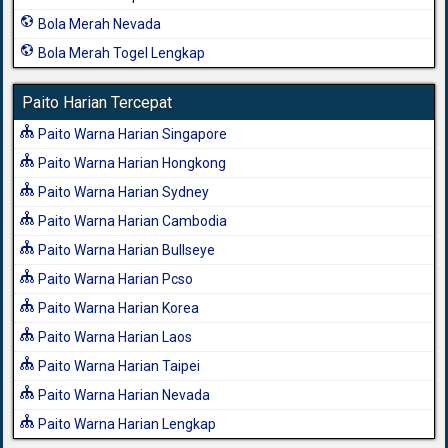
Bola Merah Nevada
Bola Merah Togel Lengkap
Paito Harian Tercepat
Paito Warna Harian Singapore
Paito Warna Harian Hongkong
Paito Warna Harian Sydney
Paito Warna Harian Cambodia
Paito Warna Harian Bullseye
Paito Warna Harian Pcso
Paito Warna Harian Korea
Paito Warna Harian Laos
Paito Warna Harian Taipei
Paito Warna Harian Nevada
Paito Warna Harian Lengkap