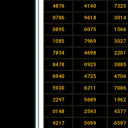
4876
4140
7325
0786
9618
3014
0895
0075
1566
1085
7969
3027
7834
4698
2201
8478
0925
3885
6940
4725
4706
5930
6211
7086
2297
5689
1962
0148
2593
4577
9217
5099
6597