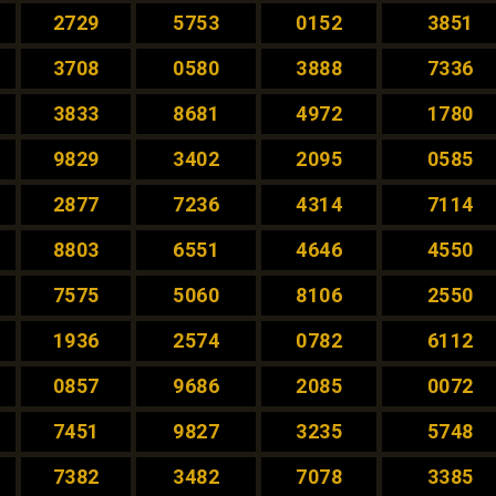
2729
5753
0152
3851
3708
0580
3888
7336
3833
8681
4972
1780
9829
3402
2095
0585
2877
7236
4314
7114
8803
6551
4646
4550
7575
5060
8106
2550
1936
2574
0782
6112
0857
9686
2085
0072
7451
9827
3235
5748
7382
3482
7078
3385