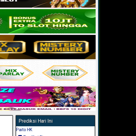
Prediksi Hari Ini
Paito HK