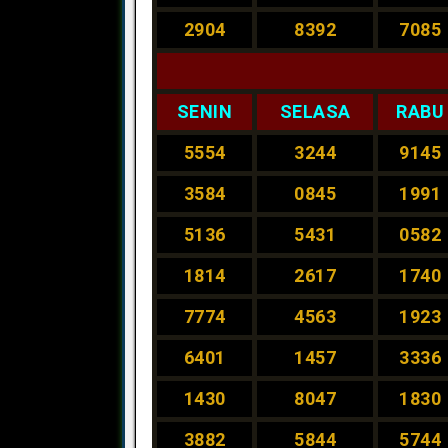
2904
8392
7085
SENIN
SELASA
RABU
5554
3244
9145
3584
0845
1991
5136
5431
0582
1814
2617
1740
7774
4563
1923
6401
1457
3336
1430
8047
1830
3882
5844
5744