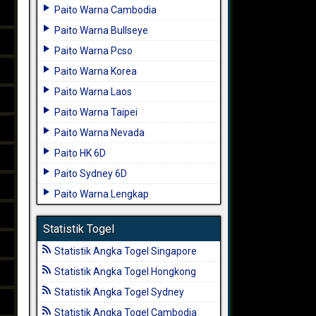
Paito Warna Cambodia
Paito Warna Bullseye
Paito Warna Pcso
Paito Warna Korea
Paito Warna Laos
Paito Warna Taipei
Paito Warna Nevada
Paito HK 6D
Paito Sydney 6D
Paito Warna Lengkap
Statistik Togel
Statistik Angka Togel Singapore
Statistik Angka Togel Hongkong
Statistik Angka Togel Sydney
Statistik Angka Togel Cambodia