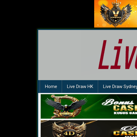
Home
Live Draw HK
Live Draw Sydne