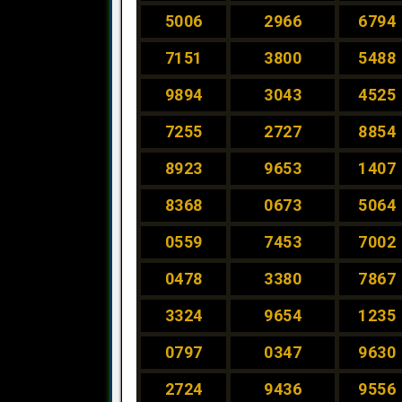
5006
2966
6794
7151
3800
5488
9894
3043
4525
7255
2727
8854
8923
9653
1407
8368
0673
5064
0559
7453
7002
0478
3380
7867
3324
9654
1235
0797
0347
9630
2724
9436
9556