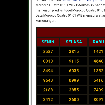
Berikut ini adalah
Data Paito Morocco Quatro 0
Morocco Quatro 01:01 WIB. Informasi ini sanga
menyusun prediksi togel Morocco Quatro 01:01
Data Morocco Quatro 01:01 WIB menjadi alat 
kemenangan.
SENIN
SELASA
RABU
8587
3815
1421
0013
9115
4640
8494
6033
1352
9640
0999
5416
2188
3855
7409
3412
2600
8091