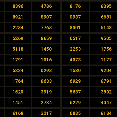
8396
4786
8176
8395
8921
8907
0937
6681
2284
7768
8301
5148
5269
8659
6517
9505
5118
1450
2253
1756
1791
1016
4073
1177
5334
0298
1530
9204
1764
8633
6929
8791
1520
3919
5637
3892
1451
2734
6229
4047
6168
3217
6835
8134