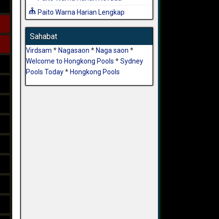
Paito Warna Harian Lengkap
Sahabat
Virdsam
*
Nagasaon
*
Naga saon
*
Welcome to Hongkong Pools
*
Sydney
Pools Today
*
Hongkong Pools