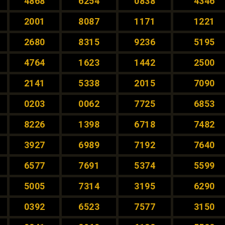
4868
6254
0838
4346
2001
8087
1171
1221
2680
8315
9236
5195
4764
1623
1442
2500
2141
5338
2015
7090
0203
0062
7725
6853
8226
1398
6718
7482
3927
6989
7192
7640
6577
7691
5374
5599
5005
7314
3195
6290
0392
6523
7577
3150