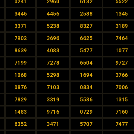
0241
2960
6132
5522
3446
4456
2588
1345
3371
5238
8327
3189
7902
3696
6625
7464
8639
4083
5477
1077
7199
7278
6504
9727
1068
5298
1694
3766
0876
7103
0834
7006
7829
3319
5536
1315
1483
9716
0729
7160
6352
3471
5707
7477