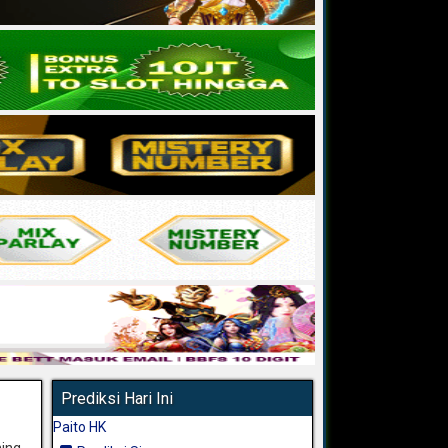
Prediksi Hari Ini
Paito HK