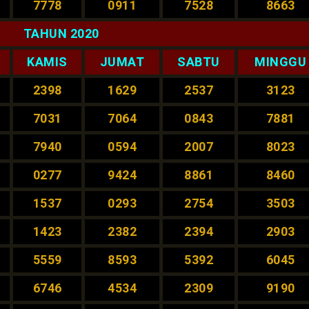
7778
0911
7528
8663
TAHUN 2020
KAMIS
JUMAT
SABTU
MINGGU
2398
1629
2537
3123
7031
7064
0843
7881
7940
0594
2007
8023
0277
9424
8861
8460
1537
0293
2754
3503
1423
2382
2394
2903
5559
8593
5392
6045
6746
4534
2309
9190