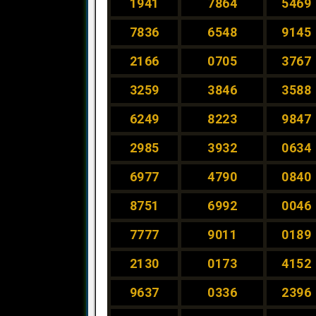
1941
7864
5469
7836
6548
9145
2166
0705
3767
3259
3846
3588
6249
8223
9847
2985
3932
0634
6977
4790
0840
8751
6992
0046
7777
9011
0189
2130
0173
4152
9637
0336
2396