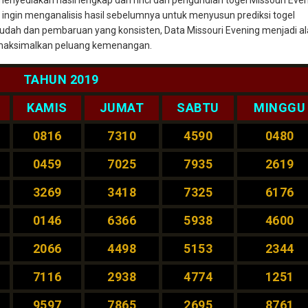
enyediakan hasil lengkap dan rinci dari pengundian togel Missouri Even
 ingin menganalisis hasil sebelumnya untuk menyusun prediksi togel
mudah dan pembaruan yang konsisten, Data Missouri Evening menjadi al
emaksimalkan peluang kemenangan.
TAHUN 2019
KAMIS
JUMAT
SABTU
MINGGU
0816
7310
4590
0480
0459
7025
7935
2619
3269
3418
7325
6176
0146
6366
5938
4600
2066
4498
5153
2344
7116
2938
4774
1251
9597
7865
2695
8761