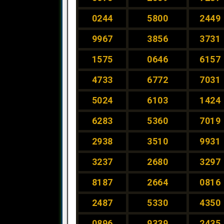
0244
5800
2449
9967
3856
3731
1575
0646
6157
4733
6772
7031
5024
6103
1424
6283
5360
7019
2938
3510
9931
3237
2680
3297
8187
2664
0816
2487
5330
4350
0896
9339
2435