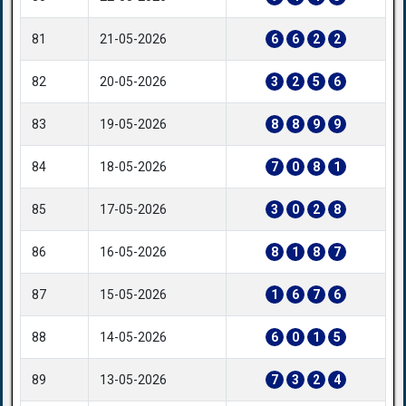
81
21-05-2026
6
6
2
2
82
20-05-2026
3
2
5
6
83
19-05-2026
8
8
9
9
84
18-05-2026
7
0
8
1
85
17-05-2026
3
0
2
8
86
16-05-2026
8
1
8
7
87
15-05-2026
1
6
7
6
88
14-05-2026
6
0
1
5
89
13-05-2026
7
3
2
4