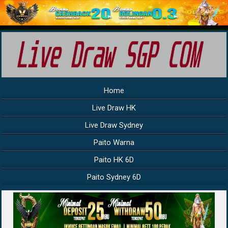
Home
Live Draw HK
Live Draw Sydney
Paito Warna
Paito HK 6D
Paito Sydney 6D