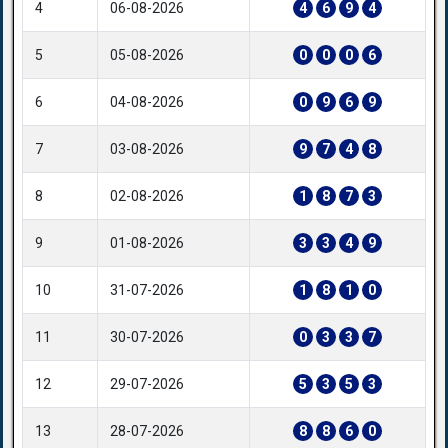
4
06-08-2026
4
6
9
4
5
05-08-2026
0
0
0
6
6
04-08-2026
0
9
6
9
7
03-08-2026
9
7
4
8
8
02-08-2026
1
8
7
3
9
01-08-2026
3
3
4
9
10
31-07-2026
1
8
1
0
11
30-07-2026
0
3
3
7
12
29-07-2026
5
3
5
3
13
28-07-2026
8
8
6
0