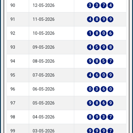
90
12-05-2026
3
3
7
4
91
11-05-2026
4
8
9
9
92
10-05-2026
1
8
0
6
93
09-05-2026
4
5
9
8
94
08-05-2026
9
8
5
7
95
07-05-2026
4
6
0
9
96
06-05-2026
0
3
6
0
97
05-05-2026
9
8
6
9
98
04-05-2026
8
9
3
7
99
03-05-2026
9
9
9
7