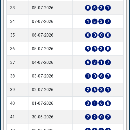
33
08-07-2026
8
5
3
1
34
07-07-2026
1
5
3
7
35
06-07-2026
0
0
0
8
36
05-07-2026
9
9
3
8
37
04-07-2026
9
3
1
7
38
03-07-2026
1
0
6
7
39
02-07-2026
2
6
8
1
40
01-07-2026
3
1
6
8
41
30-06-2026
2
2
0
2