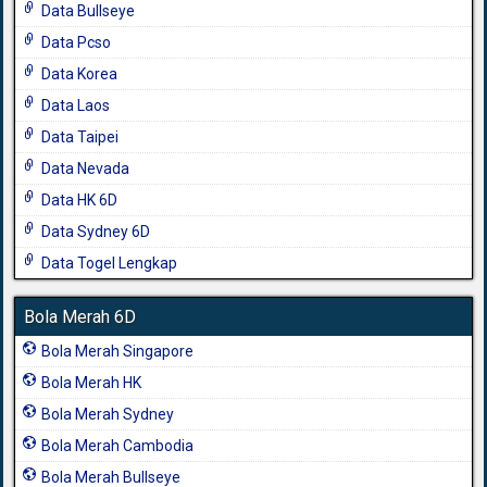
Data Bullseye
Data Pcso
Data Korea
Data Laos
Data Taipei
Data Nevada
Data HK 6D
Data Sydney 6D
Data Togel Lengkap
Bola Merah 6D
Bola Merah Singapore
Bola Merah HK
Bola Merah Sydney
Bola Merah Cambodia
Bola Merah Bullseye