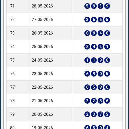
71
28-05-2026
5
9
3
9
72
27-05-2026
3
6
6
5
73
26-05-2026
8
9
4
8
74
25-05-2026
8
4
2
1
75
24-05-2026
1
1
9
8
76
23-05-2026
6
9
0
5
77
22-05-2026
0
5
8
0
78
21-05-2026
2
2
8
6
79
20-05-2026
2
3
7
5
80
19-05-2026
6
5
0
4