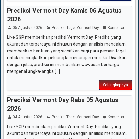
Prediksi Vermont Day Kamis 06 Agustus
2026
05 Agustus 2026
Prediksi Togel Vermont Day
Komentar
Live SGP memberikan prediksi Vermont Day Prediksi yang
akurat dan terpercaya ini disusun dengan analisis mendalam,
memberikan bantuan yang signifikan bagi para pemain togel
untuk meningkatkan peluang kemenangan mereka. Disajikan
dengan jelas, prediksi ini memberikan wawasan berharga
mengenai angka-angka [...]
Selengkapnya
Prediksi Vermont Day Rabu 05 Agustus
2026
04 Agustus 2026
Prediksi Togel Vermont Day
Komentar
Live SGP memberikan prediksi Vermont Day Prediksi yang
akurat dan terpercaya ini disusun dengan analisis mendalam,