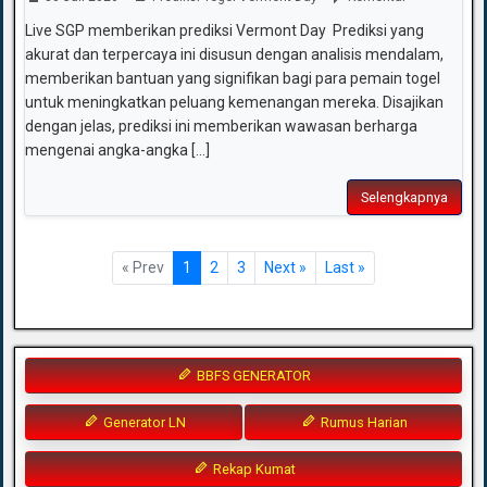
Live SGP memberikan prediksi Vermont Day Prediksi yang
akurat dan terpercaya ini disusun dengan analisis mendalam,
memberikan bantuan yang signifikan bagi para pemain togel
untuk meningkatkan peluang kemenangan mereka. Disajikan
dengan jelas, prediksi ini memberikan wawasan berharga
mengenai angka-angka [...]
Selengkapnya
« Prev
1
2
3
Next »
Last »
BBFS GENERATOR
Generator LN
Rumus Harian
Rekap Kumat