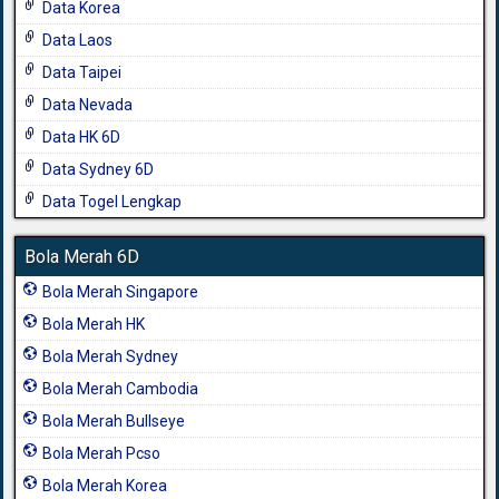
Data Korea
Data Laos
Data Taipei
Data Nevada
Data HK 6D
Data Sydney 6D
Data Togel Lengkap
Bola Merah 6D
Bola Merah Singapore
Bola Merah HK
Bola Merah Sydney
Bola Merah Cambodia
Bola Merah Bullseye
Bola Merah Pcso
Bola Merah Korea