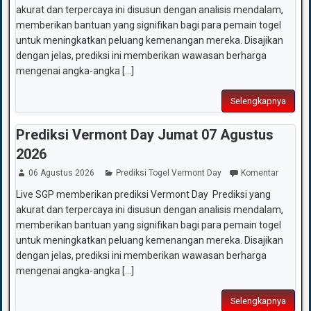
akurat dan terpercaya ini disusun dengan analisis mendalam,
memberikan bantuan yang signifikan bagi para pemain togel
untuk meningkatkan peluang kemenangan mereka. Disajikan
dengan jelas, prediksi ini memberikan wawasan berharga
mengenai angka-angka [...]
Selengkapnya
Prediksi Vermont Day Jumat 07 Agustus
2026
06 Agustus 2026
Prediksi Togel Vermont Day
Komentar
Live SGP memberikan prediksi Vermont Day Prediksi yang
akurat dan terpercaya ini disusun dengan analisis mendalam,
memberikan bantuan yang signifikan bagi para pemain togel
untuk meningkatkan peluang kemenangan mereka. Disajikan
dengan jelas, prediksi ini memberikan wawasan berharga
mengenai angka-angka [...]
Selengkapnya