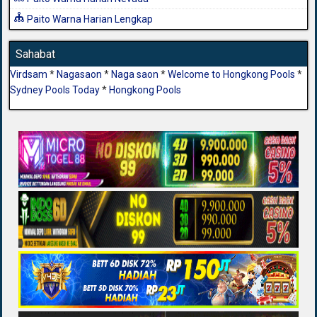
Paito Warna Harian Lengkap
Sahabat
Virdsam
*
Nagasaon
*
Naga saon
*
Welcome to Hongkong Pools
*
Sydney Pools Today
*
Hongkong Pools