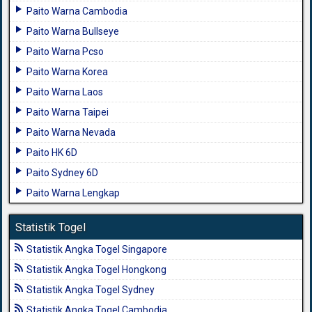
Paito Warna Cambodia
Paito Warna Bullseye
Paito Warna Pcso
Paito Warna Korea
Paito Warna Laos
Paito Warna Taipei
Paito Warna Nevada
Paito HK 6D
Paito Sydney 6D
Paito Warna Lengkap
Statistik Togel
Statistik Angka Togel Singapore
Statistik Angka Togel Hongkong
Statistik Angka Togel Sydney
Statistik Angka Togel Cambodia