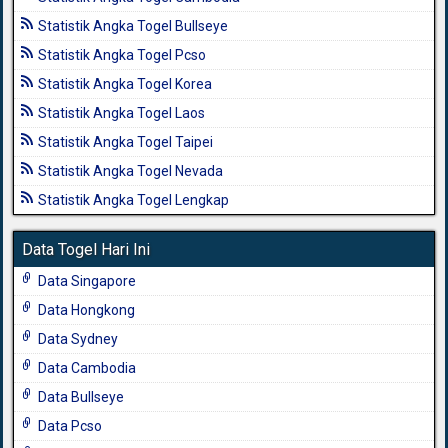
Statistik Angka Togel Bullseye
Statistik Angka Togel Pcso
Statistik Angka Togel Korea
Statistik Angka Togel Laos
Statistik Angka Togel Taipei
Statistik Angka Togel Nevada
Statistik Angka Togel Lengkap
Data Togel Hari Ini
Data Singapore
Data Hongkong
Data Sydney
Data Cambodia
Data Bullseye
Data Pcso