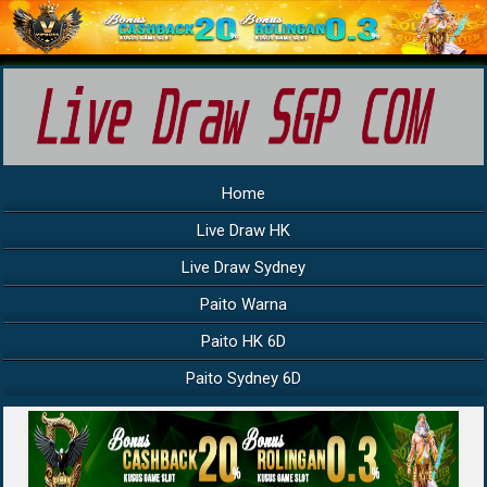
Home
Live Draw HK
Live Draw Sydney
Paito Warna
Paito HK 6D
Paito Sydney 6D