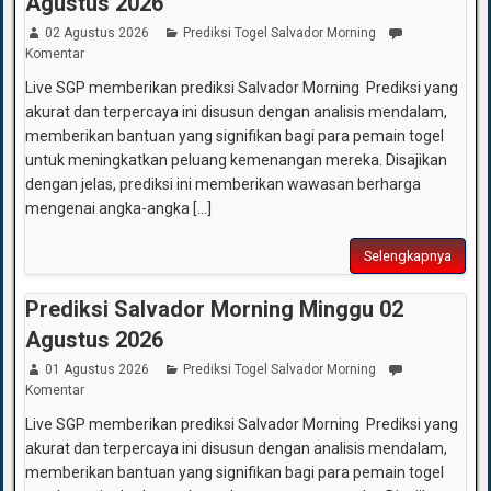
Agustus 2026
02 Agustus 2026
Prediksi Togel Salvador Morning
Komentar
Live SGP memberikan prediksi Salvador Morning Prediksi yang
akurat dan terpercaya ini disusun dengan analisis mendalam,
memberikan bantuan yang signifikan bagi para pemain togel
untuk meningkatkan peluang kemenangan mereka. Disajikan
dengan jelas, prediksi ini memberikan wawasan berharga
mengenai angka-angka [...]
Selengkapnya
Prediksi Salvador Morning Minggu 02
Agustus 2026
01 Agustus 2026
Prediksi Togel Salvador Morning
Komentar
Live SGP memberikan prediksi Salvador Morning Prediksi yang
akurat dan terpercaya ini disusun dengan analisis mendalam,
memberikan bantuan yang signifikan bagi para pemain togel