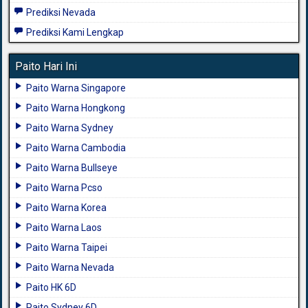
Prediksi Nevada
Prediksi Kami Lengkap
Paito Hari Ini
Paito Warna Singapore
Paito Warna Hongkong
Paito Warna Sydney
Paito Warna Cambodia
Paito Warna Bullseye
Paito Warna Pcso
Paito Warna Korea
Paito Warna Laos
Paito Warna Taipei
Paito Warna Nevada
Paito HK 6D
Paito Sydney 6D