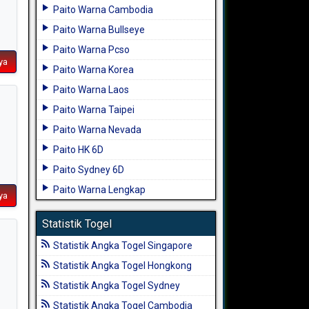
Paito Warna Cambodia
Paito Warna Bullseye
Paito Warna Pcso
ya
Paito Warna Korea
Paito Warna Laos
Paito Warna Taipei
Paito Warna Nevada
Paito HK 6D
Paito Sydney 6D
Paito Warna Lengkap
ya
Statistik Togel
Statistik Angka Togel Singapore
Statistik Angka Togel Hongkong
Statistik Angka Togel Sydney
Statistik Angka Togel Cambodia