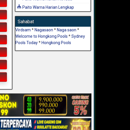
Paito Warna Harian Lengkap
Sahabat
Virdsam
*
Nagasaon
*
Naga saon
*
Welcome to Hongkong Pools
*
Sydney
Pools Today
*
Hongkong Pools