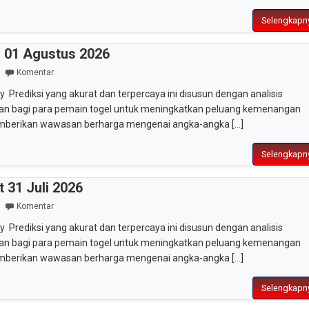
Selengkapn
u 01 Agustus 2026
Komentar
Prediksi yang akurat dan terpercaya ini disusun dengan analisis
an bagi para pemain togel untuk meningkatkan peluang kemenangan
memberikan wawasan berharga mengenai angka-angka [...]
Selengkapn
 31 Juli 2026
Komentar
Prediksi yang akurat dan terpercaya ini disusun dengan analisis
an bagi para pemain togel untuk meningkatkan peluang kemenangan
memberikan wawasan berharga mengenai angka-angka [...]
Selengkapn