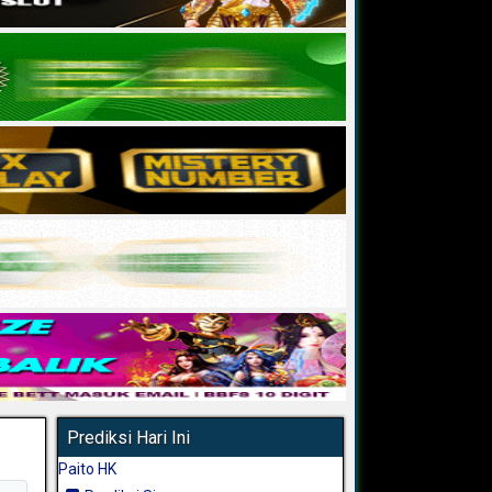
Prediksi Hari Ini
Paito HK