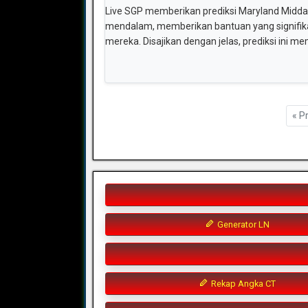
Live SGP memberikan prediksi Maryland Midday 
mendalam, memberikan bantuan yang signifik
mereka. Disajikan dengan jelas, prediksi ini 
« P
Generator LN
Rekap Angka CT