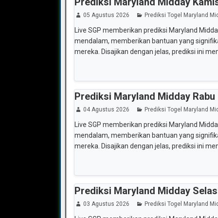
Prediksi Maryland Midday Kami
05 Agustus 2026
Prediksi Togel Maryland Mi
Live SGP memberikan prediksi Maryland Midday 
mendalam, memberikan bantuan yang signifik
mereka. Disajikan dengan jelas, prediksi ini 
Prediksi Maryland Midday Rabu
04 Agustus 2026
Prediksi Togel Maryland Mi
Live SGP memberikan prediksi Maryland Midday 
mendalam, memberikan bantuan yang signifik
mereka. Disajikan dengan jelas, prediksi ini 
Prediksi Maryland Midday Sela
03 Agustus 2026
Prediksi Togel Maryland Mi