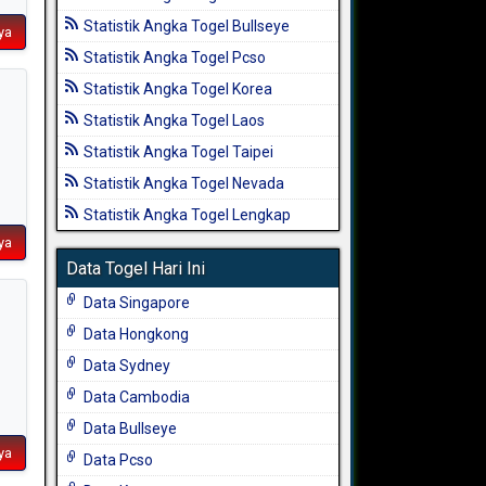
Statistik Angka Togel Bullseye
ya
Statistik Angka Togel Pcso
Statistik Angka Togel Korea
Statistik Angka Togel Laos
Statistik Angka Togel Taipei
Statistik Angka Togel Nevada
Statistik Angka Togel Lengkap
ya
Data Togel Hari Ini
Data Singapore
Data Hongkong
Data Sydney
Data Cambodia
Data Bullseye
ya
Data Pcso