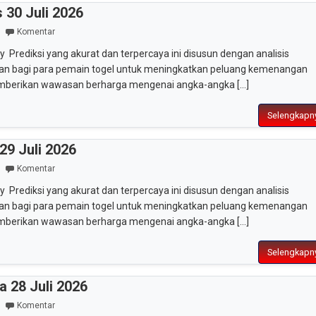
 30 Juli 2026
Komentar
Prediksi yang akurat dan terpercaya ini disusun dengan analisis
an bagi para pemain togel untuk meningkatkan peluang kemenangan
memberikan wawasan berharga mengenai angka-angka [...]
Selengkapn
29 Juli 2026
Komentar
Prediksi yang akurat dan terpercaya ini disusun dengan analisis
an bagi para pemain togel untuk meningkatkan peluang kemenangan
memberikan wawasan berharga mengenai angka-angka [...]
Selengkapn
a 28 Juli 2026
Komentar