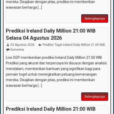
mereka. Disajikan dengan jelas, prediksi ini memberikan
wawasan berharga [...]
Selengkapnya
Prediksi Ireland Daily Million 21:00 WIB
Selasa 04 Agustus 2026
03 Agustus 2026
Prediksi Togel Ireland Daily Million 21:00 WIB
Komentar
Live SGP memberikan prediksi Ireland Daily Million 21:00 WIB
Prediksi yang akurat dan terpercaya ini disusun dengan analisis
mendalam, memberikan bantuan yang signifikan bagi para
pemain togel untuk meningkatkan peluang kemenangan
mereka. Disajikan dengan jelas, prediksi ini memberikan
wawasan berharga [...]
Selengkapnya
Prediksi Ireland Daily Million 21:00 WIB