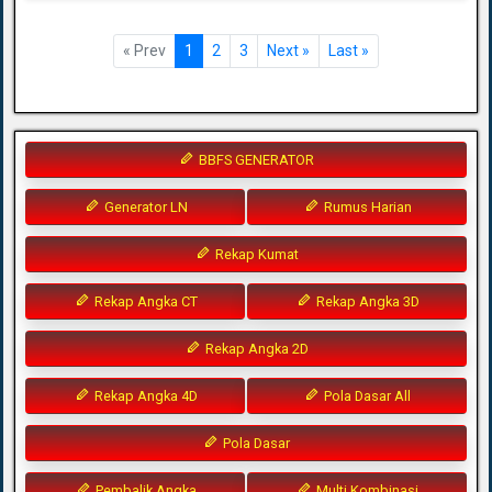
« Prev
1
2
3
Next »
Last »
BBFS GENERATOR
Generator LN
Rumus Harian
Rekap Kumat
Rekap Angka CT
Rekap Angka 3D
Rekap Angka 2D
Rekap Angka 4D
Pola Dasar All
Pola Dasar
Pembalik Angka
Multi Kombinasi