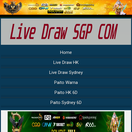
Home
Live Draw HK
Live Draw Sydney
Paito Warna
Paito HK 6D
Paito Sydney 6D