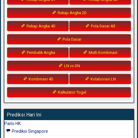
Rekap Angka 2D
Rekap Angka 4D
Pola Dasar All
Pola Dasar
Pembalik Angka
Multi Kombinasi
LN vs DN
Kombinasi 4D
Kolaborasi LN
Kalkulator Togel
Prediksi Hari Ini
Paito HK
Prediksi Singapore