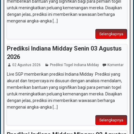
memberikan bantuan yang signifikan bagi para pemain togel
untuk meningkatkan peluang kemenangan mereka. Disajikan
dengan jelas, prediksi ini memberikan wawasan berharga
mengenai angka-angka [...]
Selengkapnya
Prediksi Indiana Midday Senin 03 Agustus
2026
02 Agustus 2026
Prediksi Togel Indiana Midday
Komentar
Live SGP memberikan prediksi Indiana Midday Prediksi yang
akurat dan terpercaya ini disusun dengan analisis mendalam,
memberikan bantuan yang signifikan bagi para pemain togel
untuk meningkatkan peluang kemenangan mereka. Disajikan
dengan jelas, prediksi ini memberikan wawasan berharga
mengenai angka-angka [...]
Selengkapnya