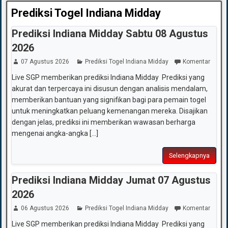
Prediksi Togel Indiana Midday
Prediksi Indiana Midday Sabtu 08 Agustus
2026
07 Agustus 2026
Prediksi Togel Indiana Midday
Komentar
Live SGP memberikan prediksi Indiana Midday Prediksi yang
akurat dan terpercaya ini disusun dengan analisis mendalam,
memberikan bantuan yang signifikan bagi para pemain togel
untuk meningkatkan peluang kemenangan mereka. Disajikan
dengan jelas, prediksi ini memberikan wawasan berharga
mengenai angka-angka [...]
Selengkapnya
Prediksi Indiana Midday Jumat 07 Agustus
2026
06 Agustus 2026
Prediksi Togel Indiana Midday
Komentar
Live SGP memberikan prediksi Indiana Midday Prediksi yang