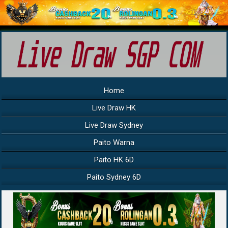
Home
Live Draw HK
Live Draw Sydney
Paito Warna
Paito HK 6D
Paito Sydney 6D