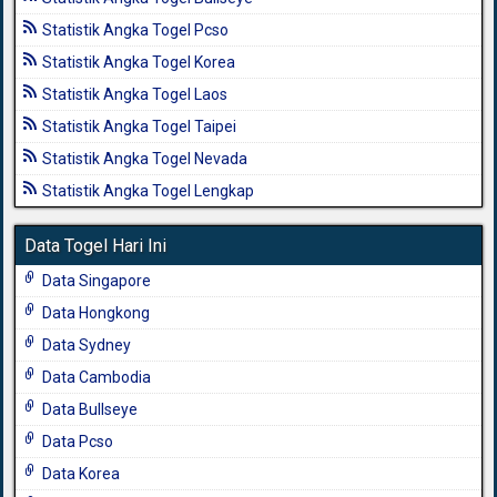
Statistik Angka Togel Pcso
Statistik Angka Togel Korea
Statistik Angka Togel Laos
Statistik Angka Togel Taipei
Statistik Angka Togel Nevada
Statistik Angka Togel Lengkap
Data Togel Hari Ini
Data Singapore
Data Hongkong
Data Sydney
Data Cambodia
Data Bullseye
Data Pcso
Data Korea