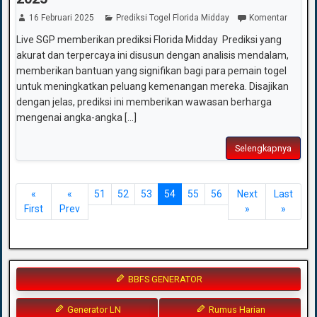
16 Februari 2025
Prediksi Togel Florida Midday
Komentar
Live SGP memberikan prediksi Florida Midday Prediksi yang
akurat dan terpercaya ini disusun dengan analisis mendalam,
memberikan bantuan yang signifikan bagi para pemain togel
untuk meningkatkan peluang kemenangan mereka. Disajikan
dengan jelas, prediksi ini memberikan wawasan berharga
mengenai angka-angka [...]
Selengkapnya
«
«
51
52
53
54
55
56
Next
Last
First
Prev
»
»
BBFS GENERATOR
Generator LN
Rumus Harian