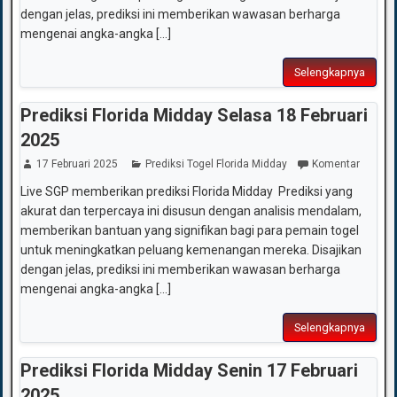
dengan jelas, prediksi ini memberikan wawasan berharga
mengenai angka-angka [...]
Selengkapnya
Prediksi Florida Midday Selasa 18 Februari
2025
17 Februari 2025
Prediksi Togel Florida Midday
Komentar
Live SGP memberikan prediksi Florida Midday Prediksi yang
akurat dan terpercaya ini disusun dengan analisis mendalam,
memberikan bantuan yang signifikan bagi para pemain togel
untuk meningkatkan peluang kemenangan mereka. Disajikan
dengan jelas, prediksi ini memberikan wawasan berharga
mengenai angka-angka [...]
Selengkapnya
Prediksi Florida Midday Senin 17 Februari
2025