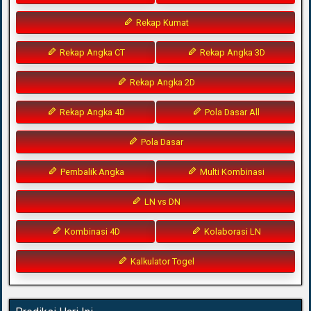
Rekap Kumat
Rekap Angka CT
Rekap Angka 3D
Rekap Angka 2D
Rekap Angka 4D
Pola Dasar All
Pola Dasar
Pembalik Angka
Multi Kombinasi
LN vs DN
Kombinasi 4D
Kolaborasi LN
Kalkulator Togel