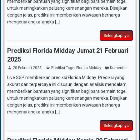
memberikan bantuan yang signifikan bagi para pemain togel
untuk meningkatkan peluang kemenangan mereka. Disajikan
dengan jelas, prediksi ini memberikan wawasan berharga
mengenai angka-angka [...]
Selengkapnya
Prediksi Florida Midday Jumat 21 Februari
2025
20 Februari 2025
Prediksi Togel Florida Midday
Komentar
Live SGP memberikan prediksi Florida Midday Prediksi yang
akurat dan terpercaya ini disusun dengan analisis mendalam,
memberikan bantuan yang signifikan bagi para pemain togel
untuk meningkatkan peluang kemenangan mereka. Disajikan
dengan jelas, prediksi ini memberikan wawasan berharga
mengenai angka-angka [...]
Selengkapnya