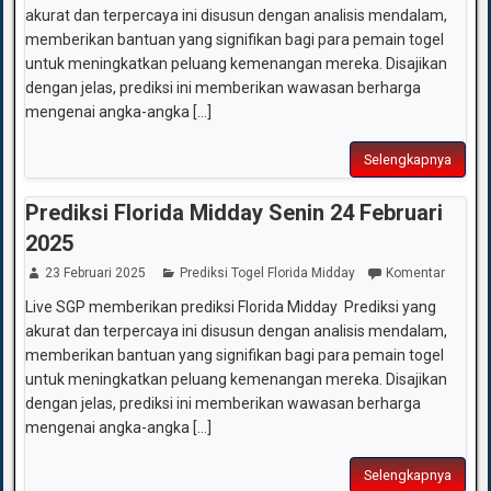
akurat dan terpercaya ini disusun dengan analisis mendalam,
memberikan bantuan yang signifikan bagi para pemain togel
untuk meningkatkan peluang kemenangan mereka. Disajikan
dengan jelas, prediksi ini memberikan wawasan berharga
mengenai angka-angka [...]
Selengkapnya
Prediksi Florida Midday Senin 24 Februari
2025
23 Februari 2025
Prediksi Togel Florida Midday
Komentar
Live SGP memberikan prediksi Florida Midday Prediksi yang
akurat dan terpercaya ini disusun dengan analisis mendalam,
memberikan bantuan yang signifikan bagi para pemain togel
untuk meningkatkan peluang kemenangan mereka. Disajikan
dengan jelas, prediksi ini memberikan wawasan berharga
mengenai angka-angka [...]
Selengkapnya