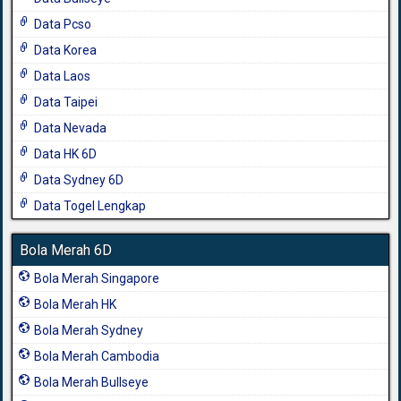
Data Pcso
Data Korea
Data Laos
Data Taipei
Data Nevada
Data HK 6D
Data Sydney 6D
Data Togel Lengkap
Bola Merah 6D
Bola Merah Singapore
Bola Merah HK
Bola Merah Sydney
Bola Merah Cambodia
Bola Merah Bullseye