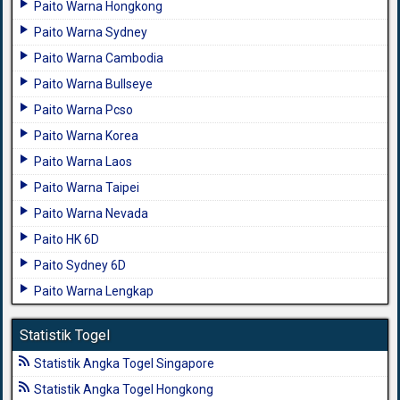
Paito Warna Hongkong
Paito Warna Sydney
Paito Warna Cambodia
Paito Warna Bullseye
Paito Warna Pcso
Paito Warna Korea
Paito Warna Laos
Paito Warna Taipei
Paito Warna Nevada
Paito HK 6D
Paito Sydney 6D
Paito Warna Lengkap
Statistik Togel
Statistik Angka Togel Singapore
Statistik Angka Togel Hongkong