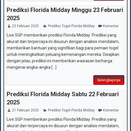
Prediksi Florida Midday Minggu 23 Februari
2025
22 Februari 2025
Prediksi Togel Florida Midday
Komentar
Live SGP memberikan prediksi Florida Midday Prediksi yang
akurat dan terpercaya ini disusun dengan analisis mendalam,
memberikan bantuan yang signifikan bagi para pemain togel
untuk meningkatkan peluang kemenangan mereka. Disajikan
dengan jelas, prediksi ini memberikan wawasan berharga
mengenai angka-angka [...]
Selengkapnya
Prediksi Florida Midday Sabtu 22 Februari
2025
21 Februari 2025
Prediksi Togel Florida Midday
Komentar
Live SGP memberikan prediksi Florida Midday Prediksi yang
akurat dan terpercaya ini disusun dengan analisis mendalam,