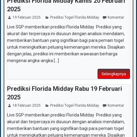
Prediksi Florida Midday Kamis 20 Februari
2025
19 Februari 2025
Prediksi Togel Florida Midday
Komentar
Live SGP memberikan prediksi Florida Midday Prediksi yang
akurat dan terpercaya ini disusun dengan analisis mendalam,
memberikan bantuan yang signifikan bagi para pemain togel
untuk meningkatkan peluang kemenangan mereka. Disajikan
dengan jelas, prediksi ini memberikan wawasan berharga
mengenai angka-angka [...]
Selengkapnya
Prediksi Florida Midday Rabu 19 Februari
2025
18 Februari 2025
Prediksi Togel Florida Midday
Komentar
Live SGP memberikan prediksi Florida Midday Prediksi yang
akurat dan terpercaya ini disusun dengan analisis mendalam,
memberikan bantuan yang signifikan bagi para pemain togel
untuk meningkatkan peluang kemenangan mereka. Disajikan